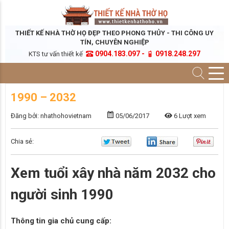
THIẾT KẾ NHÀ THỜ HỌ ĐẸP THEO PHONG THỦY - THI CÔNG UY
TÍN, CHUYÊN NGHIỆP
0904.183.097 -
0918.248.297
KTS tư vấn thiết kế
1990 – 2032
Đăng bởi: nhathohovietnam
05/06/2017
6 Lượt xem
Chia sẻ:
Xem tuổi xây nhà năm 2032 cho
người sinh 1990
Thông tin gia chủ cung cấp: