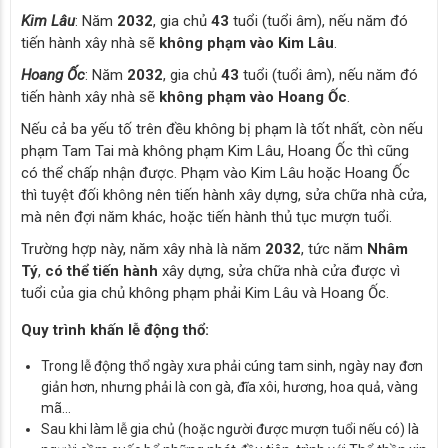
Kim Lâu
: Năm
2032
, gia chủ
43
tuổi (tuổi âm), nếu năm đó
tiến hành xây nhà sẽ
không phạm vào Kim Lâu
.
Hoang Ốc
: Năm
2032
, gia chủ
43
tuổi (tuổi âm), nếu năm đó
tiến hành xây nhà sẽ
không phạm vào Hoang Ốc
.
Nếu cả ba yếu tố trên đều không bị phạm là tốt nhất, còn nếu
phạm Tam Tai mà không phạm Kim Lâu, Hoang Ốc thì cũng
có thể chấp nhận được. Phạm vào Kim Lâu hoặc Hoang Ốc
thì tuyệt đối không nên tiến hành xây dựng, sửa chữa nhà cửa,
mà nên đợi năm khác, hoặc tiến hành thủ tục mượn tuổi.
Trường hợp này, năm xây nhà là năm
2032
, tức năm
Nhâm
Tý
,
có thể tiến hành
xây dựng, sửa chữa nhà cửa được vì
tuổi của gia chủ không phạm phải Kim Lâu và Hoang Ốc.
Quy trình khấn lễ động thổ:
Trong lễ động thổ ngày xưa phải cúng tam sinh, ngày nay đơn
giản hơn, nhưng phải là con gà, đĩa xôi, hương, hoa quả, vàng
mã…
Sau khi làm lễ gia chủ (hoặc người được mượn tuổi nếu có) là