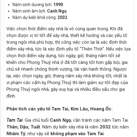
Năm sinh dương lịch:
1990
Năm sinh âm lịch:
Canh Ngọ
Năm dự kiến khởi công:
2032
Việc chọn thời điểm xây nhà là vô cùng quan trọng. Khi đã
chọn được vị trí tốt để xây nhà, thiết kế hướng và các yếu tố
trong ngôi nhà phù hợp, thì công việc còn lại là xác định thời
điểm xây nhà, tức là xác định yếu tố “Thiên Thời”. Nếu việc lựa
chọn thời điểm xây dựng, tức ngày, giờ, tháng năm tốt sẽ
khiến cho Phong Thuỷ nhà ở đã tốt càng tốt hơn gấp bội, gia
chủ sẽ nhanh chóng thịnh vượng, tài vận hanh thông. Ngược
lại, việc chọn ngày, giờ, tháng năm xây nhà không tốt, nhất là
vi phạm các cấm kỵ Phong Thuỷ thì làm giảm sự tốt đẹp của
Phong Thuỷ ngôi nhà, gây suy bại và nhiều điều xấu cho gia
đình.
Phân tích các yếu tố Tam Tai, Kim Lâu, Hoang Ốc:
Tam Tai
: Gia chủ tuổi
Canh Ngọ
, cần tránh các năm Tam Tai:
Thân; Dậu; Tuất
. Năm dự kiến xây nhà là năm
2032
tức năm
Nhâm Tý
, như vậy sẽ
không phạm vào Tam Tai
.