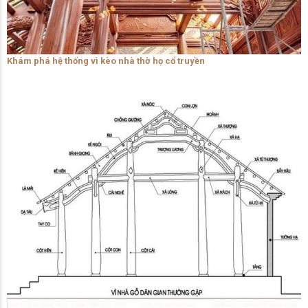
Khám phá hệ thống vì kèo nhà thờ họ cổ truyền