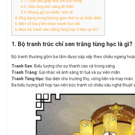
3.1. Chất liệu giấy trúc chỉ thủ công
3.2. Hiệu ứng ánh sáng ẩn hiện
3.3. Khung gỗ tự nhiên, tinh tế
4. Ứng dụng trong không gian thờ tự và thiền định
5. Một số lưu ý khi chọn tranh trúc chỉ
6. Mua bộ tranh sen trăng tùng hạc ở đâu uy tín?
1. Bộ tranh trúc chỉ sen trăng tùng hạc là gì?
Bộ tranh thường gồm ba tấm được sắp xếp theo chiều ngang hoặc d
Tranh Sen:
Biểu tượng cho sự thanh cao và trong sáng.
Tranh Trăng:
Gợi nhắc về ánh sáng trí tuệ và sự viên mãn.
Tranh Tùng Hạc:
Đại diện cho trường thọ, vững bền và may mắn.
Ba biểu tượng kết hợp tạo nên bức tranh có chiều sâu nghệ thuật 