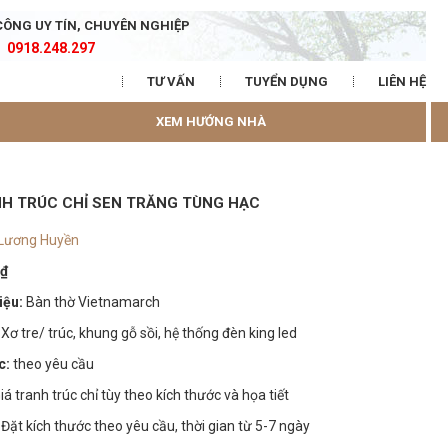
CÔNG UY TÍN, CHUYÊN NGHIỆP
0918.248.297
TƯ VẤN
TUYỂN DỤNG
LIÊN HỆ
XEM HƯỚNG NHÀ
H TRÚC CHỈ SEN TRĂNG TÙNG HẠC
 Lương Huyền
0
₫
iệu:
Bàn thờ Vietnamarch
Xơ tre/ trúc, khung gỗ sồi, hệ thống đèn king led
c:
theo yêu cầu
iá tranh trúc chỉ tùy theo kích thước và họa tiết
:
Đặt kích thước theo yêu cầu, thời gian từ 5-7 ngày