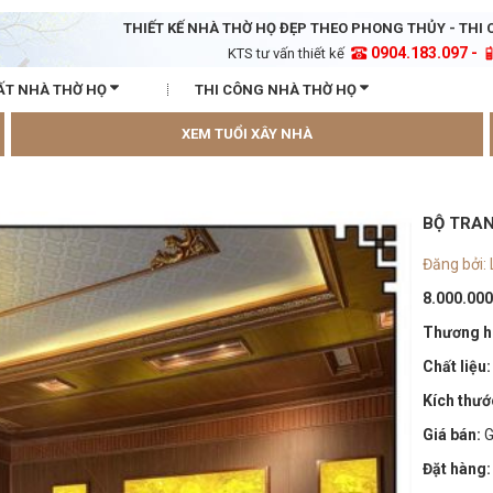
THIẾT KẾ NHÀ THỜ HỌ ĐẸP THEO PHONG THỦY - THI 
0904.183.097 -
KTS tư vấn thiết kế
ẤT NHÀ THỜ HỌ
THI CÔNG NHÀ THỜ HỌ
XEM TUỔI XÂY NHÀ
BỘ TRAN
Đăng bởi:
8.000.00
Thương h
Chất liệu:
Kích thướ
Giá bán:
G
Đặt hàng