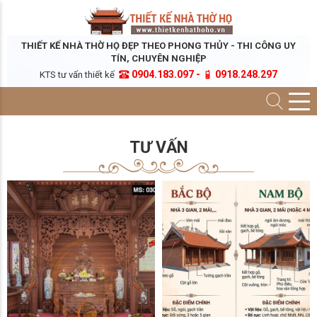
THIẾT KẾ NHÀ THỜ HỌ ĐẸP THEO PHONG THỦY - THI CÔNG UY
TÍN, CHUYÊN NGHIỆP
0904.183.097 -
0918.248.297
KTS tư vấn thiết kế
TƯ VẤN