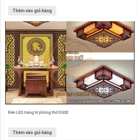
Đơn vị cung cấp Chuyên gia phòng thờ Vietnamarch Mẫu đèn chùm Đèn
thả DG16 Kích thước Cạnh 500 mm, liên hệ để biết thêm…
Thêm vào giỏ hàng
Đèn LED trang trí phòng thờ DG02
Đơn vị cung cấp Chuyên gia phòng thờ Vietnamarch Mẫu đèn chùm Đèn
chùm DG02 Kích thước Liên hệ để biết thêm thông tin chi…
Thêm vào giỏ hàng