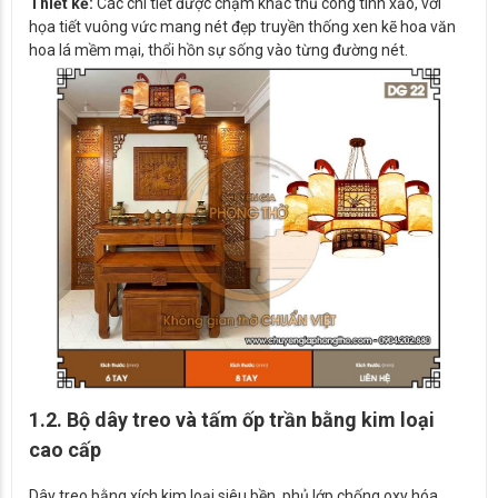
Thiết kế:
Các chi tiết được chạm khắc thủ công tinh xảo, với
họa tiết vuông vức mang nét đẹp truyền thống xen kẽ hoa văn
hoa lá mềm mại, thổi hồn sự sống vào từng đường nét.
1.2. Bộ dây treo và tấm ốp trần bằng kim loại
cao cấp
Dây treo bằng xích kim loại siêu bền, phủ lớp chống oxy hóa,