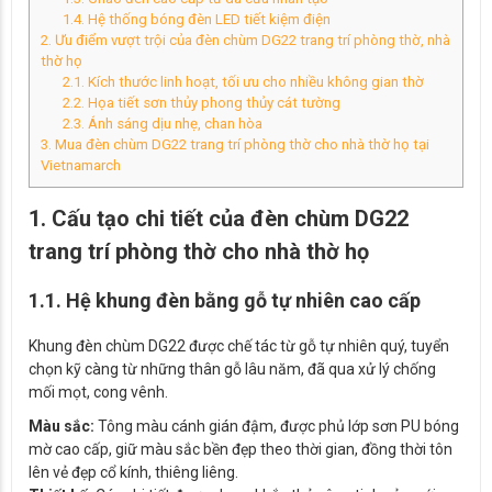
1.4. Hệ thống bóng đèn LED tiết kiệm điện
2. Ưu điểm vượt trội của đèn chùm DG22 trang trí phòng thờ, nhà
thờ họ
2.1. Kích thước linh hoạt, tối ưu cho nhiều không gian thờ
2.2. Họa tiết sơn thủy phong thủy cát tường
2.3. Ánh sáng dịu nhẹ, chan hòa
3. Mua đèn chùm DG22 trang trí phòng thờ cho nhà thờ họ tại
Vietnamarch
1. Cấu tạo chi tiết của đèn chùm DG22
trang trí phòng thờ cho nhà thờ họ
1.1. Hệ khung đèn bằng gỗ tự nhiên cao cấp
Khung đèn chùm DG22 được chế tác từ gỗ tự nhiên quý, tuyển
chọn kỹ càng từ những thân gỗ lâu năm, đã qua xử lý chống
mối mọt, cong vênh.
Màu sắc:
Tông màu cánh gián đậm, được phủ lớp sơn PU bóng
mờ cao cấp, giữ màu sắc bền đẹp theo thời gian, đồng thời tôn
lên vẻ đẹp cổ kính, thiêng liêng.