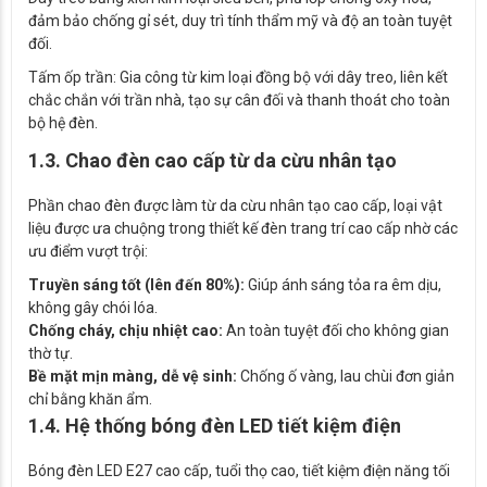
đảm bảo chống gỉ sét, duy trì tính thẩm mỹ và độ an toàn tuyệt
đối.
Tấm ốp trần: Gia công từ kim loại đồng bộ với dây treo, liên kết
chắc chắn với trần nhà, tạo sự cân đối và thanh thoát cho toàn
bộ hệ đèn.
1.3. Chao đèn cao cấp từ da cừu nhân tạo
Phần chao đèn được làm từ da cừu nhân tạo cao cấp, loại vật
liệu được ưa chuộng trong thiết kế đèn trang trí cao cấp nhờ các
ưu điểm vượt trội:
Truyền sáng tốt (lên đến 80%):
Giúp ánh sáng tỏa ra êm dịu,
không gây chói lóa.
Chống cháy, chịu nhiệt cao:
An toàn tuyệt đối cho không gian
thờ tự.
Bề mặt mịn màng, dễ vệ sinh:
Chống ố vàng, lau chùi đơn giản
chỉ bằng khăn ẩm.
1.4. Hệ thống bóng đèn LED tiết kiệm điện
Bóng đèn LED E27 cao cấp, tuổi thọ cao, tiết kiệm điện năng tối