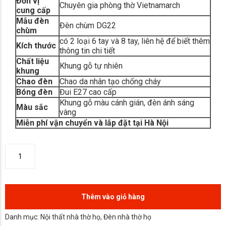
Đơn vị
Chuyên gia phòng thờ Vietnamarch
cung cấp
Mẫu đèn
Đèn chùm DG22
chùm
có 2 loại 6 tay và 8 tay, liên hệ để biết thêm
Kích thước
thông tin chi tiết
Chất liệu
Khung gỗ tự nhiên
khung
Chao đèn
Chao da nhân tạo chống cháy
Bóng đèn
Đui E27 cao cấp
Khung gỗ màu cánh gián, đèn ánh sáng
Màu sắc
vàng
Miễn phí vận chuyển và lắp đặt tại Hà Nội
Thêm vào giỏ hàng
Danh mục:
Nội thất nhà thờ họ
,
Đèn nhà thờ họ