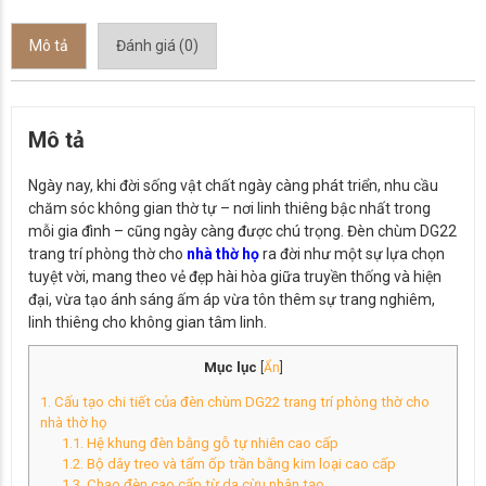
Mô tả
Đánh giá (0)
Mô tả
Ngày nay, khi đời sống vật chất ngày càng phát triển, nhu cầu
chăm sóc không gian thờ tự – nơi linh thiêng bậc nhất trong
mỗi gia đình – cũng ngày càng được chú trọng. Đèn chùm DG22
trang trí phòng thờ cho
nhà thờ họ
ra đời như một sự lựa chọn
tuyệt vời, mang theo vẻ đẹp hài hòa giữa truyền thống và hiện
đại, vừa tạo ánh sáng ấm áp vừa tôn thêm sự trang nghiêm,
linh thiêng cho không gian tâm linh.
Mục lục
[
Ẩn
]
1. Cấu tạo chi tiết của đèn chùm DG22 trang trí phòng thờ cho
nhà thờ họ
1.1. Hệ khung đèn bằng gỗ tự nhiên cao cấp
1.2. Bộ dây treo và tấm ốp trần bằng kim loại cao cấp
1.3. Chao đèn cao cấp từ da cừu nhân tạo