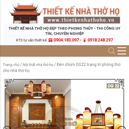
THIẾT KẾ NHÀ THỜ HỌ ĐẸP THEO PHONG THỦY - THI CÔNG UY
TÍN, CHUYÊN NGHIỆP
0904.183.097 -
0918.248.297
KTS tư vấn thiết kế
/
/ Đèn chùm DG22 trang trí phòng thờ
Trang chủ
Nội thất nhà thờ họ
cho nhà thờ họ