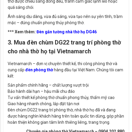
thờ được chiếu sáng đồng đều, tránh cảm giác lạnh lẽo hoặc
quá sáng chói.
Ánh sáng dịu dàng, vừa đủ sáng, vừa tạo nên sự yên tĩnh, trầm
mặc – đúng chuẩn phong thủy phòng thờ.
*** Xem thêm:
Đèn gắn tường nhà thờ họ DG46
3. Mua đèn chùm DG22 trang trí phòng thờ
cho nhà thờ họ tại Vietnamarch
Vietnamarch – đơn vị chuyên thiết kế, thi công phòng thờ và
cung cấp
đèn phòng thờ
hàng đầu tại Việt Nam. Chúng tôi cam
kết:
Sản phẩm chính hãng – chất lượng vượt trội
Bảo hành dài hạn – hậu mãi chu đáo
Tư vấn thiết kế phòng thờ chuẩn phong thủy, thẩm mỹ cao
Giao hàng nhanh chóng, lắp đặt tận nơi
Đèn chùm DG22 trang trí phòng thờ, nhà thờ họ đã và đang
được hàng nghìn khách hàng trên toàn quốc tin dùng, góp phần
hoàn thiện không gian tâm linh thiêng liêng, trang trọng.
Chuyên gia phòng thờ Vietnamarch – 0904.202.880