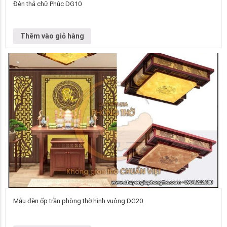
Đèn thả chữ Phúc DG10
Đơn vị cung cấp Chuyên gia phòng thờ Vietnamarch Mẫu đèn chùm Đèn
chùm DG10 Kích thước Liên hệ để biết thêm thông tin chi…
Thêm vào giỏ hàng
Mẫu đèn ốp trần phòng thờ hình vuông DG20
Đơn vị cung cấp Chuyên gia phòng thờ Vietnamarch Mẫu đèn chùm Đèn