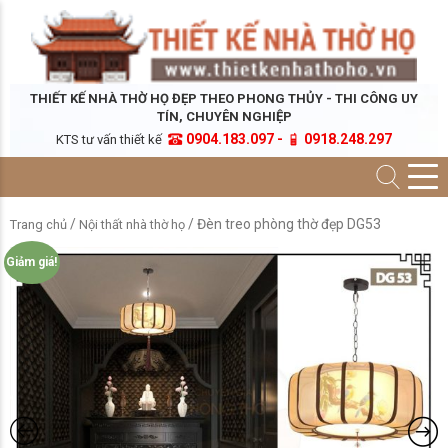
THIẾT KẾ NHÀ THỜ HỌ ĐẸP THEO PHONG THỦY - THI CÔNG UY
TÍN, CHUYÊN NGHIỆP
0904.183.097 -
0918.248.297
KTS tư vấn thiết kế
/
/ Đèn treo phòng thờ đẹp DG53
Trang chủ
Nội thất nhà thờ họ
Giảm giá!