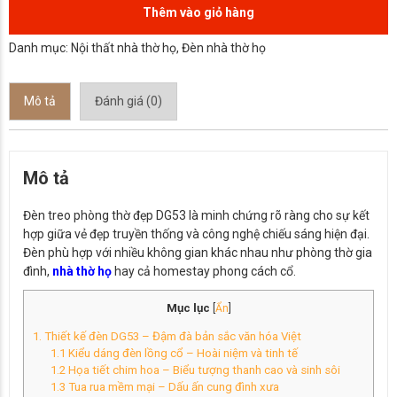
Thêm vào giỏ hàng
Danh mục:
Nội thất nhà thờ họ
,
Đèn nhà thờ họ
Mô tả
Đánh giá (0)
Mô tả
Đèn treo phòng thờ đẹp DG53 là minh chứng rõ ràng cho sự kết
hợp giữa vẻ đẹp truyền thống và công nghệ chiếu sáng hiện đại.
Đèn phù hợp với nhiều không gian khác nhau như phòng thờ gia
đình,
nhà thờ họ
hay cả homestay phong cách cổ.
Mục lục
[
Ẩn
]
1. Thiết kế đèn DG53 – Đậm đà bản sắc văn hóa Việt
1.1 Kiểu dáng đèn lồng cổ – Hoài niệm và tinh tế
1.2 Họa tiết chim hoa – Biểu tượng thanh cao và sinh sôi
1.3 Tua rua mềm mại – Dấu ấn cung đình xưa