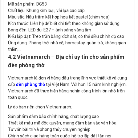
Mã sản phẩm: DG53
Chất liệu: Khung kim loại, vải lụa cao cấp
Màu sắc: Nâu trầm kết hợp họa tiết pastel (chim hoa)
Kích thước: Liên hệ để biết chi tiết theo không gian sử dụng
Bóng đèn: LED đui E27 – ánh sáng vàng ấm
Kiểu lắp đặt: Treo trần bằng xích sắt, có thể điều chỉnh độ cao
Ứng dụng: Phòng thờ, nhà cổ, homestay, quán trà, không gian
thiền,…
4.2 Vietnamarch – Địa chỉ uy tín cho sản phẩm
đèn phòng thờ
Vietnamarch là đơn vị hàng đầu trong lĩnh vực thiết kế và cung
cấp
đèn phòng thờ
tại Việt Nam. Với hơn 15 năm kinh nghiệm,
Vietnamarch đã thực hiện hàng nghìn công trình lớn nhỏ trên
toàn quốc.
Lý do bạn nên chọn Vietnamarch:
Sản phẩm đảm bảo chính hãng, chất lượng cao
Thiết kế mẫu mã độc quyền, mang đậm bản sắc văn hóa
Tư vấn bài trí và phong thủy chuyên nghiệp
Chính sách giao hàng toàn quốc, hỗ trợ lắp đặt tận nơi