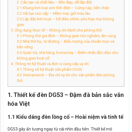
2. Cấu tạo và chất liệu – Bền đẹp, dễ lắp đặt
2.1 Khung kim loại sơn tĩnh điện – Cứng cáp, bền chắc
2.2 Vải lụa cao cấp – Mềm mại, giữ màu lâu
2.3 Lắp đặt linh hoạt – Dễ điều chỉnh, phù hợp mọi không
gian
3. Ứng dụng thực tế – Không chỉ dành cho phòng thờ
3.1 Phòng thờ gia đình – Không gian tôn nghiêm, ấm cúng
3.2 Nhà thờ họ, từ đường – Biểu tượng của chuẩn mực và
bền vững
3.3 Quán trà, nhà hàng, homestay – Điểm nhấn độc đáo cho
không gian hoài cổ
4. Thông tin kỹ thuật và đơn vị cung cấp uy tín
4.1 Thông số kỹ thuật sản phẩm DG53
4.2 Vietnamarch – Địa chỉ uy tín cho sản phẩm đèn phòng
thờ
1. Thiết kế đèn DG53 – Đậm đà bản sắc văn
hóa Việt
1.1 Kiểu dáng đèn lồng cổ – Hoài niệm và tinh tế
DG53 gây ấn tượng ngay từ cái nhìn đầu tiên. Thiết kế mô