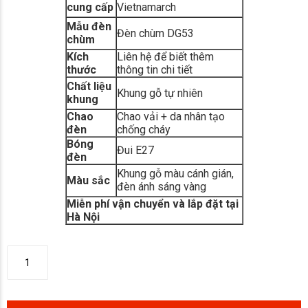
cung cấp
Vietnamarch
Mẫu đèn
Đèn chùm DG53
chùm
Kích
Liên hệ để biết thêm
thước
thông tin chi tiết
Chất liệu
Khung gỗ tự nhiên
khung
Chao
Chao vải + da nhân tạo
đèn
chống cháy
Bóng
Đui E27
đèn
Khung gỗ màu cánh gián,
Màu sắc
đèn ánh sáng vàng
Miễn phí vận chuyển và lắp đặt tại
Hà Nội