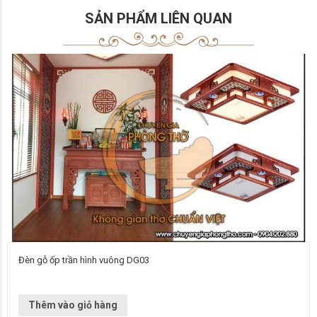
SẢN PHẨM LIÊN QUAN
Đèn gỗ ốp trần hình vuông DG03
Đơn vị cung cấp Chuyên gia phòng thờ Vietnamarch Mẫu đèn chùm Đèn
ốp DG03 Kích thước cạnh 550 mm cạnh 700 mm, liên hệ…
Thêm vào giỏ hàng