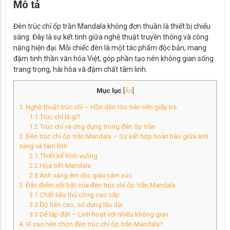
Mô tả
Đèn trúc chỉ ốp trần Mandala không đơn thuần là thiết bị chiếu
sáng. Đây là sự kết tinh giữa nghệ thuật truyền thống và công
năng hiện đại. Mỗi chiếc đèn là một tác phẩm độc bản, mang
đậm tinh thần văn hóa Việt, góp phần tạo nên không gian sống
trang trọng, hài hòa và đậm chất tâm linh.
Mục lục
[
Ẩn
]
1. Nghệ thuật trúc chỉ – Hồn dân tộc trên nền giấy tre
1.1 Trúc chỉ là gì?
1.2 Trúc chỉ và ứng dụng trong đèn ốp trần
2. Đèn trúc chỉ ốp trần Mandala – Sự kết hợp hoàn hảo giữa ánh
sáng và tâm linh
2.1 Thiết kế hình vuông
2.2 Họa tiết Mandala
2.3 Ánh sáng êm dịu, giàu cảm xúc
3. Đặc điểm nổi bật của đèn trúc chỉ ốp trần Mandala
3.1 Chất liệu thủ công cao cấp
3.2 Độ bền cao, sử dụng lâu dài
3.3 Dễ lắp đặt – Linh hoạt với nhiều không gian
4. Vì sao nên chọn đèn trúc chỉ ốp trần Mandala?