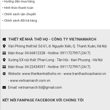
Hướng dẫn mua hàng
Hình thức thanh toán
Chính sách vận chuyển
Chính sách đổi trả hàng
THIẾT KẾ NHÀ THỜ HỌ - CÔNG TY VIETNAMARCH
Văn Phòng thiết kế: Số 61, Đ. Nguyễn Xiển, Q. Thanh Xuân, Hà Nội
Điện thoại: 04.66812328 - Hotline: 0911727997 (24/7)
Xưởng SX nội thất: Phan Long - Tân Hội - Đan Phượng - Hà Nội
Điện thoại: 04.22434597 - Hotline: 0911727997 (24/7)
Website: www.thietkenhathoho.vn - www.tranthachcaohanoi.vn
- www.vietnamarch.com.vn
Email: vietnamarch.ltd@gmail.com
KẾT NỐI FANPAGE FACEBOOK VỚI CHÚNG TÔI