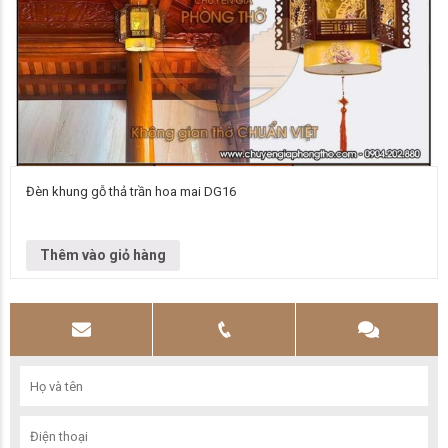
Đèn khung gỗ thả trần hoa mai DG16
Đơn vị cung cấp Chuyên gia phòng thờ Vietnamarch Mẫu đèn chùm Đèn
thả DG16 Kích thước Cạnh 400 mm, liên hệ để biết thêm…
Thêm vào giỏ hàng