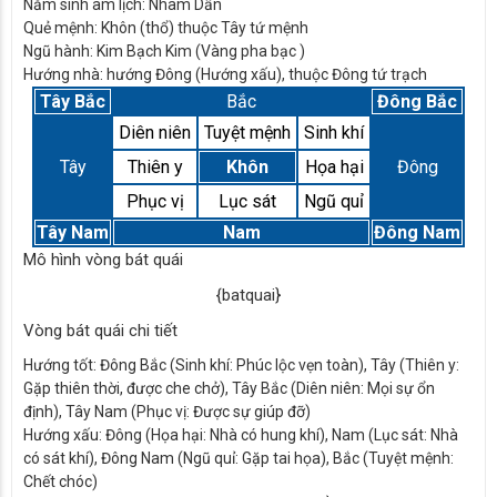
Năm sinh âm lịch:
Nhâm Dần
Quẻ mệnh:
Khôn (thổ) thuộc Tây tứ mệnh
Ngũ hành:
Kim Bạch Kim (Vàng pha bạc )
Hướng nhà:
hướng Đông (Hướng xấu), thuộc Đông tứ trạch
Tây Bắc
Bắc
Đông Bắc
Diên niên
Tuyệt mệnh
Sinh khí
Tây
Thiên y
Khôn
Họa hại
Đông
Phục vị
Lục sát
Ngũ quỉ
Tây Nam
Nam
Đông Nam
Mô hình vòng bát quái
{batquai}
Vòng bát quái chi tiết
Hướng tốt:
Đông Bắc (Sinh khí: Phúc lộc vẹn toàn), Tây (Thiên y:
Gặp thiên thời, được che chở), Tây Bắc (Diên niên: Mọi sự ổn
định), Tây Nam (Phục vị: Được sự giúp đỡ)
Hướng xấu:
Đông (Họa hại: Nhà có hung khí), Nam (Lục sát: Nhà
có sát khí), Đông Nam (Ngũ quỉ: Gặp tai họa), Bắc (Tuyệt mệnh:
Chết chóc)