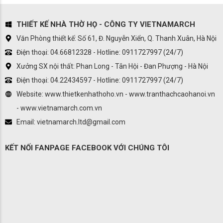
THIẾT KẾ NHÀ THỜ HỌ - CÔNG TY VIETNAMARCH
Văn Phòng thiết kế: Số 61, Đ. Nguyễn Xiển, Q. Thanh Xuân, Hà Nội
Điện thoại: 04.66812328 - Hotline: 0911727997 (24/7)
Xưởng SX nội thất: Phan Long - Tân Hội - Đan Phượng - Hà Nội
Điện thoại: 04.22434597 - Hotline: 0911727997 (24/7)
Website: www.thietkenhathoho.vn - www.tranthachcaohanoi.vn
- www.vietnamarch.com.vn
Email: vietnamarch.ltd@gmail.com
KẾT NỐI FANPAGE FACEBOOK VỚI CHÚNG TÔI