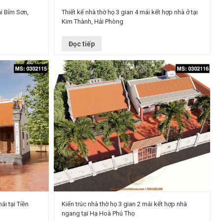
ại Bỉm Sơn,
Thiết kế nhà thờ họ 3 gian 4 mái kết hợp nhà ở tại
Kim Thành, Hải Phòng
 có hậu cung Địa
Tên dự án: Thiết kế nhà thờ họ 3 gian 4 mái truyền
Phong cách kiến
thống kết hợp nhà ở Chủ đầu tư: Anh Mạnh Số
tầng: 1…
Đọc tiếp
ái tại Tiền
Kiến trúc nhà thờ họ 3 gian 2 mái kết hợp nhà
ngang tại Hạ Hoà Phú Thọ
 mái kết hợp nhà
Loại công trình: Nhà thờ họ 3 gian 2 mái kết hợp