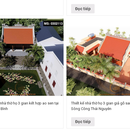
ách kiến trúc: Truyền thống Bắc Bộ
phụ trợ Phong cách: Truyền thống kế
Chủ đầu…
Đọc tiếp
 nhà thờ họ 3 gian kết hợp ao sen tại
Thiết kế nhà thờ họ 3 gian giả gỗ sa
 Bình
Sông Công Thái Nguyên
à thờ họ 3 gian Chủ đầu tư: Bùi Công
Công trình: Nhà thờ họ 3 gian giả gỗ
: Thái Thụy - Thái Bình Phong cách
Phường Sông Công, tỉnh Thái Nguyên 
…
Vietnamarch Phong cách kiến…
Đọc tiếp