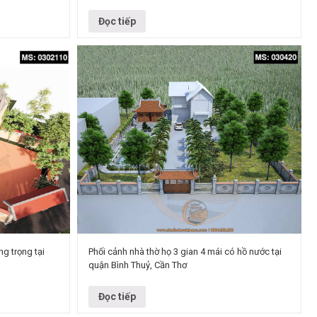
t hợp hiện đại
Phong cách: Truyền thống kết hợp hiện đại Kết cấu:
Bê tông giả…
Đọc tiếp
ng trọng tại
Phối cảnh nhà thờ họ 3 gian 4 mái có hồ nước tại
quận Bình Thuỷ, Cần Thơ
 Địa điểm:
Đơn vị thiết kế:
Mẫu nhà thờ họ Thiết kế nhà thờ họ 3 gian 4 mái có
hồ nước Kết cấu Bê tông sơn giả gỗ Diện tích…
Đọc tiếp