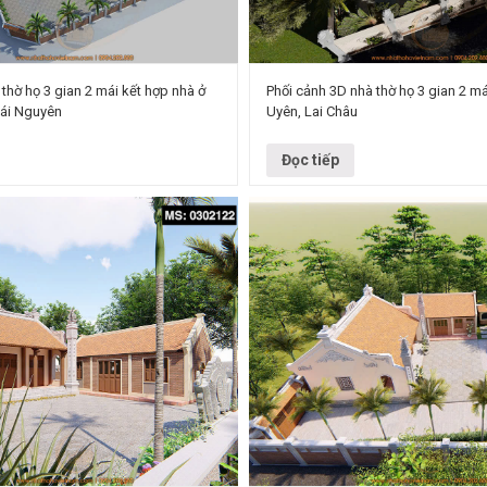
thờ họ 3 gian 2 mái kết hợp nhà ở
Phối cảnh 3D nhà thờ họ 3 gian 2 má
hái Nguyên
Uyên, Lai Châu
 công trình mang ý nghĩa tâm linh sâu
 truyền thống “uống nước nhớ nguồn”
Dự án: Thiết kế nhà thờ họ 3 gian 2 
…
ở Chủ đầu tư: Chú Phúc Địa chỉ: xã
Đọc tiếp