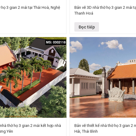
 họ 3 gian 2 mái tại Thái Hoà, Nghệ
Bản vẽ 3D nhà thờ họ 3 gian 2 mái t
Thanh Hoá
 3 gian 2 mái kết hợp cột đồng trụ tại
Công trình: Nhà thờ họ 3 gian 2 mái
à, Nghệ An với cột đồng trụ uy nghi,
điểm: Phường Bỉm Sơn, Thanh Hóa 
trúc: Truyền thống…
Đọc tiếp
 nhà thờ họ 3 gian 2 mái kết hợp nhà
Bản vẽ thiết kế nhà thờ họ 3 gian 2 m
Hưng Yên
Hải, Thái Bình
 trình: Nhà thờ 3 gian 2 mái kết hợp
Loại công trình: Nhà thờ họ 3 gian 2