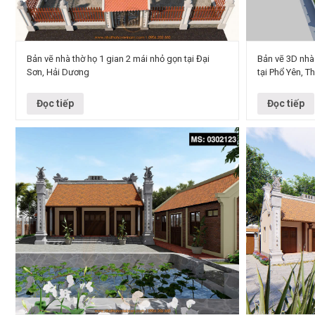
Bản vẽ nhà thờ họ 1 gian 2 mái nhỏ gọn tại Đại
Bản vẽ 3D nhà 
Sơn, Hải Dương
tại Phổ Yên, T
Công trình: Nhà thờ họ 1 gian 2 mái Địa điểm: Xã Đại
Nhà thờ họ là
Sơn, Hải Dương Loại hình: Nhà thờ họ truyền thống
sắc, thể hiện
Đơn vị…
và sự gắn kết
Đọc tiếp
Đọc tiếp