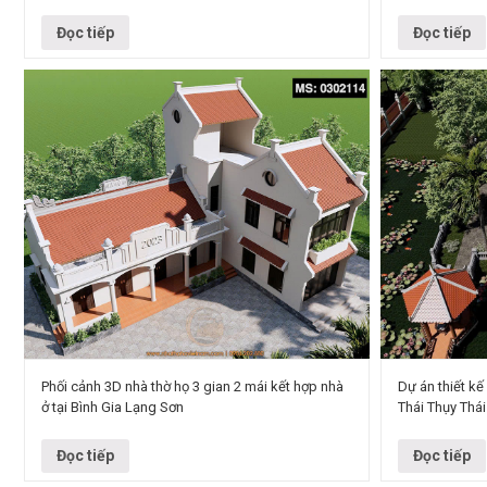
truyền thống Địa điểm: phường Tam Điệp, Ninh Bình
nhà ở Phong c
Đơn vị thiết…
Địa điểm: xã…
Đọc tiếp
Đọc tiếp
Phối cảnh 3D nhà thờ họ 3 gian 2 mái kết hợp nhà
Dự án thiết kế
ở tại Bình Gia Lạng Sơn
Thái Thụy Thái
Công trình: Nh
Công trình: Nhà thờ họ 4 gian 2 mái kết hợp nhà phụ
Huân Địa điểm
trợ Địa điểm: xã Bình Gia, Lạng Sơn Đơn vị thiết kế:…
kiến trúc: Nhà
Đọc tiếp
Đọc tiếp