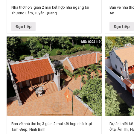
Nhà thờ họ 3 gian 2 mái kết hợp nhà ngang tại
Bản vẽ nhà thờ
Thượng Lâm, Tuyên Quang
An
Giữa khung cảnh thanh bình của miền núi Tuyên
Mẫu nhà thờ họ
Quang, mẫu nhà thờ họ 3 gian 2 mái kết hợp tiểu
phường Thái Ho
cảnh tại xã Thượng…
…
Đọc tiếp
Đọc tiếp
Bản vẽ nhà thờ họ 3 gian 2 mái kết hợp nhà ở tại
Dự án thiết kế
Tam Điệp, Ninh Bình
ở tại Ân Thi, 
Công trình: Nhà thờ họ 3 gian 2 mái kết hợp nhà ở
Loại hình công