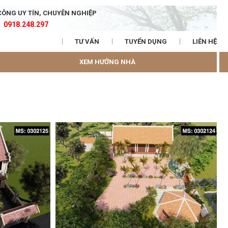
CÔNG UY TÍN, CHUYÊN NGHIỆP
0918.248.297
TƯ VẤN
TUYỂN DỤNG
LIÊN HỆ
XEM HƯỚNG NHÀ