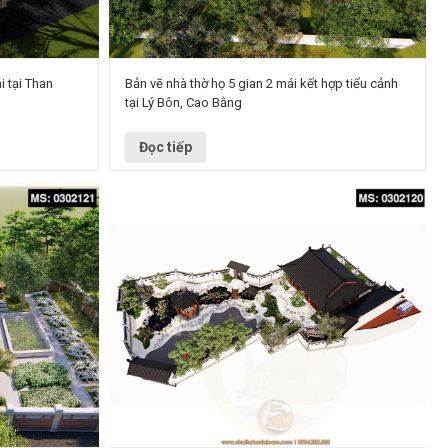
i tại Than
Bản vẽ nhà thờ họ 5 gian 2 mái kết hợp tiểu cảnh
tại Lý Bôn, Cao Bằng
mái kết hợp nhà
Dự án: Thiết kế nhà thờ họ 5 gian 2 mái Chủ đầu tư:
 Than Uyên,…
Chú Thiên Địa chỉ: xã Lý Bôn, Cao Bằng Diện tích:…
Đọc tiếp