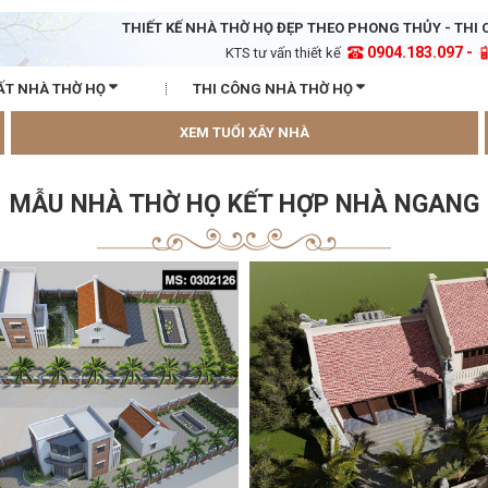
THIẾT KẾ NHÀ THỜ HỌ ĐẸP THEO PHONG THỦY - THI 
0904.183.097 -
KTS tư vấn thiết kế
ẤT NHÀ THỜ HỌ
THI CÔNG NHÀ THỜ HỌ
XEM TUỔI XÂY NHÀ
MẪU NHÀ THỜ HỌ KẾT HỢP NHÀ NGANG