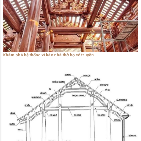
Khám phá hệ thống vì kèo nhà thờ họ cổ truyền