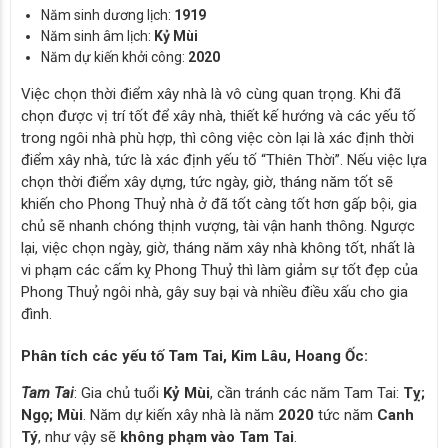
Năm sinh dương lịch:
1919
Năm sinh âm lịch:
Kỷ Mùi
Năm dự kiến khởi công:
2020
Việc chọn thời điểm xây nhà là vô cùng quan trọng. Khi đã
chọn được vị trí tốt để xây nhà, thiết kế hướng và các yếu tố
trong ngôi nhà phù hợp, thì công việc còn lại là xác định thời
điểm xây nhà, tức là xác định yếu tố “Thiên Thời”. Nếu việc lựa
chọn thời điểm xây dựng, tức ngày, giờ, tháng năm tốt sẽ
khiến cho Phong Thuỷ nhà ở đã tốt càng tốt hơn gấp bội, gia
chủ sẽ nhanh chóng thịnh vượng, tài vận hanh thông. Ngược
lại, việc chọn ngày, giờ, tháng năm xây nhà không tốt, nhất là
vi phạm các cấm kỵ Phong Thuỷ thì làm giảm sự tốt đẹp của
Phong Thuỷ ngôi nhà, gây suy bại và nhiều điều xấu cho gia
đình.
Phân tích các yếu tố Tam Tai, Kim Lâu, Hoang Ốc:
Tam Tai
: Gia chủ tuổi
Kỷ Mùi
, cần tránh các năm Tam Tai:
Tỵ;
Ngọ; Mùi
. Năm dự kiến xây nhà là năm
2020
tức năm
Canh
Tý
, như vậy sẽ
không phạm vào Tam Tai
.