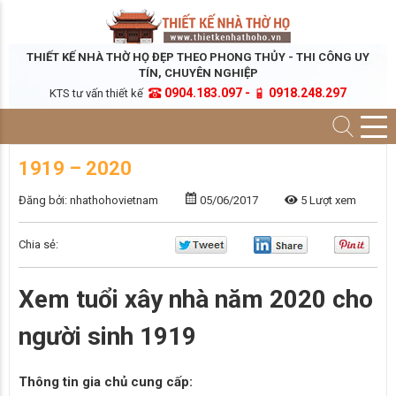
THIẾT KẾ NHÀ THỜ HỌ ĐẸP THEO PHONG THỦY - THI CÔNG UY
TÍN, CHUYÊN NGHIỆP
0904.183.097 -
0918.248.297
KTS tư vấn thiết kế
1919 – 2020
Đăng bởi: nhathohovietnam
05/06/2017
5 Lượt xem
Chia sẻ:
Xem tuổi xây nhà năm 2020 cho
người sinh 1919
Thông tin gia chủ cung cấp: