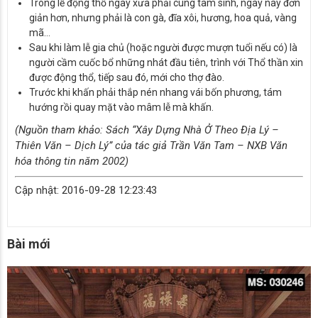
Trong lễ động thổ ngày xưa phải cúng tam sinh, ngày nay đơn
giản hơn, nhưng phải là con gà, đĩa xôi, hương, hoa quả, vàng
mã…
Sau khi làm lễ gia chủ (hoặc người được mượn tuổi nếu có) là
người cầm cuốc bổ những nhát đầu tiên, trình với Thổ thần xin
được động thổ, tiếp sau đó, mới cho thợ đào.
Trước khi khấn phải thắp nén nhang vái bốn phương, tám
hướng rồi quay mặt vào mâm lễ mà khấn.
(Nguồn tham khảo: Sách “Xây Dựng Nhà Ở Theo Địa Lý –
Thiên Văn – Dịch Lý” của tác giả Trần Văn Tam – NXB Văn
hóa thông tin năm 2002)
Cập nhật: 2016-09-28 12:23:43
Bài mới