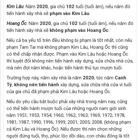
Kim Lâu
: Năm
2020
, gia chủ
102
tuổi (tuổi âm), nếu năm đó
tiến hành xây nhà sẽ
phạm vào Kim Lâu
.
Hoang Ốc
: Năm
2020
, gia chủ
102
tuổi (tuổi âm), nếu năm đó
tiến hành xây nhà sẽ
không phạm vào Hoang Ốc
.
Nếu cả ba yếu tố trên đều không bị phạm là tốt nhất, còn nếu
phạm Tam Tai mà không phạm Kim Lâu, Hoang Ốc thì cũng
có thể chấp nhận được. Phạm vào Kim Lâu hoặc Hoang Ốc
thì tuyệt đối không nên tiến hành xây dựng, sửa chữa nhà cửa,
mà nên đợi năm khác, hoặc tiến hành thủ tục mượn tuổi.
Trường hợp này, năm xây nhà là năm
2020
, tức năm
Canh
Tý
,
không nên tiến hành
xây dựng, sửa chữa nhà cửa vì tuổi
của gia chủ đã phạm phải Kim Lâu hoặc Hoang Ốc.
Nếu do yêu cầu bắt buộc phải xây nhà trong năm nay, cũng
có thể tiến hành mượn tuổi của những người nam giới sinh
năm 1951; 1953; 1954; 1960; 1962; 1963; 1969; 1972; 1978;
1981; 1987; 1990; 1996; 1999; 2001; 2005; 2008; (không phạm
cả Kim Lâu và Hoang Ốc). Nếu được thì nên chọn những
người đứng tuổi, thọ, phúc lộc dồi dào, con cháu đông là tốt