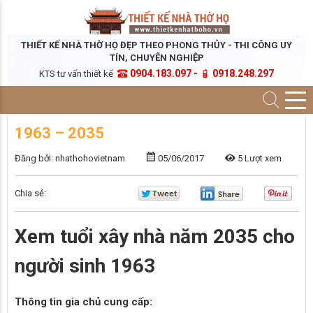
THIẾT KẾ NHÀ THỜ HỌ ĐẸP THEO PHONG THỦY - THI CÔNG UY
TÍN, CHUYÊN NGHIỆP
0904.183.097 -
0918.248.297
KTS tư vấn thiết kế
1963 – 2035
Đăng bởi: nhathohovietnam
05/06/2017
5 Lượt xem
Chia sẻ:
Xem tuổi xây nhà năm 2035 cho
người sinh 1963
Thông tin gia chủ cung cấp: