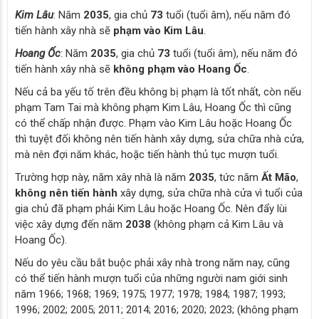
Kim Lâu
: Năm
2035
, gia chủ
73
tuổi (tuổi âm), nếu năm đó
tiến hành xây nhà sẽ
phạm vào Kim Lâu
.
Hoang Ốc
: Năm
2035
, gia chủ
73
tuổi (tuổi âm), nếu năm đó
tiến hành xây nhà sẽ
không phạm vào Hoang Ốc
.
Nếu cả ba yếu tố trên đều không bị phạm là tốt nhất, còn nếu
phạm Tam Tai mà không phạm Kim Lâu, Hoang Ốc thì cũng
có thể chấp nhận được. Phạm vào Kim Lâu hoặc Hoang Ốc
thì tuyệt đối không nên tiến hành xây dựng, sửa chữa nhà cửa,
mà nên đợi năm khác, hoặc tiến hành thủ tục mượn tuổi.
Trường hợp này, năm xây nhà là năm
2035
, tức năm
Ất Mão
,
không nên tiến hành
xây dựng, sửa chữa nhà cửa vì tuổi của
gia chủ đã phạm phải Kim Lâu hoặc Hoang Ốc. Nên đẩy lùi
việc xây dựng đến năm
2038
(không phạm cả Kim Lâu và
Hoang Ốc).
Nếu do yêu cầu bắt buộc phải xây nhà trong năm nay, cũng
có thể tiến hành mượn tuổi của những người nam giới sinh
năm 1966; 1968; 1969; 1975; 1977; 1978; 1984; 1987; 1993;
1996; 2002; 2005; 2011; 2014; 2016; 2020; 2023; (không phạm