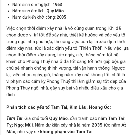
Năm sinh dương lịch:
1963
Năm sinh âm lịch:
Quý Mão
Năm dự kiến khởi công:
2035
Việc chọn thời điểm xây nhà là vô cùng quan trọng. Khi đã
chọn được vị trí tốt để xây nhà, thiết kế hướng và các yếu tố
trong ngôi nhà phù hợp, thì công việc còn lại là xác định thời
điểm xây nhà, tức là xác định yếu tố “Thiên Thời”. Nếu việc lựa
chọn thời điểm xây dựng, tức ngày, giờ, tháng năm tốt sẽ
khiến cho Phong Thuỷ nhà ở đã tốt càng tốt hơn gấp bội, gia
chủ sẽ nhanh chóng thịnh vượng, tài vận hanh thông. Ngược
lại, việc chọn ngày, giờ, tháng năm xây nhà không tốt, nhất là
vi phạm các cấm kỵ Phong Thuỷ thì làm giảm sự tốt đẹp của
Phong Thuỷ ngôi nhà, gây suy bại và nhiều điều xấu cho gia
đình.
Phân tích các yếu tố Tam Tai, Kim Lâu, Hoang Ốc:
Tam Tai
: Gia chủ tuổi
Quý Mão
, cần tránh các năm Tam Tai:
Tỵ; Ngọ; Mùi
. Năm dự kiến xây nhà là năm
2035
tức năm
Ất
Mão
, như vậy sẽ
không phạm vào Tam Tai
.