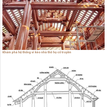
Khám phá hệ thống vì kèo nhà thờ họ cổ truyền