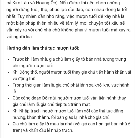
cả Kim Lâu và Hoang Ốc). Nếu được thì nên chọn những
người đứng tuổi, thọ, phúc lộc dồi dào, con cháu đông là tốt
nhất. Tuy nhiên cần nhớ rằng, việc mượn tuổi để xây nhà là
một biện pháp thiên nhiều về tâm lý, mọi chuyện tốt xấu sẽ
vẫn xảy ra với chủ nhà chứ không phải vì mượn tuổi mà xảy ra
với người kia.
Hướng dẫn làm thủ tục mượn tuổi:
Trước khi làm nhà, gia chủ làm giấy tờ bán nhà tượng trưng
cho người mượn tuổi
Khi Động thổ, người mượn tuổi thay gia chủ tiến hành khấn vái
và động thổ.
Trong thời gian làm lễ, gia chủ phải lánh xa khỏi khu vực hành
lễ.
Các công đoạn Đổ mái, người mượn tuổi vẫn tiến hành thay
gia chủ làm lễ, gia chủ tiếp tục tránh mặt.
Khi Nhập trạch, người mượn tuổi làm nốt các thủ tục dâng
hương, khấn thành, rồi bàn giao lại nhà cho gia chủ.
Gia chủ làm giấy tờ mua lại nhà (với giá cao hơn giá bán nhà ở
trên) và khấn cầu lễ nhập trạch.