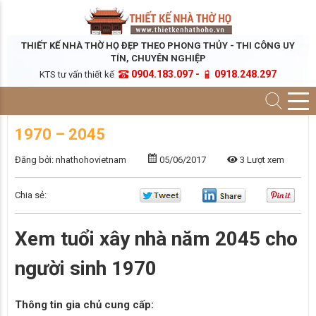
THIẾT KẾ NHÀ THỜ HỌ ĐẸP THEO PHONG THỦY - THI CÔNG UY
TÍN, CHUYÊN NGHIỆP
0904.183.097 -
0918.248.297
KTS tư vấn thiết kế
1970 – 2045
Đăng bởi: nhathohovietnam
05/06/2017
3 Lượt xem
Chia sẻ:
Xem tuổi xây nhà năm 2045 cho
người sinh 1970
Thông tin gia chủ cung cấp: