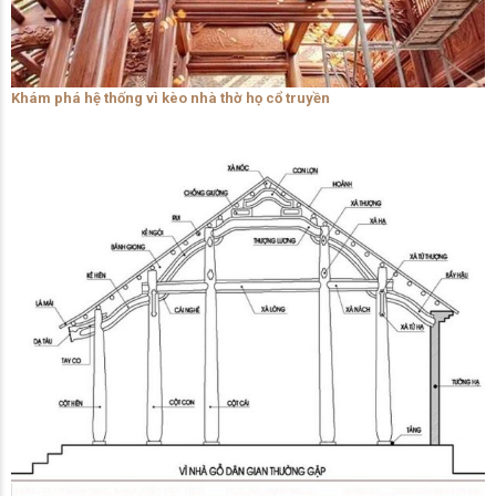
Khám phá hệ thống vì kèo nhà thờ họ cổ truyền