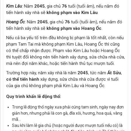
Kim Lâu
: Năm
2045
, gia chủ
76
tuổi (tuổi âm), nếu năm đó
tiến hành xây nhà sẽ
không phạm vào Kim Lâu
.
Hoang Ốc
: Năm
2045
, gia chủ
76
tuổi (tuổi âm), nếu năm đó
tiến hành xây nhà sẽ
không phạm vào Hoang Ốc
.
Nếu cả ba yếu tố trên đều không bị phạm là tốt nhất, còn nếu
phạm Tam Tai mà không phạm Kim Lâu, Hoang Ốc thì cũng
có thể chấp nhận được. Phạm vào Kim Lâu hoặc Hoang Ốc
thì tuyệt đối không nên tiến hành xây dựng, sửa chữa nhà cửa,
mà nên đợi năm khác, hoặc tiến hành thủ tục mượn tuổi.
Trường hợp này, năm xây nhà là năm
2045
, tức năm
Ất Sửu
,
có thể tiến hành
xây dựng, sửa chữa nhà cửa được vì tuổi
của gia chủ không phạm phải Kim Lâu và Hoang Ốc.
Quy trình khấn lễ động thổ:
Trong lễ động thổ ngày xưa phải cúng tam sinh, ngày nay đơn
giản hơn, nhưng phải là con gà, đĩa xôi, hương, hoa quả, vàng
mã…
Sau khi làm lễ gia chủ (hoặc người được mượn tuổi nếu có) là