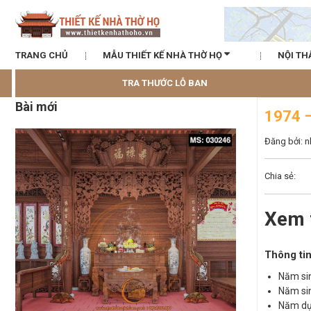
TRANG CHỦ
MẪU THIẾT KẾ NHÀ THỜ HỌ
NỘI TH
TRA THƯỚC LỖ BAN
Bài mới
1974 
Đăng bởi: 
Chia sẻ:
Xem 
Thông tin
Năm sin
Năm sin
Năm dự 