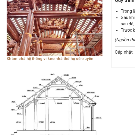
Quy trình
Trong l
Sau khi
sau đó,
Trước k
(Nguồn th
Cập nhật:
Khám phá hệ thống vì kèo nhà thờ họ cổ truyền