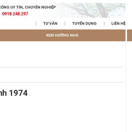
CÔNG UY TÍN, CHUYÊN NGHIỆP
0918.248.297
TƯ VẤN
TUYỂN DỤNG
LIÊN HỆ
XEM HƯỚNG NHÀ
nh 1974