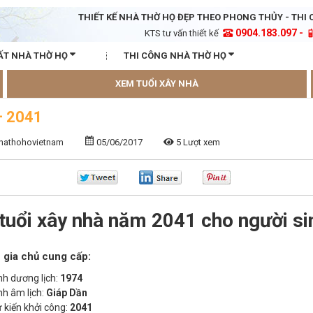
THIẾT KẾ NHÀ THỜ HỌ ĐẸP THEO PHONG THỦY - THI 
0904.183.097 -
KTS tư vấn thiết kế
ẤT NHÀ THỜ HỌ
THI CÔNG NHÀ THỜ HỌ
XEM TUỔI XÂY NHÀ
– 2041
nhathohovietnam
05/06/2017
5 Lượt xem
tuổi xây nhà năm 2041 cho người si
 gia chủ cung cấp:
h dương lịch:
1974
h âm lịch:
Giáp Dần
kiến khởi công:
2041