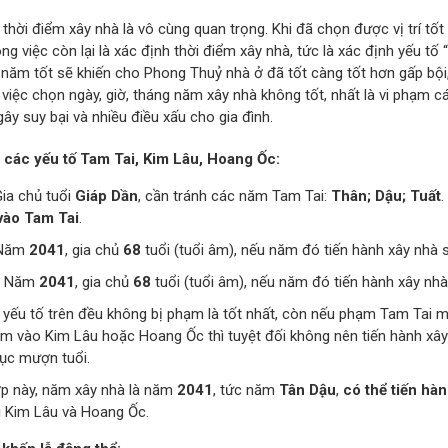
thời điểm xây nhà là vô cùng quan trọng. Khi đã chọn được vị trí tốt
ông việc còn lại là xác định thời điểm xây nhà, tức là xác định yếu tố
 năm tốt sẽ khiến cho Phong Thuỷ nhà ở đã tốt càng tốt hơn gấp bội,
, việc chọn ngày, giờ, tháng năm xây nhà không tốt, nhất là vi phạm
gây suy bại và nhiều điều xấu cho gia đình.
 các yếu tố Tam Tai, Kim Lâu, Hoang Ốc:
Gia chủ tuổi
Giáp Dần
, cần tránh các năm Tam Tai:
Thân; Dậu; Tuất
.
ào Tam Tai
.
 Năm
2041
, gia chủ
68
tuổi (tuổi âm), nếu năm đó tiến hành xây nhà 
: Năm
2041
, gia chủ
68
tuổi (tuổi âm), nếu năm đó tiến hành xây nh
 yếu tố trên đều không bị phạm là tốt nhất, còn nếu phạm Tam Tai 
m vào Kim Lâu hoặc Hoang Ốc thì tuyệt đối không nên tiến hành xây
tục mượn tuổi.
p này, năm xây nhà là năm
2041
, tức năm
Tân Dậu
,
có thể tiến hà
 Kim Lâu và Hoang Ốc.