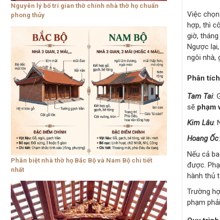
Nguyên lý bố trí gian thờ chính nhà thờ họ chuẩn
Việc chọn 
phong thủy
hợp, thì c
giờ, tháng
Ngược lại
ngôi nhà, 
Phân tích
Tam Tai
: 
sẽ
phạm v
Kim Lâu
:
Hoang Ốc
Nếu cả ba
Phân biệt nhà thờ họ Bắc Bộ và Nam Bộ chi tiết
được. Phạ
nhất
hành thủ 
Trường hợ
phạm phải