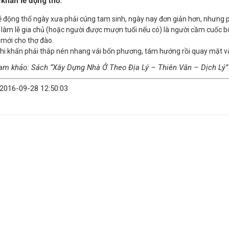
 khấn lễ động thổ:
ễ động thổ ngày xưa phải cúng tam sinh, ngày nay đơn giản hơn, nhưng p
 làm lễ gia chủ (hoặc người được mượn tuổi nếu có) là người cầm cuốc bổ 
 mới cho thợ đào.
hi khấn phải thắp nén nhang vái bốn phương, tám hướng rồi quay mặt 
am khảo: Sách “Xây Dựng Nhà Ở Theo Địa Lý – Thiên Văn – Dịch Lý”
 2016-09-28 12:50:03