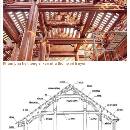
Khám phá hệ thống vì kèo nhà thờ họ cổ truyền