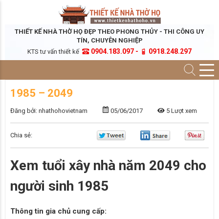
THIẾT KẾ NHÀ THỜ HỌ ĐẸP THEO PHONG THỦY - THI CÔNG UY
TÍN, CHUYÊN NGHIỆP
0904.183.097 -
0918.248.297
KTS tư vấn thiết kế
1985 – 2049
Đăng bởi: nhathohovietnam
05/06/2017
5 Lượt xem
Chia sẻ:
Xem tuổi xây nhà năm 2049 cho
người sinh 1985
Thông tin gia chủ cung cấp: