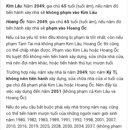
Kim Lâu
: Năm
2049
, gia chủ
65
tuổi (tuổi âm), nếu năm đó
tiến hành xây nhà sẽ
không phạm vào Kim Lâu
.
Hoang Ốc
: Năm
2049
, gia chủ
65
tuổi (tuổi âm), nếu năm đó
tiến hành xây nhà sẽ
phạm vào Hoang Ốc
.
Nếu cả ba yếu tố trên đều không bị phạm là tốt nhất, còn nếu
phạm Tam Tai mà không phạm Kim Lâu, Hoang Ốc thì cũng
có thể chấp nhận được. Phạm vào Kim Lâu hoặc Hoang Ốc
thì tuyệt đối không nên tiến hành xây dựng, sửa chữa nhà cửa,
mà nên đợi năm khác, hoặc tiến hành thủ tục mượn tuổi.
Trường hợp này, năm xây nhà là năm
2049
, tức năm
Kỷ Tị
,
không nên tiến hành
xây dựng, sửa chữa nhà cửa vì tuổi của
gia chủ đã phạm phải Kim Lâu hoặc Hoang Ốc. Nên đẩy lùi
việc xây dựng đến năm
2051
(không phạm cả Kim Lâu và
Hoang Ốc).
Nếu do yêu cầu bắt buộc phải xây nhà trong năm nay, cũng
có thể tiến hành mượn tuổi của những người nam giới sinh
năm 1980; 1982; 1983; 1989; 1991; 1992; 1998; 2001; 2007;
2010; 2016; 2019; 2025; 2028; 2030; 2034; 2037; (không phạm