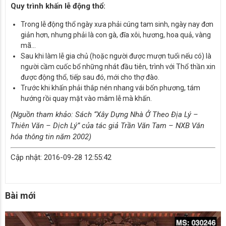
Quy trình khấn lễ động thổ:
Trong lễ động thổ ngày xưa phải cúng tam sinh, ngày nay đơn
giản hơn, nhưng phải là con gà, đĩa xôi, hương, hoa quả, vàng
mã…
Sau khi làm lễ gia chủ (hoặc người được mượn tuổi nếu có) là
người cầm cuốc bổ những nhát đầu tiên, trình với Thổ thần xin
được động thổ, tiếp sau đó, mới cho thợ đào.
Trước khi khấn phải thắp nén nhang vái bốn phương, tám
hướng rồi quay mặt vào mâm lễ mà khấn.
(Nguồn tham khảo: Sách “Xây Dựng Nhà Ở Theo Địa Lý –
Thiên Văn – Dịch Lý” của tác giả Trần Văn Tam – NXB Văn
hóa thông tin năm 2002)
Cập nhật: 2016-09-28 12:55:42
Bài mới