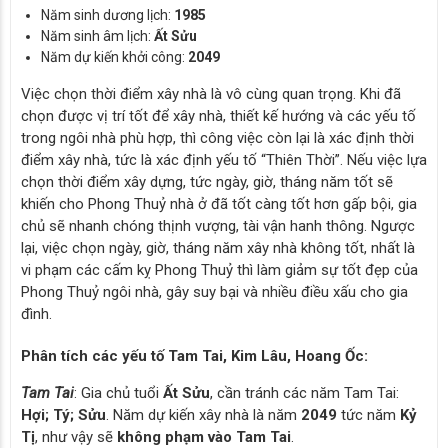
Năm sinh dương lịch:
1985
Năm sinh âm lịch:
Ất Sửu
Năm dự kiến khởi công:
2049
Việc chọn thời điểm xây nhà là vô cùng quan trọng. Khi đã
chọn được vị trí tốt để xây nhà, thiết kế hướng và các yếu tố
trong ngôi nhà phù hợp, thì công việc còn lại là xác định thời
điểm xây nhà, tức là xác định yếu tố “Thiên Thời”. Nếu việc lựa
chọn thời điểm xây dựng, tức ngày, giờ, tháng năm tốt sẽ
khiến cho Phong Thuỷ nhà ở đã tốt càng tốt hơn gấp bội, gia
chủ sẽ nhanh chóng thịnh vượng, tài vận hanh thông. Ngược
lại, việc chọn ngày, giờ, tháng năm xây nhà không tốt, nhất là
vi phạm các cấm kỵ Phong Thuỷ thì làm giảm sự tốt đẹp của
Phong Thuỷ ngôi nhà, gây suy bại và nhiều điều xấu cho gia
đình.
Phân tích các yếu tố Tam Tai, Kim Lâu, Hoang Ốc:
Tam Tai
: Gia chủ tuổi
Ất Sửu
, cần tránh các năm Tam Tai:
Hợi; Tý; Sửu
. Năm dự kiến xây nhà là năm
2049
tức năm
Kỷ
Tị
, như vậy sẽ
không phạm vào Tam Tai
.