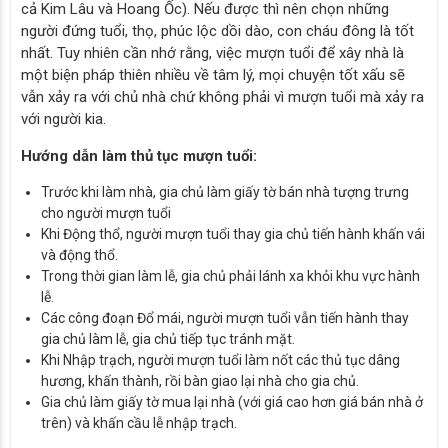
cả Kim Lâu và Hoang Ốc). Nếu được thì nên chọn những
người đứng tuổi, thọ, phúc lộc dồi dào, con cháu đông là tốt
nhất. Tuy nhiên cần nhớ rằng, việc mượn tuổi để xây nhà là
một biện pháp thiên nhiều về tâm lý, mọi chuyện tốt xấu sẽ
vẫn xảy ra với chủ nhà chứ không phải vì mượn tuổi mà xảy ra
với người kia.
Hướng dẫn làm thủ tục mượn tuổi:
Trước khi làm nhà, gia chủ làm giấy tờ bán nhà tượng trưng
cho người mượn tuổi
Khi Động thổ, người mượn tuổi thay gia chủ tiến hành khấn vái
và động thổ.
Trong thời gian làm lễ, gia chủ phải lánh xa khỏi khu vực hành
lễ.
Các công đoạn Đổ mái, người mượn tuổi vẫn tiến hành thay
gia chủ làm lễ, gia chủ tiếp tục tránh mặt.
Khi Nhập trạch, người mượn tuổi làm nốt các thủ tục dâng
hương, khấn thành, rồi bàn giao lại nhà cho gia chủ.
Gia chủ làm giấy tờ mua lại nhà (với giá cao hơn giá bán nhà ở
trên) và khấn cầu lễ nhập trạch.