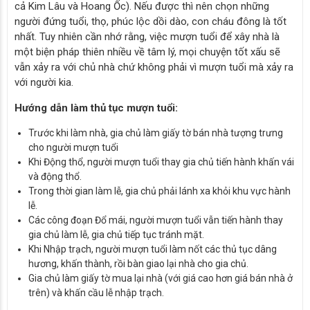
cả Kim Lâu và Hoang Ốc). Nếu được thì nên chọn những
người đứng tuổi, thọ, phúc lộc dồi dào, con cháu đông là tốt
nhất. Tuy nhiên cần nhớ rằng, việc mượn tuổi để xây nhà là
một biện pháp thiên nhiều về tâm lý, mọi chuyện tốt xấu sẽ
vẫn xảy ra với chủ nhà chứ không phải vì mượn tuổi mà xảy ra
với người kia.
Hướng dẫn làm thủ tục mượn tuổi:
Trước khi làm nhà, gia chủ làm giấy tờ bán nhà tượng trưng
cho người mượn tuổi
Khi Động thổ, người mượn tuổi thay gia chủ tiến hành khấn vái
và động thổ.
Trong thời gian làm lễ, gia chủ phải lánh xa khỏi khu vực hành
lễ.
Các công đoạn Đổ mái, người mượn tuổi vẫn tiến hành thay
gia chủ làm lễ, gia chủ tiếp tục tránh mặt.
Khi Nhập trạch, người mượn tuổi làm nốt các thủ tục dâng
hương, khấn thành, rồi bàn giao lại nhà cho gia chủ.
Gia chủ làm giấy tờ mua lại nhà (với giá cao hơn giá bán nhà ở
trên) và khấn cầu lễ nhập trạch.