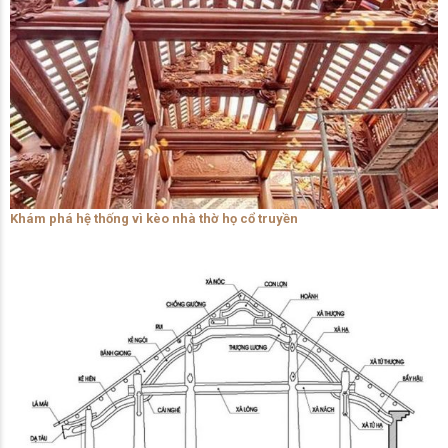
Khám phá hệ thống vì kèo nhà thờ họ cổ truyền