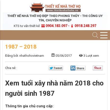
THIẾT KẾ NHÀ THỜ HỌ ĐẸP THEO PHONG THỦY - THI CÔNG UY
TÍN, CHUYÊN NGHIỆP
0904.183.097 -
0918.248.297
KTS tư vấn thiết kế
1987 – 2018
Đăng bởi: nhathohovietnam
05/06/2017
3 Lượt xem
Chia sẻ:
Xem tuổi xây nhà năm 2018 cho
người sinh 1987
Thông tin gia chủ cung cấp: