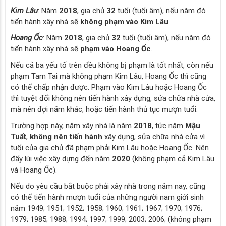
Kim Lâu
: Năm
2018
, gia chủ
32
tuổi (tuổi âm), nếu năm đó
tiến hành xây nhà sẽ
không phạm vào Kim Lâu
.
Hoang Ốc
: Năm
2018
, gia chủ
32
tuổi (tuổi âm), nếu năm đó
tiến hành xây nhà sẽ
phạm vào Hoang Ốc
.
Nếu cả ba yếu tố trên đều không bị phạm là tốt nhất, còn nếu
phạm Tam Tai mà không phạm Kim Lâu, Hoang Ốc thì cũng
có thể chấp nhận được. Phạm vào Kim Lâu hoặc Hoang Ốc
thì tuyệt đối không nên tiến hành xây dựng, sửa chữa nhà cửa,
mà nên đợi năm khác, hoặc tiến hành thủ tục mượn tuổi.
Trường hợp này, năm xây nhà là năm
2018
, tức năm
Mậu
Tuất
,
không nên tiến hành
xây dựng, sửa chữa nhà cửa vì
tuổi của gia chủ đã phạm phải Kim Lâu hoặc Hoang Ốc. Nên
đẩy lùi việc xây dựng đến năm
2020
(không phạm cả Kim Lâu
và Hoang Ốc).
Nếu do yêu cầu bắt buộc phải xây nhà trong năm nay, cũng
có thể tiến hành mượn tuổi của những người nam giới sinh
năm 1949; 1951; 1952; 1958; 1960; 1961; 1967; 1970; 1976;
1979; 1985; 1988; 1994; 1997; 1999; 2003; 2006; (không phạm