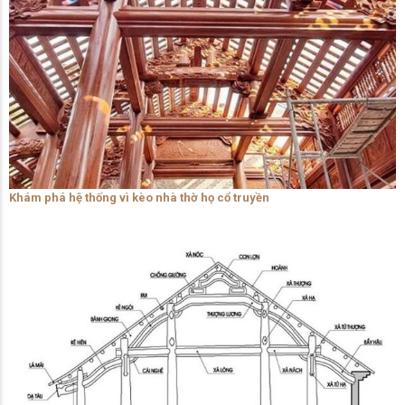
Khám phá hệ thống vì kèo nhà thờ họ cổ truyền