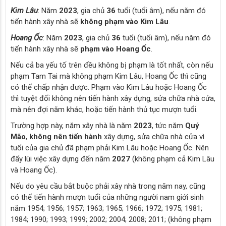
Kim Lâu
: Năm
2023
, gia chủ
36
tuổi (tuổi âm), nếu năm đó
tiến hành xây nhà sẽ
không phạm vào Kim Lâu
.
Hoang Ốc
: Năm
2023
, gia chủ
36
tuổi (tuổi âm), nếu năm đó
tiến hành xây nhà sẽ
phạm vào Hoang Ốc
.
Nếu cả ba yếu tố trên đều không bị phạm là tốt nhất, còn nếu
phạm Tam Tai mà không phạm Kim Lâu, Hoang Ốc thì cũng
có thể chấp nhận được. Phạm vào Kim Lâu hoặc Hoang Ốc
thì tuyệt đối không nên tiến hành xây dựng, sửa chữa nhà cửa,
mà nên đợi năm khác, hoặc tiến hành thủ tục mượn tuổi.
Trường hợp này, năm xây nhà là năm
2023
, tức năm
Quý
Mão
,
không nên tiến hành
xây dựng, sửa chữa nhà cửa vì
tuổi của gia chủ đã phạm phải Kim Lâu hoặc Hoang Ốc. Nên
đẩy lùi việc xây dựng đến năm
2027
(không phạm cả Kim Lâu
và Hoang Ốc).
Nếu do yêu cầu bắt buộc phải xây nhà trong năm nay, cũng
có thể tiến hành mượn tuổi của những người nam giới sinh
năm 1954; 1956; 1957; 1963; 1965; 1966; 1972; 1975; 1981;
1984; 1990; 1993; 1999; 2002; 2004; 2008; 2011; (không phạm