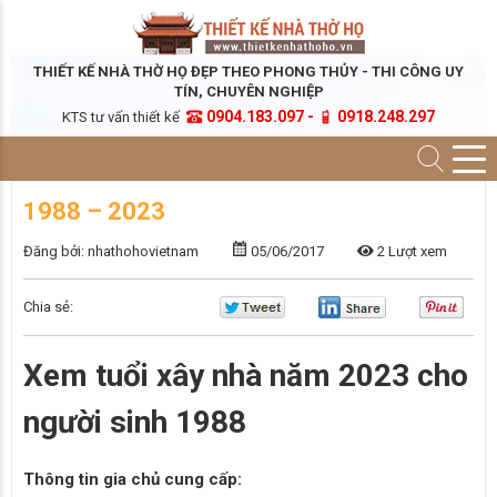
THIẾT KẾ NHÀ THỜ HỌ ĐẸP THEO PHONG THỦY - THI CÔNG UY
TÍN, CHUYÊN NGHIỆP
0904.183.097 -
0918.248.297
KTS tư vấn thiết kế
1988 – 2023
Đăng bởi: nhathohovietnam
05/06/2017
2 Lượt xem
Chia sẻ:
Xem tuổi xây nhà năm 2023 cho
người sinh 1988
Thông tin gia chủ cung cấp: