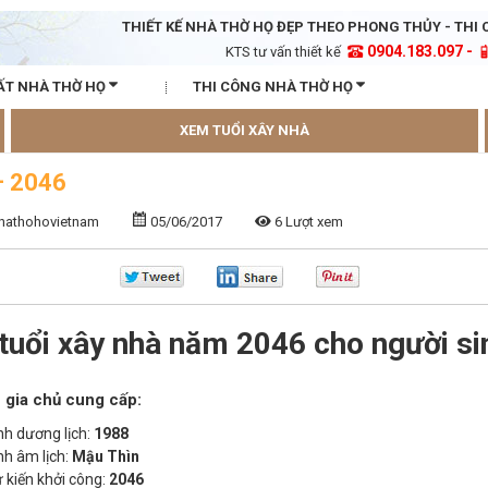
THIẾT KẾ NHÀ THỜ HỌ ĐẸP THEO PHONG THỦY - THI 
0904.183.097 -
KTS tư vấn thiết kế
ẤT NHÀ THỜ HỌ
THI CÔNG NHÀ THỜ HỌ
XEM TUỔI XÂY NHÀ
– 2046
nhathohovietnam
05/06/2017
6 Lượt xem
tuổi xây nhà năm 2046 cho người si
 gia chủ cung cấp:
h dương lịch:
1988
h âm lịch:
Mậu Thìn
kiến khởi công:
2046