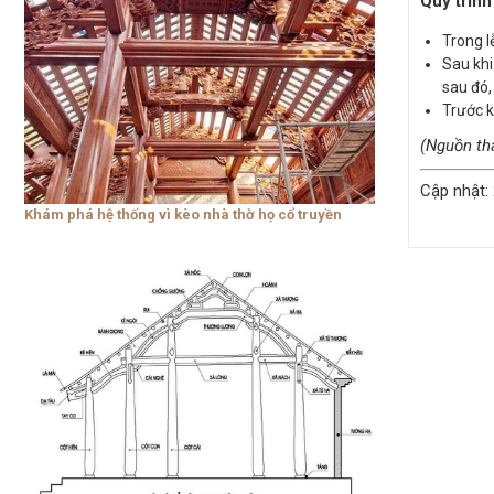
Quy trình
Trong l
Sau khi
sau đó,
Trước k
(Nguồn th
Cập nhật:
Khám phá hệ thống vì kèo nhà thờ họ cổ truyền