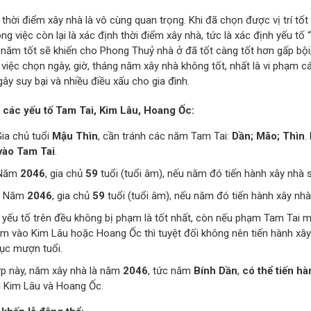
thời điểm xây nhà là vô cùng quan trọng. Khi đã chọn được vị trí tốt
ông việc còn lại là xác định thời điểm xây nhà, tức là xác định yếu tố
 năm tốt sẽ khiến cho Phong Thuỷ nhà ở đã tốt càng tốt hơn gấp bội,
, việc chọn ngày, giờ, tháng năm xây nhà không tốt, nhất là vi phạm
gây suy bại và nhiều điều xấu cho gia đình.
 các yếu tố Tam Tai, Kim Lâu, Hoang Ốc:
Gia chủ tuổi
Mậu Thìn
, cần tránh các năm Tam Tai:
Dần; Mão; Thìn
.
ào Tam Tai
.
 Năm
2046
, gia chủ
59
tuổi (tuổi âm), nếu năm đó tiến hành xây nhà 
: Năm
2046
, gia chủ
59
tuổi (tuổi âm), nếu năm đó tiến hành xây nh
 yếu tố trên đều không bị phạm là tốt nhất, còn nếu phạm Tam Tai 
m vào Kim Lâu hoặc Hoang Ốc thì tuyệt đối không nên tiến hành xây
tục mượn tuổi.
p này, năm xây nhà là năm
2046
, tức năm
Bính Dần
,
có thể tiến hà
 Kim Lâu và Hoang Ốc.