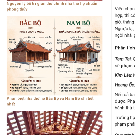
Nguyên lý bố trí gian thờ chính nhà thờ họ chuẩn
Việc chọn 
phong thủy
hợp, thì c
giờ, tháng
Ngược lại
ngôi nhà, 
Phân tích
Tam Tai
: 
sẽ
phạm v
Kim Lâu
:
Hoang Ốc
Nếu cả ba
Phân biệt nhà thờ họ Bắc Bộ và Nam Bộ chi tiết
được. Phạ
nhất
hành thủ 
Trường hợ
phạm phải