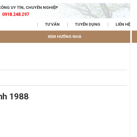
CÔNG UY TÍN, CHUYÊN NGHIỆP
0918.248.297
TƯ VẤN
TUYỂN DỤNG
LIÊN HỆ
XEM HƯỚNG NHÀ
nh 1988