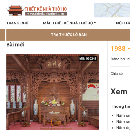
TRANG CHỦ
MẪU THIẾT KẾ NHÀ THỜ HỌ
NỘI TH
TRA THƯỚC LỖ BAN
Bài mới
1988 
Đăng bởi: 
Chia sẻ:
Xem 
Thông tin
Năm sin
Năm sin
Năm dự 