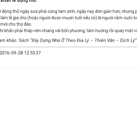
 khấn lễ động thổ:
ễ động thổ ngày xưa phải cúng tam sinh, ngày nay đơn giản hơn, nhưng p
 làm lễ gia chủ (hoặc người được mượn tuổi nếu có) là người cầm cuốc bổ 
 mới cho thợ đào.
hi khấn phải thắp nén nhang vái bốn phương, tám hướng rồi quay mặt 
am khảo: Sách “Xây Dựng Nhà Ở Theo Địa Lý – Thiên Văn – Dịch Lý”
 2016-09-28 12:53:37