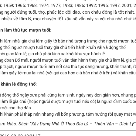
; 1959; 1965; 1968; 1974; 1977; 1983; 1986; 1992; 1995; 1997; 2001
 người đứng tuổi, thọ, phúc lộc dồi dào, con cháu đông là tốt nhất.
 nhiều về tâm lý, mọi chuyện tốt xấu sẽ vẫn xảy ra với chủ nhà chứ k
 làm thủ tục mượn tuổi:
hi làm nhà, gia chủ làm giấy tờ bán nhà tượng trưng cho người mượn tuổ
g thổ, người mượn tuổi thay gia chủ tiến hành khấn vái và động thổ.
hời gian làm lễ, gia chủ phải lánh xa khỏi khu vực hành lễ.
g đoạn Đổ mái, người mượn tuổi vẫn tiến hành thay gia chủ làm lễ, gia ch
p trạch, người mượn tuổi làm nốt các thủ tục dâng hương, khấn thành, rồi
 làm giấy tờ mua lại nhà (với giá cao hơn giá bán nhà ở trên) và khấn cầu 
 khấn lễ động thổ:
ễ động thổ ngày xưa phải cúng tam sinh, ngày nay đơn giản hơn, nhưng p
 làm lễ gia chủ (hoặc người được mượn tuổi nếu có) là người cầm cuốc bổ 
 mới cho thợ đào.
hi khấn phải thắp nén nhang vái bốn phương, tám hướng rồi quay mặt 
am khảo: Sách “Xây Dựng Nhà Ở Theo Địa Lý – Thiên Văn – Dịch Lý”