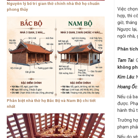
Nguyên lý bố trí gian thờ chính nhà thờ họ chuẩn
Việc chọn 
phong thủy
hợp, thì c
giờ, tháng
Ngược lại
ngôi nhà, 
Phân tích
Tam Tai
: 
không ph
Kim Lâu
:
Hoang Ốc
Nếu cả ba
Phân biệt nhà thờ họ Bắc Bộ và Nam Bộ chi tiết
được. Phạ
nhất
hành thủ 
Trường hợ
phạm phải
Nếu do yê