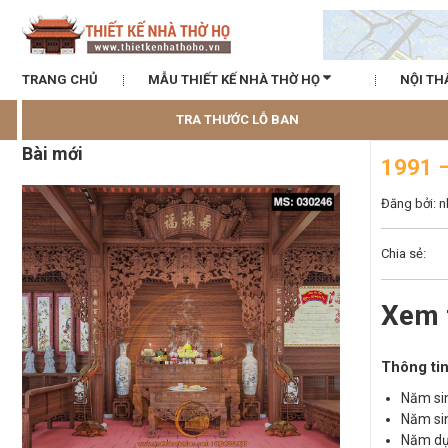
TRANG CHỦ
MẪU THIẾT KẾ NHÀ THỜ HỌ
NỘI TH
TRA THƯỚC LỖ BAN
Bài mới
1991 
Đăng bởi: 
Chia sẻ:
Xem 
Thông tin
Năm sin
Năm sin
Năm dự 