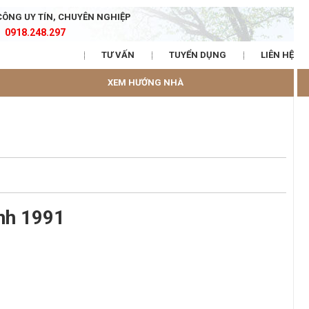
CÔNG UY TÍN, CHUYÊN NGHIỆP
0918.248.297
TƯ VẤN
TUYỂN DỤNG
LIÊN HỆ
XEM HƯỚNG NHÀ
nh 1991