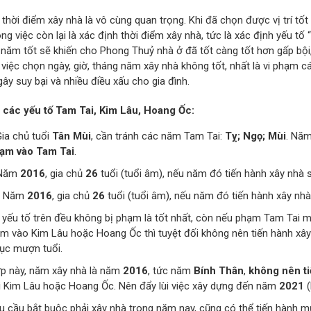
thời điểm xây nhà là vô cùng quan trọng. Khi đã chọn được vị trí tốt
ông việc còn lại là xác định thời điểm xây nhà, tức là xác định yếu tố
 năm tốt sẽ khiến cho Phong Thuỷ nhà ở đã tốt càng tốt hơn gấp bội,
, việc chọn ngày, giờ, tháng năm xây nhà không tốt, nhất là vi phạm
gây suy bại và nhiều điều xấu cho gia đình.
 các yếu tố Tam Tai, Kim Lâu, Hoang Ốc:
Gia chủ tuổi
Tân Mùi
, cần tránh các năm Tam Tai:
Tỵ; Ngọ; Mùi
. Năm
ạm vào Tam Tai
.
 Năm
2016
, gia chủ
26
tuổi (tuổi âm), nếu năm đó tiến hành xây nhà 
: Năm
2016
, gia chủ
26
tuổi (tuổi âm), nếu năm đó tiến hành xây nh
 yếu tố trên đều không bị phạm là tốt nhất, còn nếu phạm Tam Tai 
m vào Kim Lâu hoặc Hoang Ốc thì tuyệt đối không nên tiến hành xây
tục mượn tuổi.
p này, năm xây nhà là năm
2016
, tức năm
Bính Thân
,
không nên t
 Kim Lâu hoặc Hoang Ốc. Nên đẩy lùi việc xây dựng đến năm
2021
(
u cầu bắt buộc phải xây nhà trong năm nay, cũng có thể tiến hành m