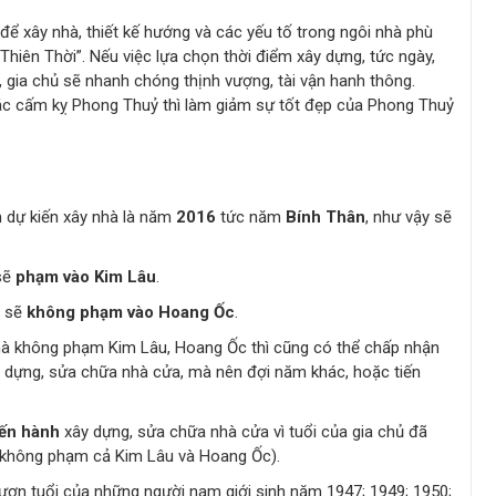
 để xây nhà, thiết kế hướng và các yếu tố trong ngôi nhà phù
 “Thiên Thời”. Nếu việc lựa chọn thời điểm xây dựng, tức ngày,
 gia chủ sẽ nhanh chóng thịnh vượng, tài vận hanh thông.
 các cấm kỵ Phong Thuỷ thì làm giảm sự tốt đẹp của Phong Thuỷ
 dự kiến xây nhà là năm
2016
tức năm
Bính Thân
, như vậy sẽ
sẽ
phạm vào Kim Lâu
.
à sẽ
không phạm vào Hoang Ốc
.
mà không phạm Kim Lâu, Hoang Ốc thì cũng có thể chấp nhận
 dựng, sửa chữa nhà cửa, mà nên đợi năm khác, hoặc tiến
iến hành
xây dựng, sửa chữa nhà cửa vì tuổi của gia chủ đã
không phạm cả Kim Lâu và Hoang Ốc).
ượn tuổi của những người nam giới sinh năm 1947; 1949; 1950;