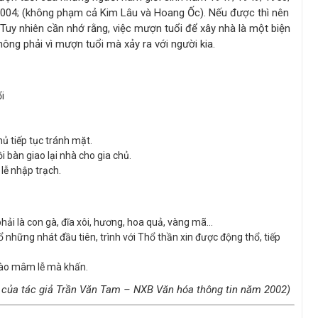
; 2004; (không phạm cả Kim Lâu và Hoang Ốc). Nếu được thì nên
 Tuy nhiên cần nhớ rằng, việc mượn tuổi để xây nhà là một biện
hông phải vì mượn tuổi mà xảy ra với người kia.
i
ủ tiếp tục tránh mặt.
 bàn giao lại nhà cho gia chủ.
lễ nhập trạch.
hải là con gà, đĩa xôi, hương, hoa quả, vàng mã…
những nhát đầu tiên, trình với Thổ thần xin được động thổ, tiếp
vào mâm lễ mà khấn.
 của tác giả Trần Văn Tam – NXB Văn hóa thông tin năm 2002)