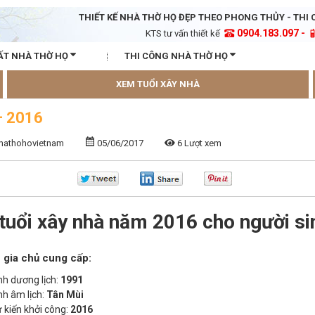
THIẾT KẾ NHÀ THỜ HỌ ĐẸP THEO PHONG THỦY - THI 
0904.183.097 -
KTS tư vấn thiết kế
ẤT NHÀ THỜ HỌ
THI CÔNG NHÀ THỜ HỌ
XEM TUỔI XÂY NHÀ
– 2016
nhathohovietnam
05/06/2017
6 Lượt xem
tuổi xây nhà năm 2016 cho người si
 gia chủ cung cấp:
h dương lịch:
1991
h âm lịch:
Tân Mùi
kiến khởi công:
2016