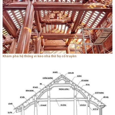
Khám phá hệ thống vì kèo nhà thờ họ cổ truyền