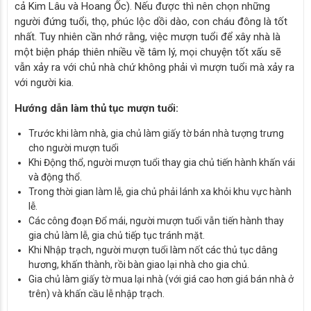
cả Kim Lâu và Hoang Ốc). Nếu được thì nên chọn những
người đứng tuổi, thọ, phúc lộc dồi dào, con cháu đông là tốt
nhất. Tuy nhiên cần nhớ rằng, việc mượn tuổi để xây nhà là
một biện pháp thiên nhiều về tâm lý, mọi chuyện tốt xấu sẽ
vẫn xảy ra với chủ nhà chứ không phải vì mượn tuổi mà xảy ra
với người kia.
Hướng dẫn làm thủ tục mượn tuổi:
Trước khi làm nhà, gia chủ làm giấy tờ bán nhà tượng trưng
cho người mượn tuổi
Khi Động thổ, người mượn tuổi thay gia chủ tiến hành khấn vái
và động thổ.
Trong thời gian làm lễ, gia chủ phải lánh xa khỏi khu vực hành
lễ.
Các công đoạn Đổ mái, người mượn tuổi vẫn tiến hành thay
gia chủ làm lễ, gia chủ tiếp tục tránh mặt.
Khi Nhập trạch, người mượn tuổi làm nốt các thủ tục dâng
hương, khấn thành, rồi bàn giao lại nhà cho gia chủ.
Gia chủ làm giấy tờ mua lại nhà (với giá cao hơn giá bán nhà ở
trên) và khấn cầu lễ nhập trạch.