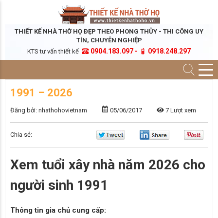
THIẾT KẾ NHÀ THỜ HỌ ĐẸP THEO PHONG THỦY - THI CÔNG UY
TÍN, CHUYÊN NGHIỆP
0904.183.097 -
0918.248.297
KTS tư vấn thiết kế
1991 – 2026
Đăng bởi: nhathohovietnam
05/06/2017
7 Lượt xem
Chia sẻ:
Xem tuổi xây nhà năm 2026 cho
người sinh 1991
Thông tin gia chủ cung cấp: