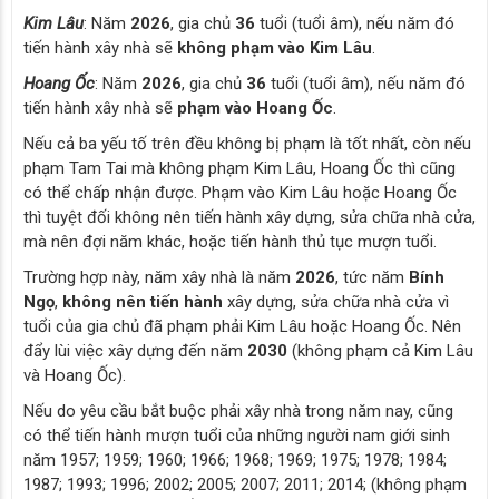
Kim Lâu
: Năm
2026
, gia chủ
36
tuổi (tuổi âm), nếu năm đó
tiến hành xây nhà sẽ
không phạm vào Kim Lâu
.
Hoang Ốc
: Năm
2026
, gia chủ
36
tuổi (tuổi âm), nếu năm đó
tiến hành xây nhà sẽ
phạm vào Hoang Ốc
.
Nếu cả ba yếu tố trên đều không bị phạm là tốt nhất, còn nếu
phạm Tam Tai mà không phạm Kim Lâu, Hoang Ốc thì cũng
có thể chấp nhận được. Phạm vào Kim Lâu hoặc Hoang Ốc
thì tuyệt đối không nên tiến hành xây dựng, sửa chữa nhà cửa,
mà nên đợi năm khác, hoặc tiến hành thủ tục mượn tuổi.
Trường hợp này, năm xây nhà là năm
2026
, tức năm
Bính
Ngọ
,
không nên tiến hành
xây dựng, sửa chữa nhà cửa vì
tuổi của gia chủ đã phạm phải Kim Lâu hoặc Hoang Ốc. Nên
đẩy lùi việc xây dựng đến năm
2030
(không phạm cả Kim Lâu
và Hoang Ốc).
Nếu do yêu cầu bắt buộc phải xây nhà trong năm nay, cũng
có thể tiến hành mượn tuổi của những người nam giới sinh
năm 1957; 1959; 1960; 1966; 1968; 1969; 1975; 1978; 1984;
1987; 1993; 1996; 2002; 2005; 2007; 2011; 2014; (không phạm