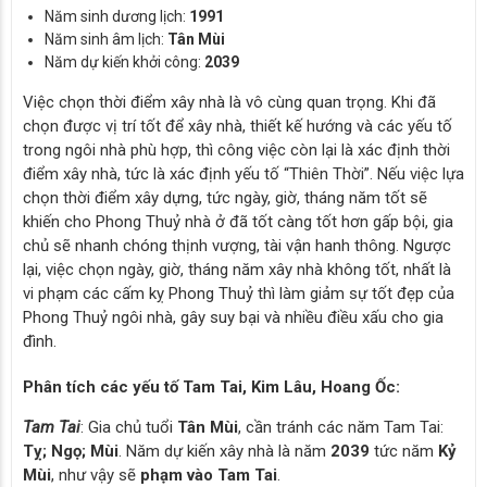
Năm sinh dương lịch:
1991
Năm sinh âm lịch:
Tân Mùi
Năm dự kiến khởi công:
2039
Việc chọn thời điểm xây nhà là vô cùng quan trọng. Khi đã
chọn được vị trí tốt để xây nhà, thiết kế hướng và các yếu tố
trong ngôi nhà phù hợp, thì công việc còn lại là xác định thời
điểm xây nhà, tức là xác định yếu tố “Thiên Thời”. Nếu việc lựa
chọn thời điểm xây dựng, tức ngày, giờ, tháng năm tốt sẽ
khiến cho Phong Thuỷ nhà ở đã tốt càng tốt hơn gấp bội, gia
chủ sẽ nhanh chóng thịnh vượng, tài vận hanh thông. Ngược
lại, việc chọn ngày, giờ, tháng năm xây nhà không tốt, nhất là
vi phạm các cấm kỵ Phong Thuỷ thì làm giảm sự tốt đẹp của
Phong Thuỷ ngôi nhà, gây suy bại và nhiều điều xấu cho gia
đình.
Phân tích các yếu tố Tam Tai, Kim Lâu, Hoang Ốc:
Tam Tai
: Gia chủ tuổi
Tân Mùi
, cần tránh các năm Tam Tai:
Tỵ; Ngọ; Mùi
. Năm dự kiến xây nhà là năm
2039
tức năm
Kỷ
Mùi
, như vậy sẽ
phạm vào Tam Tai
.