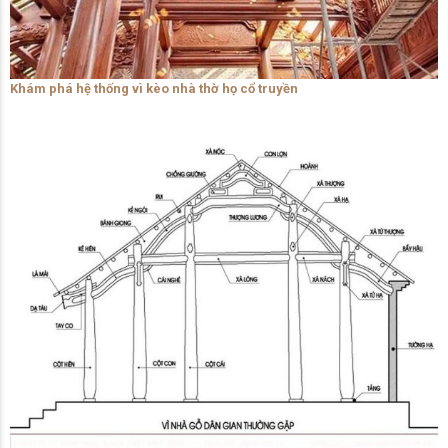
Khám phá hệ thống vì kèo nhà thờ họ cổ truyền