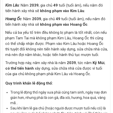
Kim Lâu
: Năm
2039
, gia chủ
49
tuổi (tuổi âm), nếu năm đó
tiến hành xây nhà sẽ
không phạm vào Kim Lâu
.
Hoang Ốc
: Năm
2039
, gia chủ
49
tuổi (tuổi âm), nếu năm đó
tiến hành xây nhà sẽ
không phạm vào Hoang Ốc
.
Nếu cả ba yếu tố trên đều không bị phạm là tốt nhất, còn nếu
phạm Tam Tai mà không phạm Kim Lâu, Hoang Ốc thì cũng
có thể chấp nhận được. Phạm vào Kim Lâu hoặc Hoang Ốc
thì tuyệt đối không nên tiến hành xây dựng, sửa chữa nhà cửa,
mà nên đợi năm khác, hoặc tiến hành thủ tục mượn tuổi.
Trường hợp này, năm xây nhà là năm
2039
, tức năm
Kỷ Mùi
,
có thể tiến hành
xây dựng, sửa chữa nhà cửa được vì tuổi
của gia chủ không phạm phải Kim Lâu và Hoang Ốc.
Quy trình khấn lễ động thổ:
Trong lễ động thổ ngày xưa phải cúng tam sinh, ngày nay đơn
giản hơn, nhưng phải là con gà, đĩa xôi, hương, hoa quả, vàng
mã…
Sau khi làm lễ gia chủ (hoặc người được mượn tuổi nếu có) là