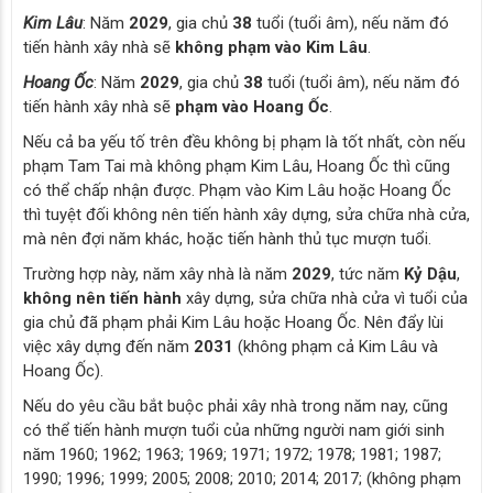
Kim Lâu
: Năm
2029
, gia chủ
38
tuổi (tuổi âm), nếu năm đó
tiến hành xây nhà sẽ
không phạm vào Kim Lâu
.
Hoang Ốc
: Năm
2029
, gia chủ
38
tuổi (tuổi âm), nếu năm đó
tiến hành xây nhà sẽ
phạm vào Hoang Ốc
.
Nếu cả ba yếu tố trên đều không bị phạm là tốt nhất, còn nếu
phạm Tam Tai mà không phạm Kim Lâu, Hoang Ốc thì cũng
có thể chấp nhận được. Phạm vào Kim Lâu hoặc Hoang Ốc
thì tuyệt đối không nên tiến hành xây dựng, sửa chữa nhà cửa,
mà nên đợi năm khác, hoặc tiến hành thủ tục mượn tuổi.
Trường hợp này, năm xây nhà là năm
2029
, tức năm
Kỷ Dậu
,
không nên tiến hành
xây dựng, sửa chữa nhà cửa vì tuổi của
gia chủ đã phạm phải Kim Lâu hoặc Hoang Ốc. Nên đẩy lùi
việc xây dựng đến năm
2031
(không phạm cả Kim Lâu và
Hoang Ốc).
Nếu do yêu cầu bắt buộc phải xây nhà trong năm nay, cũng
có thể tiến hành mượn tuổi của những người nam giới sinh
năm 1960; 1962; 1963; 1969; 1971; 1972; 1978; 1981; 1987;
1990; 1996; 1999; 2005; 2008; 2010; 2014; 2017; (không phạm