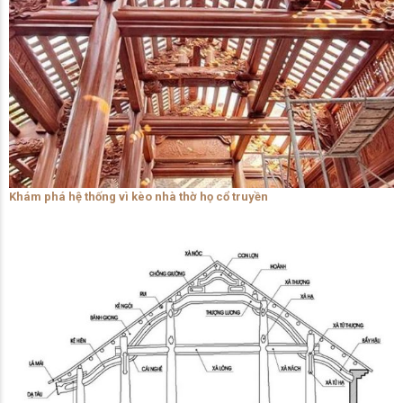
Khám phá hệ thống vì kèo nhà thờ họ cổ truyền