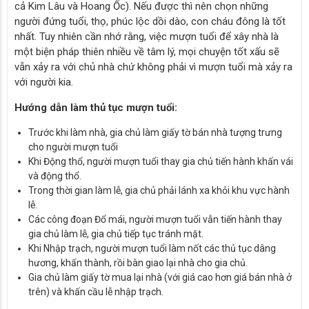
cả Kim Lâu và Hoang Ốc). Nếu được thì nên chọn những
người đứng tuổi, thọ, phúc lộc dồi dào, con cháu đông là tốt
nhất. Tuy nhiên cần nhớ rằng, việc mượn tuổi để xây nhà là
một biện pháp thiên nhiều về tâm lý, mọi chuyện tốt xấu sẽ
vẫn xảy ra với chủ nhà chứ không phải vì mượn tuổi mà xảy ra
với người kia.
Hướng dẫn làm thủ tục mượn tuổi:
Trước khi làm nhà, gia chủ làm giấy tờ bán nhà tượng trưng
cho người mượn tuổi
Khi Động thổ, người mượn tuổi thay gia chủ tiến hành khấn vái
và động thổ.
Trong thời gian làm lễ, gia chủ phải lánh xa khỏi khu vực hành
lễ.
Các công đoạn Đổ mái, người mượn tuổi vẫn tiến hành thay
gia chủ làm lễ, gia chủ tiếp tục tránh mặt.
Khi Nhập trạch, người mượn tuổi làm nốt các thủ tục dâng
hương, khấn thành, rồi bàn giao lại nhà cho gia chủ.
Gia chủ làm giấy tờ mua lại nhà (với giá cao hơn giá bán nhà ở
trên) và khấn cầu lễ nhập trạch.