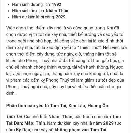
Năm sinh dương lịch:
1992
Năm sinh âm lịch:
Nhâm Thân
Năm dự kiến khởi công:
2029
Việc chọn thời điểm xây nhà là vô cùng quan trọng. Khi đã
chọn được vị trí tốt để xây nhà, thiết kế hướng và các yếu tố
trong ngôi nhà phù hợp, thì công việc còn lại là xác định thời
điểm xây nhà, tức là xác định yếu tố “Thiên Thời”. Nếu việc lựa
chọn thời điểm xây dựng, tức ngày, giờ, tháng năm tốt sẽ
khiến cho Phong Thuỷ nhà ở đã tốt càng tốt hơn gấp bội, gia
chủ sẽ nhanh chóng thịnh vượng, tài vận hanh thông. Ngược
lại, việc chọn ngày, giờ, tháng năm xây nhà không tốt, nhất là
vi phạm các cấm kỵ Phong Thuỷ thì làm giảm sự tốt đẹp của
Phong Thuỷ ngôi nhà, gây suy bại và nhiều điều xấu cho gia
đình.
Phân tích các yếu tố Tam Tai, Kim Lâu, Hoang Ốc:
Tam Tai
: Gia chủ tuổi
Nhâm Thân
, cần tránh các năm Tam
Tai:
Dần; Mão; Thìn
. Năm dự kiến xây nhà là năm
2029
tức
năm
Kỷ Dậu
, như vậy sẽ
không phạm vào Tam Tai
.