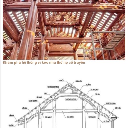
Khám phá hệ thống vì kèo nhà thờ họ cổ truyền