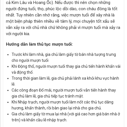
cả Kim Lâu và Hoang Ốc). Nếu được thì nên chọn những
người đứng tuổi, thọ, phúc lộc dồi dào, con cháu đông là tốt
nhất. Tuy nhiên cần nhớ rằng, việc mượn tuổi để xây nhà là
một biện pháp thiên nhiều về tâm lý, mọi chuyện tốt xấu sẽ
vẫn xảy ra với chủ nhà chứ không phải vì mượn tuổi mà xảy ra
với người kia.
Hướng dẫn làm thủ tục mượn tuổi:
Trước khi làm nhà, gia chủ làm giấy tờ bán nhà tượng trưng
cho người mượn tuổi
Khi Động thổ, người mượn tuổi thay gia chủ tiến hành khấn vái
và động thổ.
Trong thời gian làm lễ, gia chủ phải lánh xa khỏi khu vực hành
lễ.
Các công đoạn Đổ mái, người mượn tuổi vẫn tiến hành thay
gia chủ làm lễ, gia chủ tiếp tục tránh mặt.
Khi Nhập trạch, người mượn tuổi làm nốt các thủ tục dâng
hương, khấn thành, rồi bàn giao lại nhà cho gia chủ.
Gia chủ làm giấy tờ mua lại nhà (với giá cao hơn giá bán nhà ở
trên) và khấn cầu lễ nhập trạch.