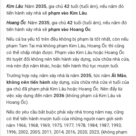
Kim Lâu
: Năm
2035
, gia chủ
42
tuổi (tuổi âm), nếu năm đó
tiến hành xây nhà sẽ
phạm vào Kim Lâu
.
Hoang Ốc
: Năm
2035
, gia chủ
42
tuổi (tuổi âm), nếu năm đó
tiến hành xây nhà sẽ
phạm vào Hoang Ốc
.
Nếu cả ba yếu tố trên đều không bị phạm là tốt nhất, còn nếu
phạm Tam Tai mà không phạm Kim Lâu, Hoang Ốc thì cũng
có thể chấp nhận được. Phạm vào Kim Lâu hoặc Hoang Ốc
thì tuyệt đối không nên tiến hành xây dựng, sửa chữa nhà cửa,
mà nên đợi năm khác, hoặc tiến hành thủ tục mượn tuổi.
Trường hợp này, năm xây nhà là năm
2035
, tức năm
Ất Mão
,
không nên tiến hành
xây dựng, sửa chữa nhà cửa vì tuổi của
gia chủ đã phạm phải Kim Lâu hoặc Hoang Ốc. Nên đẩy lùi
việc xây dựng đến năm
2036
(không phạm cả Kim Lâu và
Hoang Ốc).
Nếu do yêu cầu bắt buộc phải xây nhà trong năm nay, cũng
có thể tiến hành mượn tuổi của những người nam giới sinh
năm 1966; 1968; 1969; 1975; 1977; 1978; 1984; 1987; 1993;
1996; 2002; 2005; 2011; 2014; 2016; 2020; 2023; (không phạm