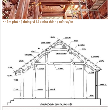
Khám phá hệ thống vì kèo nhà thờ họ cổ truyền