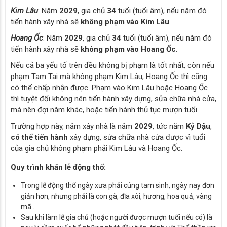
Kim Lâu
: Năm
2029
, gia chủ
34
tuổi (tuổi âm), nếu năm đó
tiến hành xây nhà sẽ
không phạm vào Kim Lâu
.
Hoang Ốc
: Năm
2029
, gia chủ
34
tuổi (tuổi âm), nếu năm đó
tiến hành xây nhà sẽ
không phạm vào Hoang Ốc
.
Nếu cả ba yếu tố trên đều không bị phạm là tốt nhất, còn nếu
phạm Tam Tai mà không phạm Kim Lâu, Hoang Ốc thì cũng
có thể chấp nhận được. Phạm vào Kim Lâu hoặc Hoang Ốc
thì tuyệt đối không nên tiến hành xây dựng, sửa chữa nhà cửa,
mà nên đợi năm khác, hoặc tiến hành thủ tục mượn tuổi.
Trường hợp này, năm xây nhà là năm
2029
, tức năm
Kỷ Dậu
,
có thể tiến hành
xây dựng, sửa chữa nhà cửa được vì tuổi
của gia chủ không phạm phải Kim Lâu và Hoang Ốc.
Quy trình khấn lễ động thổ:
Trong lễ động thổ ngày xưa phải cúng tam sinh, ngày nay đơn
giản hơn, nhưng phải là con gà, đĩa xôi, hương, hoa quả, vàng
mã…
Sau khi làm lễ gia chủ (hoặc người được mượn tuổi nếu có) là