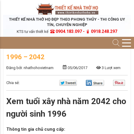
THIẾT KẾ NHÀ THỜ HỌ ĐẸP THEO PHONG THỦY - THI CÔNG UY
TÍN, CHUYÊN NGHIỆP
0904.183.097 -
0918.248.297
KTS tư vấn thiết kế
1996 – 2042
Đăng bởi: nhathohovietnam
05/06/2017
3 Lượt xem
Chia sẻ:
Xem tuổi xây nhà năm 2042 cho
người sinh 1996
Thông tin gia chủ cung cấp: