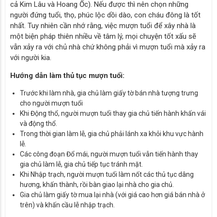
cả Kim Lâu và Hoang Ốc). Nếu được thì nên chọn những
người đứng tuổi, thọ, phúc lộc dồi dào, con cháu đông là tốt
nhất. Tuy nhiên cần nhớ rằng, việc mượn tuổi để xây nhà là
một biện pháp thiên nhiều về tâm lý, mọi chuyện tốt xấu sẽ
vẫn xảy ra với chủ nhà chứ không phải vì mượn tuổi mà xảy ra
với người kia.
Hướng dẫn làm thủ tục mượn tuổi:
Trước khi làm nhà, gia chủ làm giấy tờ bán nhà tượng trưng
cho người mượn tuổi
Khi Động thổ, người mượn tuổi thay gia chủ tiến hành khấn vái
và động thổ.
Trong thời gian làm lễ, gia chủ phải lánh xa khỏi khu vực hành
lễ.
Các công đoạn Đổ mái, người mượn tuổi vẫn tiến hành thay
gia chủ làm lễ, gia chủ tiếp tục tránh mặt.
Khi Nhập trạch, người mượn tuổi làm nốt các thủ tục dâng
hương, khấn thành, rồi bàn giao lại nhà cho gia chủ.
Gia chủ làm giấy tờ mua lại nhà (với giá cao hơn giá bán nhà ở
trên) và khấn cầu lễ nhập trạch.