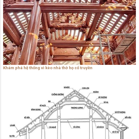
Khám phá hệ thống vì kèo nhà thờ họ cổ truyền