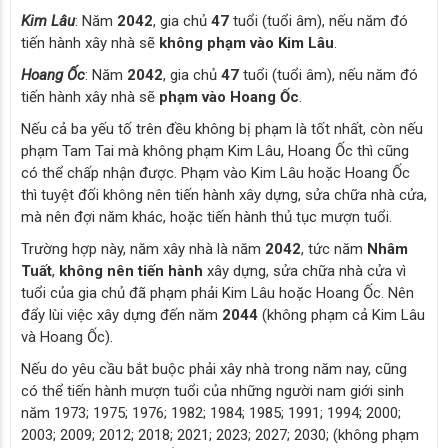
Kim Lâu
: Năm
2042
, gia chủ
47
tuổi (tuổi âm), nếu năm đó
tiến hành xây nhà sẽ
không phạm vào Kim Lâu
.
Hoang Ốc
: Năm
2042
, gia chủ
47
tuổi (tuổi âm), nếu năm đó
tiến hành xây nhà sẽ
phạm vào Hoang Ốc
.
Nếu cả ba yếu tố trên đều không bị phạm là tốt nhất, còn nếu
phạm Tam Tai mà không phạm Kim Lâu, Hoang Ốc thì cũng
có thể chấp nhận được. Phạm vào Kim Lâu hoặc Hoang Ốc
thì tuyệt đối không nên tiến hành xây dựng, sửa chữa nhà cửa,
mà nên đợi năm khác, hoặc tiến hành thủ tục mượn tuổi.
Trường hợp này, năm xây nhà là năm
2042
, tức năm
Nhâm
Tuất
,
không nên tiến hành
xây dựng, sửa chữa nhà cửa vì
tuổi của gia chủ đã phạm phải Kim Lâu hoặc Hoang Ốc. Nên
đẩy lùi việc xây dựng đến năm
2044
(không phạm cả Kim Lâu
và Hoang Ốc).
Nếu do yêu cầu bắt buộc phải xây nhà trong năm nay, cũng
có thể tiến hành mượn tuổi của những người nam giới sinh
năm 1973; 1975; 1976; 1982; 1984; 1985; 1991; 1994; 2000;
2003; 2009; 2012; 2018; 2021; 2023; 2027; 2030; (không phạm