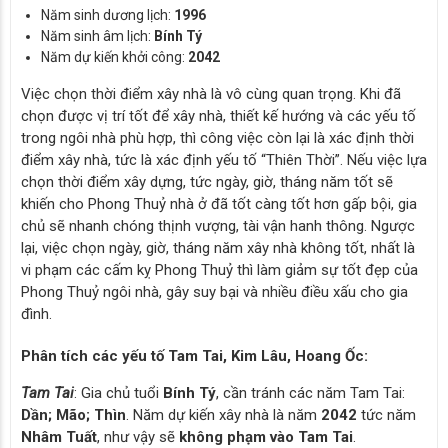
Năm sinh dương lịch:
1996
Năm sinh âm lịch:
Bính Tý
Năm dự kiến khởi công:
2042
Việc chọn thời điểm xây nhà là vô cùng quan trọng. Khi đã
chọn được vị trí tốt để xây nhà, thiết kế hướng và các yếu tố
trong ngôi nhà phù hợp, thì công việc còn lại là xác định thời
điểm xây nhà, tức là xác định yếu tố “Thiên Thời”. Nếu việc lựa
chọn thời điểm xây dựng, tức ngày, giờ, tháng năm tốt sẽ
khiến cho Phong Thuỷ nhà ở đã tốt càng tốt hơn gấp bội, gia
chủ sẽ nhanh chóng thịnh vượng, tài vận hanh thông. Ngược
lại, việc chọn ngày, giờ, tháng năm xây nhà không tốt, nhất là
vi phạm các cấm kỵ Phong Thuỷ thì làm giảm sự tốt đẹp của
Phong Thuỷ ngôi nhà, gây suy bại và nhiều điều xấu cho gia
đình.
Phân tích các yếu tố Tam Tai, Kim Lâu, Hoang Ốc:
Tam Tai
: Gia chủ tuổi
Bính Tý
, cần tránh các năm Tam Tai:
Dần; Mão; Thìn
. Năm dự kiến xây nhà là năm
2042
tức năm
Nhâm Tuất
, như vậy sẽ
không phạm vào Tam Tai
.