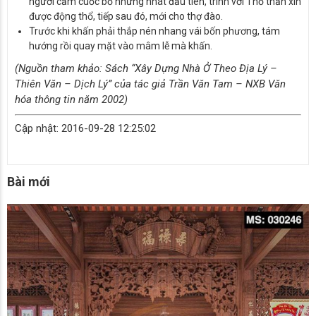
người cầm cuốc bổ những nhát đầu tiên, trình với Thổ thần xin
được động thổ, tiếp sau đó, mới cho thợ đào.
Trước khi khấn phải thắp nén nhang vái bốn phương, tám
hướng rồi quay mặt vào mâm lễ mà khấn.
(Nguồn tham khảo: Sách “Xây Dựng Nhà Ở Theo Địa Lý –
Thiên Văn – Dịch Lý” của tác giả Trần Văn Tam – NXB Văn
hóa thông tin năm 2002)
Cập nhật: 2016-09-28 12:25:02
Bài mới