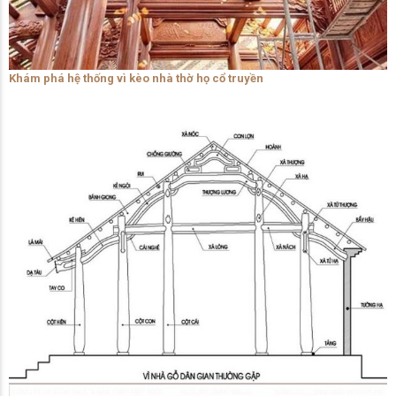
Khám phá hệ thống vì kèo nhà thờ họ cổ truyền