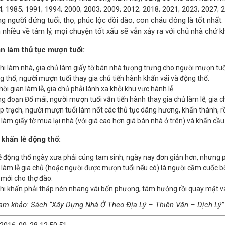
; 1985; 1991; 1994; 2000; 2003; 2009; 2012; 2018; 2021; 2023; 2027
 người đứng tuổi, thọ, phúc lộc dồi dào, con cháu đông là tốt nhất.
 nhiều về tâm lý, mọi chuyện tốt xấu sẽ vẫn xảy ra với chủ nhà chứ k
 làm thủ tục mượn tuổi:
hi làm nhà, gia chủ làm giấy tờ bán nhà tượng trưng cho người mượn tuổ
g thổ, người mượn tuổi thay gia chủ tiến hành khấn vái và động thổ.
hời gian làm lễ, gia chủ phải lánh xa khỏi khu vực hành lễ.
g đoạn Đổ mái, người mượn tuổi vẫn tiến hành thay gia chủ làm lễ, gia ch
p trạch, người mượn tuổi làm nốt các thủ tục dâng hương, khấn thành, rồi
 làm giấy tờ mua lại nhà (với giá cao hơn giá bán nhà ở trên) và khấn cầu 
 khấn lễ động thổ:
ễ động thổ ngày xưa phải cúng tam sinh, ngày nay đơn giản hơn, nhưng p
 làm lễ gia chủ (hoặc người được mượn tuổi nếu có) là người cầm cuốc bổ 
 mới cho thợ đào.
hi khấn phải thắp nén nhang vái bốn phương, tám hướng rồi quay mặt 
am khảo: Sách “Xây Dựng Nhà Ở Theo Địa Lý – Thiên Văn – Dịch Lý”