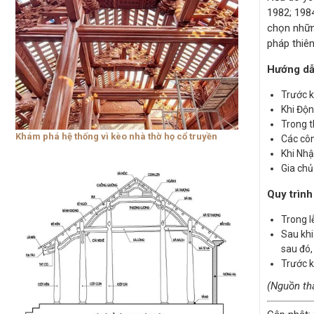
1982; 1984
chọn những
pháp thiên
Hướng dẫn
Trước k
Khi Độn
Trong t
Khám phá hệ thống vì kèo nhà thờ họ cổ truyền
Các côn
Khi Nhậ
Gia chủ
Quy trình
Trong l
Sau khi
sau đó,
Trước k
(Nguồn th