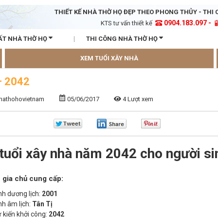
THIẾT KẾ NHÀ THỜ HỌ ĐẸP THEO PHONG THỦY - THI 
0904.183.097 -
KTS tư vấn thiết kế
ẤT NHÀ THỜ HỌ
THI CÔNG NHÀ THỜ HỌ
XEM TUỔI XÂY NHÀ
– 2042
nhathohovietnam
05/06/2017
4 Lượt xem
tuổi xây nhà năm 2042 cho người si
 gia chủ cung cấp:
h dương lịch:
2001
h âm lịch:
Tân Tị
kiến khởi công:
2042