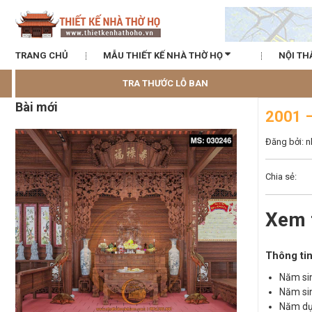
TRANG CHỦ
MẪU THIẾT KẾ NHÀ THỜ HỌ
NỘI TH
TRA THƯỚC LỖ BAN
Bài mới
2001 
Đăng bởi: 
Chia sẻ:
Xem 
Thông tin
Năm sin
Năm sin
Năm dự 