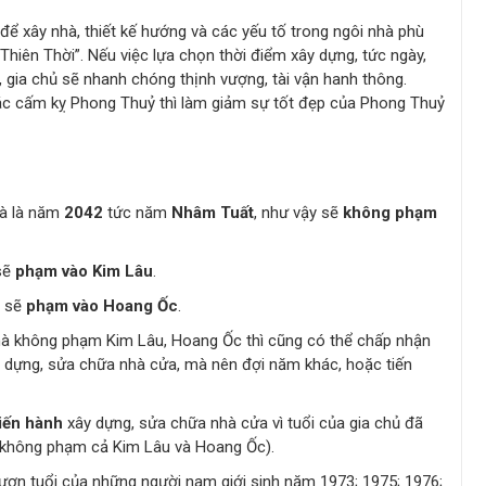
 để xây nhà, thiết kế hướng và các yếu tố trong ngôi nhà phù
 “Thiên Thời”. Nếu việc lựa chọn thời điểm xây dựng, tức ngày,
 gia chủ sẽ nhanh chóng thịnh vượng, tài vận hanh thông.
 các cấm kỵ Phong Thuỷ thì làm giảm sự tốt đẹp của Phong Thuỷ
hà là năm
2042
tức năm
Nhâm Tuất
, như vậy sẽ
không phạm
sẽ
phạm vào Kim Lâu
.
à sẽ
phạm vào Hoang Ốc
.
mà không phạm Kim Lâu, Hoang Ốc thì cũng có thể chấp nhận
 dựng, sửa chữa nhà cửa, mà nên đợi năm khác, hoặc tiến
iến hành
xây dựng, sửa chữa nhà cửa vì tuổi của gia chủ đã
không phạm cả Kim Lâu và Hoang Ốc).
ượn tuổi của những người nam giới sinh năm 1973; 1975; 1976;