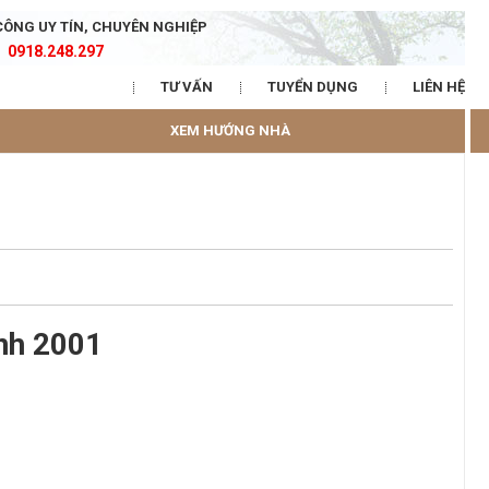
CÔNG UY TÍN, CHUYÊN NGHIỆP
0918.248.297
TƯ VẤN
TUYỂN DỤNG
LIÊN HỆ
XEM HƯỚNG NHÀ
nh 2001