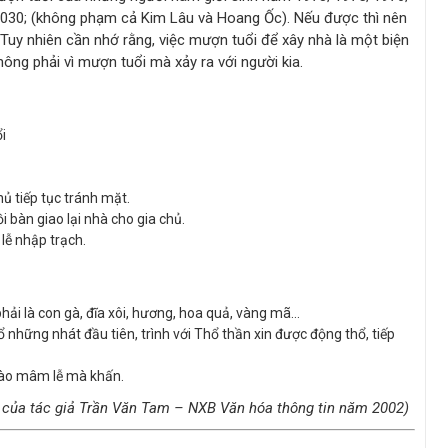
; 2030; (không phạm cả Kim Lâu và Hoang Ốc). Nếu được thì nên
 Tuy nhiên cần nhớ rằng, việc mượn tuổi để xây nhà là một biện
hông phải vì mượn tuổi mà xảy ra với người kia.
i
ủ tiếp tục tránh mặt.
 bàn giao lại nhà cho gia chủ.
lễ nhập trạch.
hải là con gà, đĩa xôi, hương, hoa quả, vàng mã…
những nhát đầu tiên, trình với Thổ thần xin được động thổ, tiếp
vào mâm lễ mà khấn.
 của tác giả Trần Văn Tam – NXB Văn hóa thông tin năm 2002)