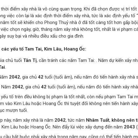
thời điểm xây nhà là vô cùng quan trọng. Khi đã chọn được vị trí tốt
ông việc còn lại là xác định thời điểm xây nhà, tức là xác định yếu tố
 năm tốt sẽ khiến cho Phong Thuỷ nhà ở đã tốt càng tốt hơn gấp bội,
, việc chọn ngày, giờ, tháng năm xây nhà không tốt, nhất là vi phạm
gây suy bại và nhiều điều xấu cho gia đình.
 các yếu tố Tam Tai, Kim Lâu, Hoang Ốc:
Gia chủ tuổi
Tân Tị
, cần tránh các năm Tam Tai:
. Năm dự kiến xây n
Tai
.
 Năm
2042
, gia chủ
42
tuổi (tuổi âm), nếu năm đó tiến hành xây nhà 
: Năm
2042
, gia chủ
42
tuổi (tuổi âm), nếu năm đó tiến hành xây nh
 yếu tố trên đều không bị phạm là tốt nhất, còn nếu phạm Tam Tai 
m vào Kim Lâu hoặc Hoang Ốc thì tuyệt đối không nên tiến hành xây
tục mượn tuổi.
p này, năm xây nhà là năm
2042
, tức năm
Nhâm Tuất
,
không nên t
 Kim Lâu hoặc Hoang Ốc. Nên đẩy lùi việc xây dựng đến năm
2043
(
u cầu bắt buộc phải xây nhà trong năm nay, cũng có thể tiến hành m