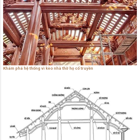
Khám phá hệ thống vì kèo nhà thờ họ cổ truyền