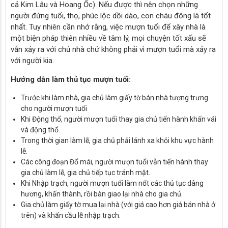
cả Kim Lâu và Hoang Ốc). Nếu được thì nên chọn những
người đứng tuổi, thọ, phúc lộc dồi dào, con cháu đông là tốt
nhất. Tuy nhiên cần nhớ rằng, việc mượn tuổi để xây nhà là
một biện pháp thiên nhiều về tâm lý, mọi chuyện tốt xấu sẽ
vẫn xảy ra với chủ nhà chứ không phải vì mượn tuổi mà xảy ra
với người kia.
Hướng dẫn làm thủ tục mượn tuổi:
Trước khi làm nhà, gia chủ làm giấy tờ bán nhà tượng trưng
cho người mượn tuổi
Khi Động thổ, người mượn tuổi thay gia chủ tiến hành khấn vái
và động thổ.
Trong thời gian làm lễ, gia chủ phải lánh xa khỏi khu vực hành
lễ.
Các công đoạn Đổ mái, người mượn tuổi vẫn tiến hành thay
gia chủ làm lễ, gia chủ tiếp tục tránh mặt.
Khi Nhập trạch, người mượn tuổi làm nốt các thủ tục dâng
hương, khấn thành, rồi bàn giao lại nhà cho gia chủ.
Gia chủ làm giấy tờ mua lại nhà (với giá cao hơn giá bán nhà ở
trên) và khấn cầu lễ nhập trạch.