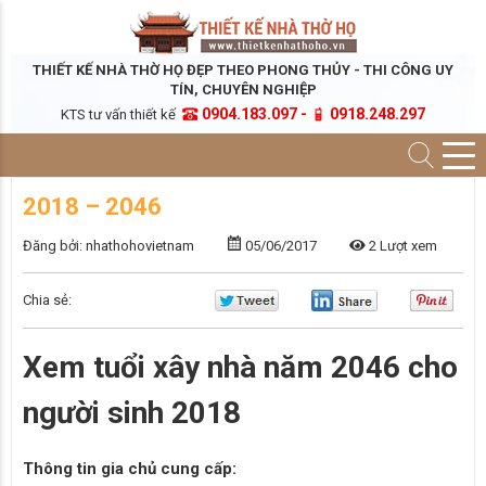
THIẾT KẾ NHÀ THỜ HỌ ĐẸP THEO PHONG THỦY - THI CÔNG UY
TÍN, CHUYÊN NGHIỆP
0904.183.097 -
0918.248.297
KTS tư vấn thiết kế
2018 – 2046
Đăng bởi: nhathohovietnam
05/06/2017
2 Lượt xem
Chia sẻ:
Xem tuổi xây nhà năm 2046 cho
người sinh 2018
Thông tin gia chủ cung cấp: