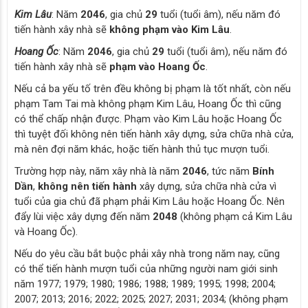
Kim Lâu
: Năm
2046
, gia chủ
29
tuổi (tuổi âm), nếu năm đó
tiến hành xây nhà sẽ
không phạm vào Kim Lâu
.
Hoang Ốc
: Năm
2046
, gia chủ
29
tuổi (tuổi âm), nếu năm đó
tiến hành xây nhà sẽ
phạm vào Hoang Ốc
.
Nếu cả ba yếu tố trên đều không bị phạm là tốt nhất, còn nếu
phạm Tam Tai mà không phạm Kim Lâu, Hoang Ốc thì cũng
có thể chấp nhận được. Phạm vào Kim Lâu hoặc Hoang Ốc
thì tuyệt đối không nên tiến hành xây dựng, sửa chữa nhà cửa,
mà nên đợi năm khác, hoặc tiến hành thủ tục mượn tuổi.
Trường hợp này, năm xây nhà là năm
2046
, tức năm
Bính
Dần
,
không nên tiến hành
xây dựng, sửa chữa nhà cửa vì
tuổi của gia chủ đã phạm phải Kim Lâu hoặc Hoang Ốc. Nên
đẩy lùi việc xây dựng đến năm
2048
(không phạm cả Kim Lâu
và Hoang Ốc).
Nếu do yêu cầu bắt buộc phải xây nhà trong năm nay, cũng
có thể tiến hành mượn tuổi của những người nam giới sinh
năm 1977; 1979; 1980; 1986; 1988; 1989; 1995; 1998; 2004;
2007; 2013; 2016; 2022; 2025; 2027; 2031; 2034; (không phạm