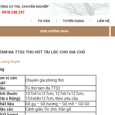
CÔNG UY TÍN, CHUYÊN NGHIỆP
0918.248.297
TƯ VẤN
TUYỂN DỤNG
LIÊN HỆ
XEM HƯỚNG NHÀ
TAM ĐA TT02 THU HÚT TÀI LỘC CHO GIA CHỦ
 Lương Huyền
00
₫
ơn vị sản
Chuyên gia phòng thờ
uất
ẫu
Tủ thờ tam đa TT02
ích thước
107x61x127cm, 127x61x127cm,
Dài x Rộng)
153x68x127cm, theo yêu cầu
hất liệu
Gỗ gụ – Gỗ hương – Gỗ mít – Gỗ Gõ
àu sắc
Cánh gián, Óc chó, trần gỗ
hất lượng