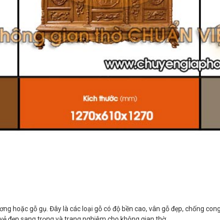
ng hoặc gỗ gụ. Đây là các loại gỗ có độ bền cao, vân gỗ đẹp, chống con
i vẻ đẹp sang trọng và trang nghiêm cho không gian thờ.