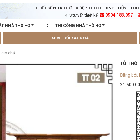
THIẾT KẾ NHÀ THỜ HỌ ĐẸP THEO PHONG THỦY - THI 
0904.183.097 -
KTS tư vấn thiết kế
ẤT NHÀ THỜ HỌ
THI CÔNG NHÀ THỜ HỌ
XEM TUỔI XÂY NHÀ
 gia chủ
TỦ THỜ 
Đăng bởi:
21.600.0
Đ
x
M
K
(
C
M
C