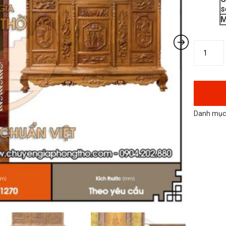
s
M
Danh mục