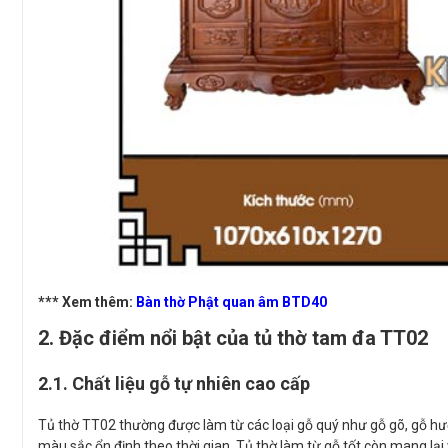
*** Xem thêm:
Bàn thờ Phật quan âm BTD40
2. Đặc điểm nổi bật của tủ thờ tam đa TT02
2.1. Chất liệu gỗ tự nhiên cao cấp
Tủ thờ TT02 thường được làm từ các loại gỗ quý như gỗ gõ, gỗ hươ
màu sắc ổn định theo thời gian. Tủ thờ làm từ gỗ tốt còn mang lạ