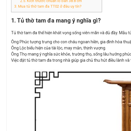
2.5. Kích thước chuẩn lỗ ban 38.8 cm
3. Mua tủ thờ tam đa TT02 ở đâu uy tín?
1. Tủ thờ tam đa mang ý nghĩa gì?
Tủ thờ tam đa thể hiện khát vọng sống viên mãn và đủ đầy. Mẫu tủ
Ông Phúc tượng trưng cho con cháu ngoan hiền, gia đình hòa thuậ
Ông Lộc biểu hiện của tài lộc, may mắn, thịnh vượng.
Ông Thọ mang ý nghĩa sức khỏe, trường thọ, sống lâu hưởng phúc
Việc đặt tủ thờ tam đa trong nhà giúp gia chủ thu hút điều lành và t