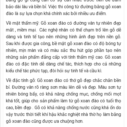
bảo dài lâu và bền bỉ. Việc thi công từ đường bằng gỗ xoan
đào là sự lựa chọn khá chính xác bởi nhiều ưu điểm.
Về mặt thẩm mỹ: Gỗ xoan đào có đường vân tự nhiên đẹp
mắt , mềm mại. Các nghệ nhân có thể chạm trổ lên gỗ dễ
dàng và tinh tế tạo nên những hình ảnh đẹp trên nền gỗ.
Sau khi được gia công, bề mặt gỗ xoan đào có độ bóng tự
nhiên, mịn màn và có màu sắc thu hút góp phần tạo nên
những sản phẩm đẳng cấp với tính thẩm mỹ cao. Gỗ xoan
đào có đặc tính dễ dàng chế tác, thích hợp cho cả những
kiểu chế tác phức tạp, đòi hỏi sự tinh tế và cầu kì.
Về đặc tính gỗ: Gỗ xoan đào có thớ gỗ đẹp chắc chắn bền
bỉ. Đường vân rõ ràng sơn màu lên dễ và đẹp. Màu sơn tự
nhiên bóng bẩy, có khả năng chống mục, chống mối mọt
khá tốt, giúp cho sản phẩm làm từ gỗ xoan đào có tuổi thọ
cao, bền đẹp . Gỗ có khả năng chống nước cũng khá ổn do
vậy trước thời tiết khí hậu khắc nghiệt nhà thờ họ làm bằng
gỗ xoan đào cũng được ưa chuộng hơn.