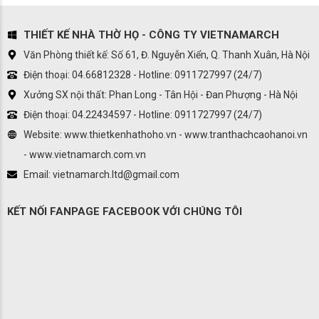
THIẾT KẾ NHÀ THỜ HỌ - CÔNG TY VIETNAMARCH
Văn Phòng thiết kế: Số 61, Đ. Nguyễn Xiển, Q. Thanh Xuân, Hà Nội
Điện thoại: 04.66812328 - Hotline: 0911727997 (24/7)
Xưởng SX nội thất: Phan Long - Tân Hội - Đan Phượng - Hà Nội
Điện thoại: 04.22434597 - Hotline: 0911727997 (24/7)
Website: www.thietkenhathoho.vn - www.tranthachcaohanoi.vn
- www.vietnamarch.com.vn
Email: vietnamarch.ltd@gmail.com
KẾT NỐI FANPAGE FACEBOOK VỚI CHÚNG TÔI