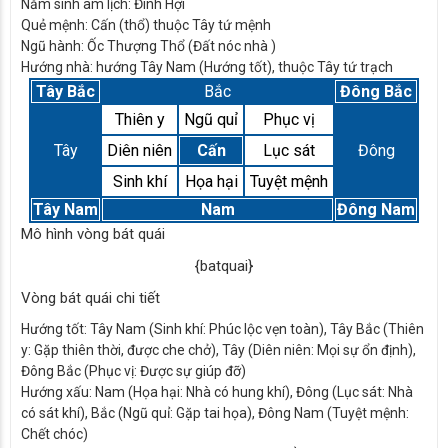
Năm sinh âm lịch:
Đinh Hợi
Quẻ mệnh:
Cấn (thổ) thuộc Tây tứ mệnh
Ngũ hành:
Ốc Thượng Thổ (Đất nóc nhà )
Hướng nhà:
hướng Tây Nam (Hướng tốt), thuộc Tây tứ trạch
Tây Bắc
Bắc
Đông Bắc
Thiên y
Ngũ quỉ
Phục vị
Tây
Diên niên
Cấn
Lục sát
Đông
Sinh khí
Họa hại
Tuyệt mệnh
Tây Nam
Nam
Đông Nam
Mô hình vòng bát quái
{batquai}
Vòng bát quái chi tiết
Hướng tốt:
Tây Nam (Sinh khí: Phúc lộc vẹn toàn), Tây Bắc (Thiên
y: Gặp thiên thời, được che chở), Tây (Diên niên: Mọi sự ổn định),
Đông Bắc (Phục vị: Được sự giúp đỡ)
Hướng xấu:
Nam (Họa hại: Nhà có hung khí), Đông (Lục sát: Nhà
có sát khí), Bắc (Ngũ quỉ: Gặp tai họa), Đông Nam (Tuyệt mệnh:
Chết chóc)