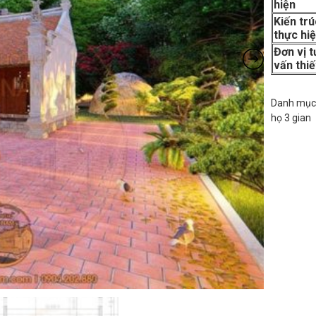
hiện
Kiến tr
thực hi
Đơn vị t
vấn thiế
Danh mục
họ 3 gian