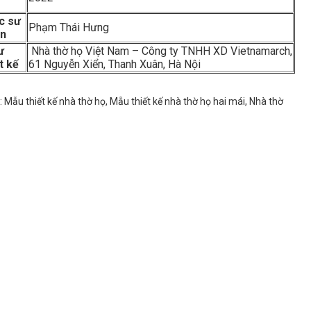
úc sư
Phạm Thái Hưng
ện
ư
Nhà thờ họ Việt Nam – Công ty TNHH XD Vietnamarch,
t kế
61 Nguyễn Xiển, Thanh Xuân, Hà Nội
:
Mẫu thiết kế nhà thờ họ
,
Mẫu thiết kế nhà thờ họ hai mái
,
Nhà thờ