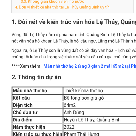
3.3. Không gian khuôn viên, hồ nước
4. Đơn vị thiết kế nhà thờ tại Lệ Thủy Quảng Bình uy tín
1. Đôi nét về kiến trúc văn hóa Lệ Thủy, Quản
Vùng đất Lệ Thủy nằm ở phía nam tỉnh Quảng Bình. Lệ Thủy là huyệ
nét văn hóa hò khoan Lệ Thủy, lễ hội cầu ngư, Lăng mộ Lễ Thàn
Ngoài ra, ở Lệ Thủy còn là vùng đất có bề dày văn hóa – lịch sử với 
chúng tôi luôn chú trọng việc bám sát yêu cầu của gia chủ cùng v
****Xem thêm:
Mẫu nhà thờ họ 2 tầng 3 gian 2 mái 65m2 tại P
2. Thông tin dự án
Mẫu nhà thờ họ
Thiết kế nhà thờ họ
Kết cấu
Bê tông sơn giả gỗ
Diện tích
64m2
Chủ đầu tư
Anh Dũng
Địa điểm
Huyện Lệ Thủy, Quảng Bình
Năm thực hiện
2022
Kiến trúc sư thực hiện
Phạm Thái Hưng