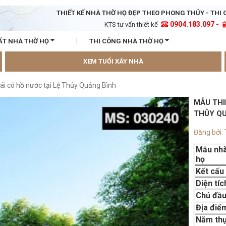
THIẾT KẾ NHÀ THỜ HỌ ĐẸP THEO PHONG THỦY - THI 
0904.183.097 -
KTS tư vấn thiết kế
ẤT NHÀ THỜ HỌ
THI CÔNG NHÀ THỜ HỌ
XEM TUỔI XÂY NHÀ
mái có hồ nước tại Lệ Thủy Quảng Bình
MẪU THI
THỦY Q
Đăng bởi:
Mẫu nhà
họ
Kết cấu
Diện tíc
Chủ đầu
Địa điể
Năm th