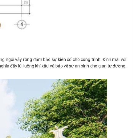
g ngói vảy rồng đảm bảo sự kiên cố cho công trình. Đỉnh mái với
hĩa đẩy lùi luồng khí xấu và bảo vệ sự an bình cho gian từ đường.