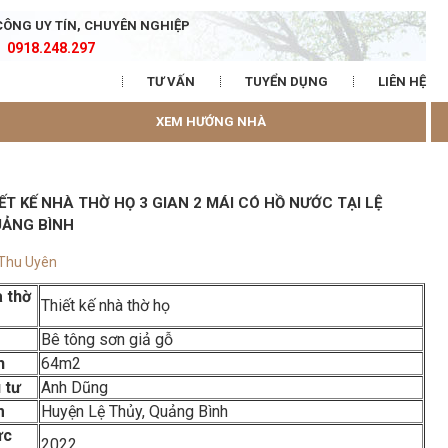
CÔNG UY TÍN, CHUYÊN NGHIỆP
0918.248.297
TƯ VẤN
TUYỂN DỤNG
LIÊN HỆ
XEM HƯỚNG NHÀ
ẾT KẾ NHÀ THỜ HỌ 3 GIAN 2 MÁI CÓ HỒ NƯỚC TẠI LỆ
UẢNG BÌNH
 Thu Uyên
 thờ
Thiết kế nhà thờ họ
Bê tông sơn giả gỗ
h
64m2
 tư
Anh Dũng
m
Huyện Lệ Thủy, Quảng Bình
ực
2022