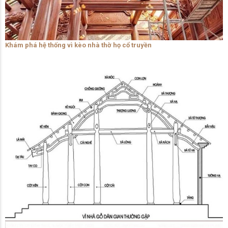
Khám phá hệ thống vì kèo nhà thờ họ cổ truyền