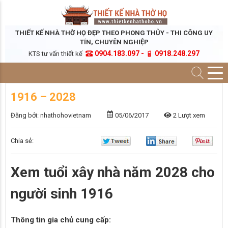
THIẾT KẾ NHÀ THỜ HỌ ĐẸP THEO PHONG THỦY - THI CÔNG UY
TÍN, CHUYÊN NGHIỆP
0904.183.097 -
0918.248.297
KTS tư vấn thiết kế
1916 – 2028
Đăng bởi: nhathohovietnam
05/06/2017
2 Lượt xem
Chia sẻ:
Xem tuổi xây nhà năm 2028 cho
người sinh 1916
Thông tin gia chủ cung cấp: