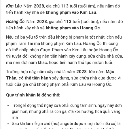
Kim Lâu
: Năm
2028
, gia chủ
113
tuổi (tuổi âm), nếu năm đó
tiến hành xây nhà sẽ
không phạm vào Kim Lâu
.
Hoang Ốc
: Năm
2028
, gia chủ
113
tuổi (tuổi âm), nếu năm đó
tiến hành xây nhà sẽ
không phạm vào Hoang Ốc
.
Nếu cả ba yếu tố trên đều không bị phạm là tốt nhất, còn nếu
phạm Tam Tai mà không phạm Kim Lâu, Hoang Ốc thì cũng
có thể chấp nhận được. Phạm vào Kim Lâu hoặc Hoang Ốc
thì tuyệt đối không nên tiến hành xây dựng, sửa chữa nhà cửa,
mà nên đợi năm khác, hoặc tiến hành thủ tục mượn tuổi.
Trường hợp này, năm xây nhà là năm
2028
, tức năm
Mậu
Thân
,
có thể tiến hành
xây dựng, sửa chữa nhà cửa được vì
tuổi của gia chủ không phạm phải Kim Lâu và Hoang Ốc.
Quy trình khấn lễ động thổ:
Trong lễ động thổ ngày xưa phải cúng tam sinh, ngày nay đơn
giản hơn, nhưng phải là con gà, đĩa xôi, hương, hoa quả, vàng
mã…
Sau khi làm lễ gia chủ (hoặc người được mượn tuổi nếu có) là