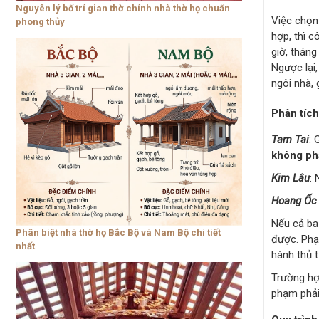
Nguyên lý bố trí gian thờ chính nhà thờ họ chuẩn
Việc chọn 
phong thủy
hợp, thì c
giờ, tháng
Ngược lại
ngôi nhà, 
Phân tích
Tam Tai
: 
không ph
Kim Lâu
:
Hoang Ốc
Nếu cả ba
Phân biệt nhà thờ họ Bắc Bộ và Nam Bộ chi tiết
được. Phạ
nhất
hành thủ 
Trường hợ
phạm phải