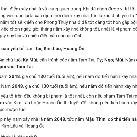
thời điểm xây nhà là vô cùng quan trọng. Khi đã chọn được vị trí tốt
ông việc còn lại là xác định thời điểm xây nhà, tức là xác định yếu tố
 năm tốt sẽ khiến cho Phong Thuỷ nhà ở đã tốt càng tốt hơn gấp bội,
, việc chọn ngày, giờ, tháng năm xây nhà không tốt, nhất là vi phạm
gây suy bại và nhiều điều xấu cho gia đình.
 các yếu tố Tam Tai, Kim Lâu, Hoang Ốc:
Gia chủ tuổi
Kỷ Mùi
, cần tránh các năm Tam Tai:
Tỵ; Ngọ; Mùi
. Năm 
ạm vào Tam Tai
.
 Năm
2048
, gia chủ
130
tuổi (tuổi âm), nếu năm đó tiến hành xây nh
: Năm
2048
, gia chủ
130
tuổi (tuổi âm), nếu năm đó tiến hành xây n
 yếu tố trên đều không bị phạm là tốt nhất, còn nếu phạm Tam Tai 
m vào Kim Lâu hoặc Hoang Ốc thì tuyệt đối không nên tiến hành xây
tục mượn tuổi.
p này, năm xây nhà là năm
2048
, tức năm
Mậu Thìn
,
có thể tiến h
 Kim Lâu và Hoang Ốc.