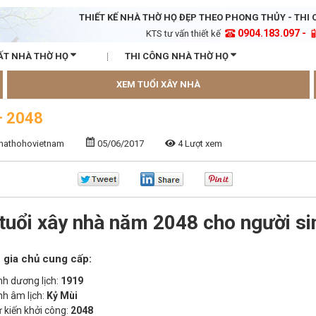
THIẾT KẾ NHÀ THỜ HỌ ĐẸP THEO PHONG THỦY - THI 
0904.183.097 -
KTS tư vấn thiết kế
ẤT NHÀ THỜ HỌ
THI CÔNG NHÀ THỜ HỌ
XEM TUỔI XÂY NHÀ
– 2048
nhathohovietnam
05/06/2017
4 Lượt xem
tuổi xây nhà năm 2048 cho người si
 gia chủ cung cấp:
h dương lịch:
1919
h âm lịch:
Kỷ Mùi
kiến khởi công:
2048