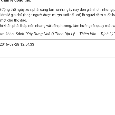
 khấn lễ động thổ:
ễ động thổ ngày xưa phải cúng tam sinh, ngày nay đơn giản hơn, nhưng p
 làm lễ gia chủ (hoặc người được mượn tuổi nếu có) là người cầm cuốc bổ 
 mới cho thợ đào.
hi khấn phải thắp nén nhang vái bốn phương, tám hướng rồi quay mặt 
am khảo: Sách “Xây Dựng Nhà Ở Theo Địa Lý – Thiên Văn – Dịch Lý”
 2016-09-28 12:54:33