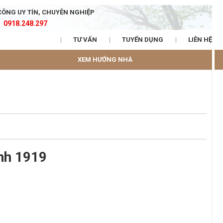
CÔNG UY TÍN, CHUYÊN NGHIỆP
0918.248.297
TƯ VẤN
TUYỂN DỤNG
LIÊN HỆ
XEM HƯỚNG NHÀ
nh 1919