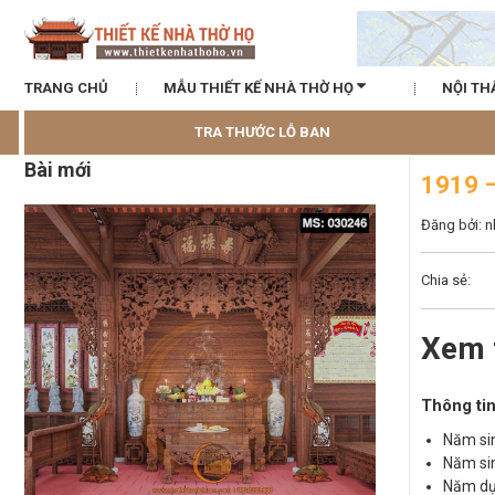
TRANG CHỦ
MẪU THIẾT KẾ NHÀ THỜ HỌ
NỘI TH
TRA THƯỚC LỖ BAN
Bài mới
1919 
Đăng bởi: 
Chia sẻ:
Xem 
Thông tin
Năm sin
Năm sin
Năm dự 