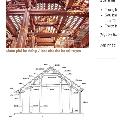
Quy trình
Trong l
Sau khi
sau đó,
Trước k
(Nguồn th
Cập nhật:
Khám phá hệ thống vì kèo nhà thờ họ cổ truyền