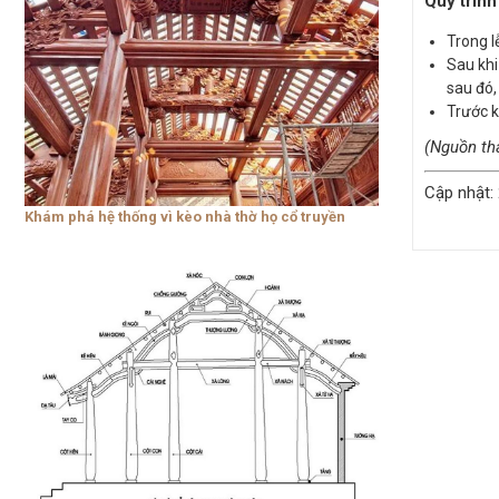
Quy trình
Trong l
Sau khi
sau đó,
Trước k
(Nguồn th
Cập nhật:
Khám phá hệ thống vì kèo nhà thờ họ cổ truyền