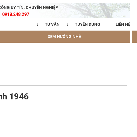
CÔNG UY TÍN, CHUYÊN NGHIỆP
0918.248.297
TƯ VẤN
TUYỂN DỤNG
LIÊN HỆ
XEM HƯỚNG NHÀ
nh 1946