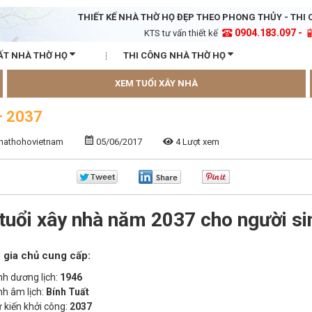
THIẾT KẾ NHÀ THỜ HỌ ĐẸP THEO PHONG THỦY - THI 
0904.183.097 -
KTS tư vấn thiết kế
ẤT NHÀ THỜ HỌ
THI CÔNG NHÀ THỜ HỌ
XEM TUỔI XÂY NHÀ
– 2037
nhathohovietnam
05/06/2017
4 Lượt xem
tuổi xây nhà năm 2037 cho người si
 gia chủ cung cấp:
h dương lịch:
1946
h âm lịch:
Bính Tuất
kiến khởi công:
2037