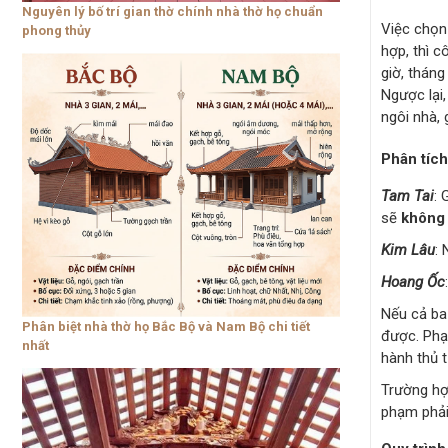
Nguyên lý bố trí gian thờ chính nhà thờ họ chuẩn
Việc chọn 
phong thủy
hợp, thì c
giờ, tháng
Ngược lại
ngôi nhà, 
Phân tích
Tam Tai
: 
sẽ
không 
Kim Lâu
:
Hoang Ốc
Nếu cả ba
Phân biệt nhà thờ họ Bắc Bộ và Nam Bộ chi tiết
được. Phạ
nhất
hành thủ 
Trường hợ
phạm phải