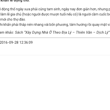
 khấn lễ động thổ:
ễ động thổ ngày xưa phải cúng tam sinh, ngày nay đơn giản hơn, nhưng p
 làm lễ gia chủ (hoặc người được mượn tuổi nếu có) là người cầm cuốc bổ 
 mới cho thợ đào.
hi khấn phải thắp nén nhang vái bốn phương, tám hướng rồi quay mặt 
am khảo: Sách “Xây Dựng Nhà Ở Theo Địa Lý – Thiên Văn – Dịch Lý”
 2016-09-28 12:36:09