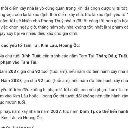
thời điểm xây nhà là vô cùng quan trọng. Khi đã chọn được vị trí tốt
ông việc còn lại là xác định thời điểm xây nhà, tức là xác định yếu tố
 năm tốt sẽ khiến cho Phong Thuỷ nhà ở đã tốt càng tốt hơn gấp bội,
, việc chọn ngày, giờ, tháng năm xây nhà không tốt, nhất là vi phạm
gây suy bại và nhiều điều xấu cho gia đình.
 các yếu tố Tam Tai, Kim Lâu, Hoang Ốc:
Gia chủ tuổi
Bính Tuất
, cần tránh các năm Tam Tai:
Thân; Dậu; Tuất
phạm vào Tam Tai
.
 Năm
2037
, gia chủ
92
tuổi (tuổi âm), nếu năm đó tiến hành xây nhà 
: Năm
2037
, gia chủ
92
tuổi (tuổi âm), nếu năm đó tiến hành xây nh
 yếu tố trên đều không bị phạm là tốt nhất, còn nếu phạm Tam Tai 
m vào Kim Lâu hoặc Hoang Ốc thì tuyệt đối không nên tiến hành xây
tục mượn tuổi.
p này, năm xây nhà là năm
2037
, tức năm
Đinh Tị
,
có thể tiến hàn
 Kim Lâu và Hoang Ốc.