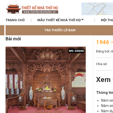
TRANG CHỦ
MẪU THIẾT KẾ NHÀ THỜ HỌ
NỘI TH
TRA THƯỚC LỖ BAN
Bài mới
1946 
Đăng bởi: 
Chia sẻ:
Xem 
Thông tin
Năm sin
Năm sin
Năm dự 