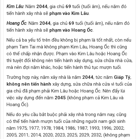
Kim Lâu
: Năm
2044
, gia chủ
69
tuổi (tuổi âm), nếu năm đó
tiến hành xây nhà sẽ
phạm vào Kim Lâu
.
Hoang Ốc
: Năm
2044
, gia chủ
69
tuổi (tuổi âm), nếu năm đó
tiến hành xây nhà sẽ
phạm vào Hoang Ốc
.
Nếu cả ba yếu tố trên đều không bị phạm là tốt nhất, còn nếu
phạm Tam Tai mà không phạm Kim Lâu, Hoang Ốc thì cũng
có thể chấp nhận được. Phạm vào Kim Lâu hoặc Hoang Ốc
thì tuyệt đối không nên tiến hành xây dựng, sửa chữa nhà cửa,
mà nên đợi năm khác, hoặc tiến hành thủ tục mượn tuổi.
Trường hợp này, năm xây nhà là năm
2044
, tức năm
Giáp Tý
,
không nên tiến hành
xây dựng, sửa chữa nhà cửa vì tuổi của
gia chủ đã phạm phải Kim Lâu hoặc Hoang Ốc. Nên đẩy lùi
việc xây dựng đến năm
2045
(không phạm cả Kim Lâu và
Hoang Ốc).
Nếu do yêu cầu bắt buộc phải xây nhà trong năm nay, cũng
có thể tiến hành mượn tuổi của những người nam giới sinh
năm 1975; 1977; 1978; 1984; 1986; 1987; 1993; 1996; 2002;
2005; 2011; 2014; 2020; 2023; 2025; 2029; 2032; (không phạm