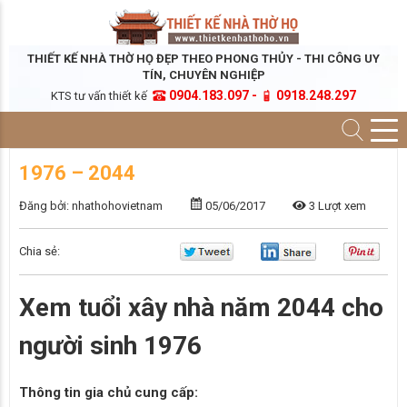
THIẾT KẾ NHÀ THỜ HỌ ĐẸP THEO PHONG THỦY - THI CÔNG UY
TÍN, CHUYÊN NGHIỆP
0904.183.097 -
0918.248.297
KTS tư vấn thiết kế
1976 – 2044
Đăng bởi: nhathohovietnam
05/06/2017
3 Lượt xem
Chia sẻ:
Xem tuổi xây nhà năm 2044 cho
người sinh 1976
Thông tin gia chủ cung cấp: