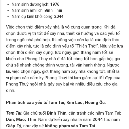
Năm sinh dương lịch:
1976
Năm sinh âm lịch:
Bính Thìn
Năm dự kiến khởi công:
2044
Việc chọn thời điểm xây nhà là vô cùng quan trọng. Khi đã
chọn được vị trí tốt để xây nhà, thiết kế hướng và các yếu tố
trong ngôi nhà phù hợp, thì công việc còn lại là xác định thời
điểm xây nhà, tức là xác định yếu tố “Thiên Thời”. Nếu việc lựa
chọn thời điểm xây dựng, tức ngày, giờ, tháng năm tốt sẽ
khiến cho Phong Thuỷ nhà ở đã tốt càng tốt hơn gấp bội, gia
chủ sẽ nhanh chóng thịnh vượng, tài vận hanh thông. Ngược
lại, việc chọn ngày, giờ, tháng năm xây nhà không tốt, nhất là
vi phạm các cấm kỵ Phong Thuỷ thì làm giảm sự tốt đẹp của
Phong Thuỷ ngôi nhà, gây suy bại và nhiều điều xấu cho gia
đình.
Phân tích các yếu tố Tam Tai, Kim Lâu, Hoang Ốc:
Tam Tai
: Gia chủ tuổi
Bính Thìn
, cần tránh các năm Tam Tai:
Dần; Mão; Thìn
. Năm dự kiến xây nhà là năm
2044
tức năm
Giáp Tý
, như vậy sẽ
không phạm vào Tam Tai
.