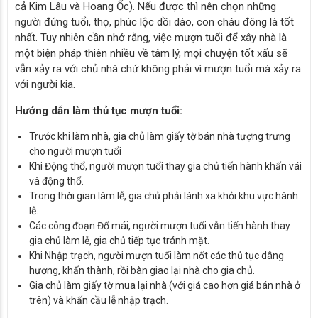
cả Kim Lâu và Hoang Ốc). Nếu được thì nên chọn những
người đứng tuổi, thọ, phúc lộc dồi dào, con cháu đông là tốt
nhất. Tuy nhiên cần nhớ rằng, việc mượn tuổi để xây nhà là
một biện pháp thiên nhiều về tâm lý, mọi chuyện tốt xấu sẽ
vẫn xảy ra với chủ nhà chứ không phải vì mượn tuổi mà xảy ra
với người kia.
Hướng dẫn làm thủ tục mượn tuổi:
Trước khi làm nhà, gia chủ làm giấy tờ bán nhà tượng trưng
cho người mượn tuổi
Khi Động thổ, người mượn tuổi thay gia chủ tiến hành khấn vái
và động thổ.
Trong thời gian làm lễ, gia chủ phải lánh xa khỏi khu vực hành
lễ.
Các công đoạn Đổ mái, người mượn tuổi vẫn tiến hành thay
gia chủ làm lễ, gia chủ tiếp tục tránh mặt.
Khi Nhập trạch, người mượn tuổi làm nốt các thủ tục dâng
hương, khấn thành, rồi bàn giao lại nhà cho gia chủ.
Gia chủ làm giấy tờ mua lại nhà (với giá cao hơn giá bán nhà ở
trên) và khấn cầu lễ nhập trạch.