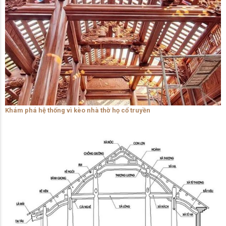
Khám phá hệ thống vì kèo nhà thờ họ cổ truyền