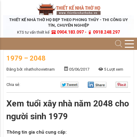
THIẾT KẾ NHÀ THỜ HỌ ĐẸP THEO PHONG THỦY - THI CÔNG UY
TÍN, CHUYÊN NGHIỆP
0904.183.097 -
0918.248.297
KTS tư vấn thiết kế
1979 – 2048
Đăng bởi: nhathohovietnam
05/06/2017
5 Lượt xem
Chia sẻ:
Xem tuổi xây nhà năm 2048 cho
người sinh 1979
Thông tin gia chủ cung cấp: