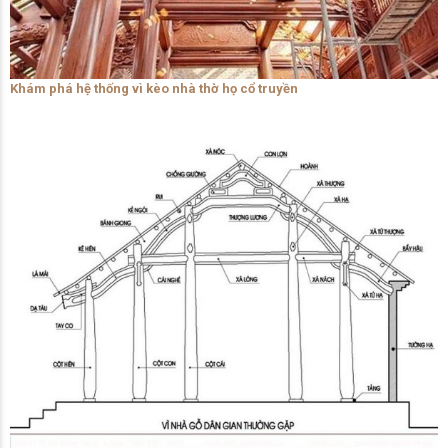
Khám phá hệ thống vì kèo nhà thờ họ cổ truyền