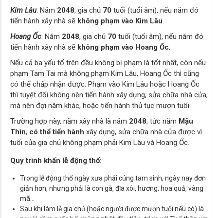
Kim Lâu
: Năm
2048
, gia chủ
70
tuổi (tuổi âm), nếu năm đó
tiến hành xây nhà sẽ
không phạm vào Kim Lâu
.
Hoang Ốc
: Năm
2048
, gia chủ
70
tuổi (tuổi âm), nếu năm đó
tiến hành xây nhà sẽ
không phạm vào Hoang Ốc
.
Nếu cả ba yếu tố trên đều không bị phạm là tốt nhất, còn nếu
phạm Tam Tai mà không phạm Kim Lâu, Hoang Ốc thì cũng
có thể chấp nhận được. Phạm vào Kim Lâu hoặc Hoang Ốc
thì tuyệt đối không nên tiến hành xây dựng, sửa chữa nhà cửa,
mà nên đợi năm khác, hoặc tiến hành thủ tục mượn tuổi.
Trường hợp này, năm xây nhà là năm
2048
, tức năm
Mậu
Thìn
,
có thể tiến hành
xây dựng, sửa chữa nhà cửa được vì
tuổi của gia chủ không phạm phải Kim Lâu và Hoang Ốc.
Quy trình khấn lễ động thổ:
Trong lễ động thổ ngày xưa phải cúng tam sinh, ngày nay đơn
giản hơn, nhưng phải là con gà, đĩa xôi, hương, hoa quả, vàng
mã…
Sau khi làm lễ gia chủ (hoặc người được mượn tuổi nếu có) là