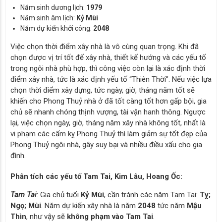
Năm sinh dương lịch:
1979
Năm sinh âm lịch:
Kỷ Mùi
Năm dự kiến khởi công:
2048
Việc chọn thời điểm xây nhà là vô cùng quan trọng. Khi đã
chọn được vị trí tốt để xây nhà, thiết kế hướng và các yếu tố
trong ngôi nhà phù hợp, thì công việc còn lại là xác định thời
điểm xây nhà, tức là xác định yếu tố “Thiên Thời”. Nếu việc lựa
chọn thời điểm xây dựng, tức ngày, giờ, tháng năm tốt sẽ
khiến cho Phong Thuỷ nhà ở đã tốt càng tốt hơn gấp bội, gia
chủ sẽ nhanh chóng thịnh vượng, tài vận hanh thông. Ngược
lại, việc chọn ngày, giờ, tháng năm xây nhà không tốt, nhất là
vi phạm các cấm kỵ Phong Thuỷ thì làm giảm sự tốt đẹp của
Phong Thuỷ ngôi nhà, gây suy bại và nhiều điều xấu cho gia
đình.
Phân tích các yếu tố Tam Tai, Kim Lâu, Hoang Ốc:
Tam Tai
: Gia chủ tuổi
Kỷ Mùi
, cần tránh các năm Tam Tai:
Tỵ;
Ngọ; Mùi
. Năm dự kiến xây nhà là năm
2048
tức năm
Mậu
Thìn
, như vậy sẽ
không phạm vào Tam Tai
.