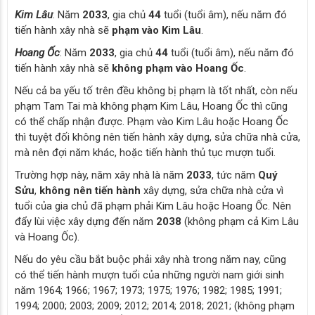
Kim Lâu
: Năm
2033
, gia chủ
44
tuổi (tuổi âm), nếu năm đó
tiến hành xây nhà sẽ
phạm vào Kim Lâu
.
Hoang Ốc
: Năm
2033
, gia chủ
44
tuổi (tuổi âm), nếu năm đó
tiến hành xây nhà sẽ
không phạm vào Hoang Ốc
.
Nếu cả ba yếu tố trên đều không bị phạm là tốt nhất, còn nếu
phạm Tam Tai mà không phạm Kim Lâu, Hoang Ốc thì cũng
có thể chấp nhận được. Phạm vào Kim Lâu hoặc Hoang Ốc
thì tuyệt đối không nên tiến hành xây dựng, sửa chữa nhà cửa,
mà nên đợi năm khác, hoặc tiến hành thủ tục mượn tuổi.
Trường hợp này, năm xây nhà là năm
2033
, tức năm
Quý
Sửu
,
không nên tiến hành
xây dựng, sửa chữa nhà cửa vì
tuổi của gia chủ đã phạm phải Kim Lâu hoặc Hoang Ốc. Nên
đẩy lùi việc xây dựng đến năm
2038
(không phạm cả Kim Lâu
và Hoang Ốc).
Nếu do yêu cầu bắt buộc phải xây nhà trong năm nay, cũng
có thể tiến hành mượn tuổi của những người nam giới sinh
năm 1964; 1966; 1967; 1973; 1975; 1976; 1982; 1985; 1991;
1994; 2000; 2003; 2009; 2012; 2014; 2018; 2021; (không phạm