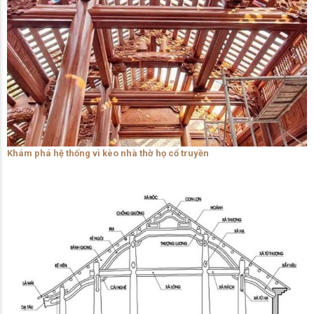
Khám phá hệ thống vì kèo nhà thờ họ cổ truyền