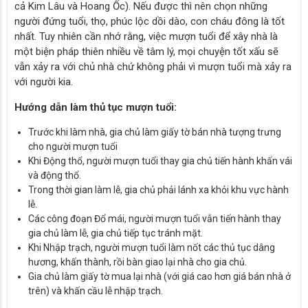
cả Kim Lâu và Hoang Ốc). Nếu được thì nên chọn những
người đứng tuổi, thọ, phúc lộc dồi dào, con cháu đông là tốt
nhất. Tuy nhiên cần nhớ rằng, việc mượn tuổi để xây nhà là
một biện pháp thiên nhiều về tâm lý, mọi chuyện tốt xấu sẽ
vẫn xảy ra với chủ nhà chứ không phải vì mượn tuổi mà xảy ra
với người kia.
Hướng dẫn làm thủ tục mượn tuổi:
Trước khi làm nhà, gia chủ làm giấy tờ bán nhà tượng trưng
cho người mượn tuổi
Khi Động thổ, người mượn tuổi thay gia chủ tiến hành khấn vái
và động thổ.
Trong thời gian làm lễ, gia chủ phải lánh xa khỏi khu vực hành
lễ.
Các công đoạn Đổ mái, người mượn tuổi vẫn tiến hành thay
gia chủ làm lễ, gia chủ tiếp tục tránh mặt.
Khi Nhập trạch, người mượn tuổi làm nốt các thủ tục dâng
hương, khấn thành, rồi bàn giao lại nhà cho gia chủ.
Gia chủ làm giấy tờ mua lại nhà (với giá cao hơn giá bán nhà ở
trên) và khấn cầu lễ nhập trạch.