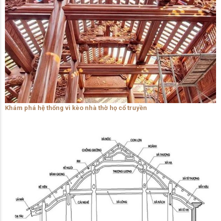
Khám phá hệ thống vì kèo nhà thờ họ cổ truyền