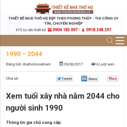
THIẾT KẾ NHÀ THỜ HỌ ĐẸP THEO PHONG THỦY - THI CÔNG UY
TÍN, CHUYÊN NGHIỆP
0904.183.097 -
0918.248.297
KTS tư vấn thiết kế
1990 – 2044
Đăng bởi: nhathohovietnam
05/06/2017
6 Lượt xem
Chia sẻ:
Xem tuổi xây nhà năm 2044 cho
người sinh 1990
Thông tin gia chủ cung cấp: