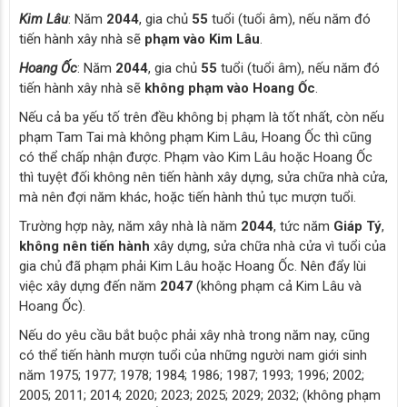
Kim Lâu
: Năm
2044
, gia chủ
55
tuổi (tuổi âm), nếu năm đó
tiến hành xây nhà sẽ
phạm vào Kim Lâu
.
Hoang Ốc
: Năm
2044
, gia chủ
55
tuổi (tuổi âm), nếu năm đó
tiến hành xây nhà sẽ
không phạm vào Hoang Ốc
.
Nếu cả ba yếu tố trên đều không bị phạm là tốt nhất, còn nếu
phạm Tam Tai mà không phạm Kim Lâu, Hoang Ốc thì cũng
có thể chấp nhận được. Phạm vào Kim Lâu hoặc Hoang Ốc
thì tuyệt đối không nên tiến hành xây dựng, sửa chữa nhà cửa,
mà nên đợi năm khác, hoặc tiến hành thủ tục mượn tuổi.
Trường hợp này, năm xây nhà là năm
2044
, tức năm
Giáp Tý
,
không nên tiến hành
xây dựng, sửa chữa nhà cửa vì tuổi của
gia chủ đã phạm phải Kim Lâu hoặc Hoang Ốc. Nên đẩy lùi
việc xây dựng đến năm
2047
(không phạm cả Kim Lâu và
Hoang Ốc).
Nếu do yêu cầu bắt buộc phải xây nhà trong năm nay, cũng
có thể tiến hành mượn tuổi của những người nam giới sinh
năm 1975; 1977; 1978; 1984; 1986; 1987; 1993; 1996; 2002;
2005; 2011; 2014; 2020; 2023; 2025; 2029; 2032; (không phạm