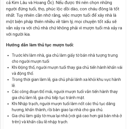
cả Kim Lâu và Hoang Ốc). Nếu được thì nên chọn những
người đứng tuổi, thọ, phúc lộc dồi dào, con cháu đông là tốt
nhất. Tuy nhiên cần nhớ rằng, việc mượn tuổi để xây nhà là
một biện pháp thiên nhiều về tâm lý, mọi chuyện tốt xấu sẽ
vẫn xảy ra với chủ nhà chứ không phải vì mượn tuổi mà xảy ra
với người kia.
Hướng dẫn làm thủ tục mượn tuổi:
Trước khi làm nhà, gia chủ làm giấy tờ bán nhà tượng trưng
cho người mượn tuổi
Khi Động thổ, người mượn tuổi thay gia chủ tiến hành khấn vái
và động thổ.
Trong thời gian làm lễ, gia chủ phải lánh xa khỏi khu vực hành
lễ.
Các công đoạn Đổ mái, người mượn tuổi vẫn tiến hành thay
gia chủ làm lễ, gia chủ tiếp tục tránh mặt.
Khi Nhập trạch, người mượn tuổi làm nốt các thủ tục dâng
hương, khấn thành, rồi bàn giao lại nhà cho gia chủ.
Gia chủ làm giấy tờ mua lại nhà (với giá cao hơn giá bán nhà ở
trên) và khấn cầu lễ nhập trạch.