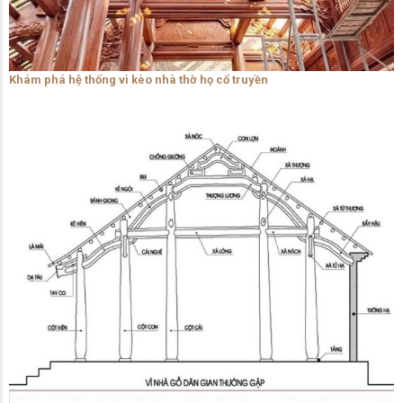
Khám phá hệ thống vì kèo nhà thờ họ cổ truyền