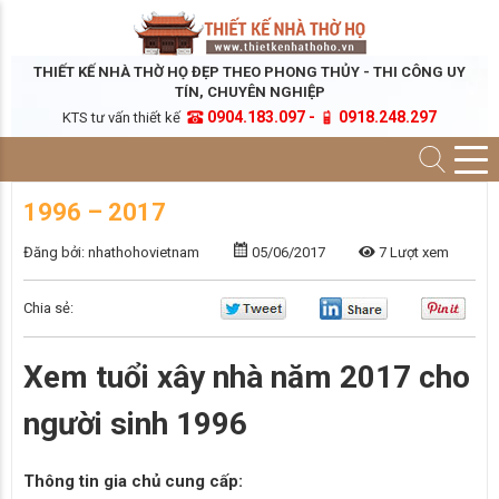
THIẾT KẾ NHÀ THỜ HỌ ĐẸP THEO PHONG THỦY - THI CÔNG UY
TÍN, CHUYÊN NGHIỆP
0904.183.097 -
0918.248.297
KTS tư vấn thiết kế
1996 – 2017
Đăng bởi: nhathohovietnam
05/06/2017
7 Lượt xem
Chia sẻ:
Xem tuổi xây nhà năm 2017 cho
người sinh 1996
Thông tin gia chủ cung cấp: