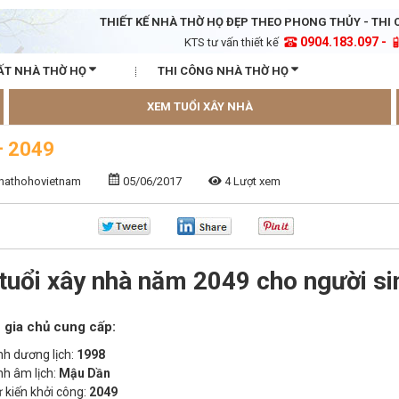
THIẾT KẾ NHÀ THỜ HỌ ĐẸP THEO PHONG THỦY - THI 
0904.183.097 -
KTS tư vấn thiết kế
ẤT NHÀ THỜ HỌ
THI CÔNG NHÀ THỜ HỌ
XEM TUỔI XÂY NHÀ
– 2049
nhathohovietnam
05/06/2017
4 Lượt xem
tuổi xây nhà năm 2049 cho người si
 gia chủ cung cấp:
h dương lịch:
1998
h âm lịch:
Mậu Dần
kiến khởi công:
2049