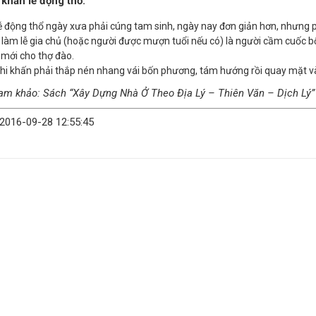
 khấn lễ động thổ:
ễ động thổ ngày xưa phải cúng tam sinh, ngày nay đơn giản hơn, nhưng p
 làm lễ gia chủ (hoặc người được mượn tuổi nếu có) là người cầm cuốc bổ 
 mới cho thợ đào.
hi khấn phải thắp nén nhang vái bốn phương, tám hướng rồi quay mặt 
am khảo: Sách “Xây Dựng Nhà Ở Theo Địa Lý – Thiên Văn – Dịch Lý”
 2016-09-28 12:55:45