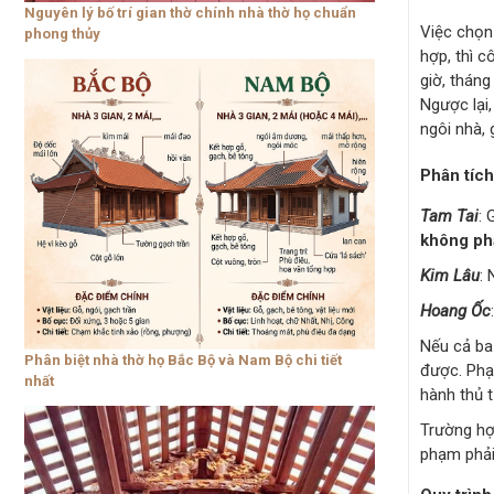
Nguyên lý bố trí gian thờ chính nhà thờ họ chuẩn
Việc chọn 
phong thủy
hợp, thì c
giờ, tháng
Ngược lại
ngôi nhà, 
Phân tích
Tam Tai
: 
không ph
Kim Lâu
:
Hoang Ốc
Nếu cả ba
Phân biệt nhà thờ họ Bắc Bộ và Nam Bộ chi tiết
được. Phạ
nhất
hành thủ 
Trường hợ
phạm phải