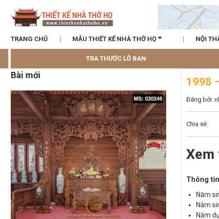
TRANG CHỦ
MẪU THIẾT KẾ NHÀ THỜ HỌ
NỘI TH
TRA THƯỚC LỖ BAN
Bài mới
1998 
Đăng bởi: 
Chia sẻ:
Xem 
Thông tin
Năm sin
Năm sin
Năm dự 