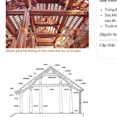
Quy trình
Trong l
Sau khi
sau đó,
Trước k
(Nguồn th
Cập nhật:
Khám phá hệ thống vì kèo nhà thờ họ cổ truyền