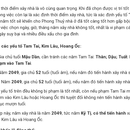
thời điểm xây nhà là vô cùng quan trọng. Khi đã chọn được vị trí tốt
ông việc còn lại là xác định thời điểm xây nhà, tức là xác định yếu tố
 năm tốt sẽ khiến cho Phong Thuỷ nhà ở đã tốt càng tốt hơn gấp bội,
, việc chọn ngày, giờ, tháng năm xây nhà không tốt, nhất là vi phạm
gây suy bại và nhiều điều xấu cho gia đình.
 các yếu tố Tam Tai, Kim Lâu, Hoang Ốc:
Gia chủ tuổi
Mậu Dần
, cần tránh các năm Tam Tai:
Thân; Dậu; Tuất
.
ạm vào Tam Tai
.
 Năm
2049
, gia chủ
52
tuổi (tuổi âm), nếu năm đó tiến hành xây nhà 
: Năm
2049
, gia chủ
52
tuổi (tuổi âm), nếu năm đó tiến hành xây nh
 yếu tố trên đều không bị phạm là tốt nhất, còn nếu phạm Tam Tai 
m vào Kim Lâu hoặc Hoang Ốc thì tuyệt đối không nên tiến hành xây
tục mượn tuổi.
p này, năm xây nhà là năm
2049
, tức năm
Kỷ Tị
,
có thể tiến hành
xâ
 Kim Lâu và Hoang Ốc.