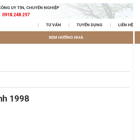
CÔNG UY TÍN, CHUYÊN NGHIỆP
0918.248.297
TƯ VẤN
TUYỂN DỤNG
LIÊN HỆ
XEM HƯỚNG NHÀ
nh 1998