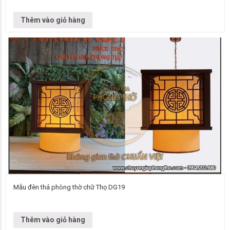
Đơn vị cung cấp Chuyên gia phòng thờ Vietnamarch Mẫu đèn chùm Đèn
thả DG18 Kích thước 250×350 mm, liên hệ để biết thêm thông…
Thêm vào giỏ hàng
Mẫu đèn thả phòng thờ chữ Thọ DG19
Đơn vị cung cấp Chuyên gia phòng thờ Vietnamarch Mẫu đèn chùm Đèn
thả DG19 Kích thước Cạnh 250 mm, liên hệ để biết thêm…
Thêm vào giỏ hàng