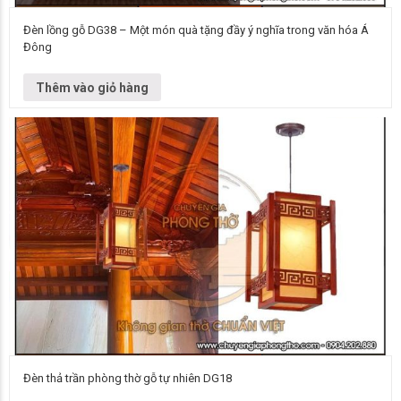
Đèn lồng gỗ DG38 – Một món quà tặng đầy ý nghĩa trong văn hóa Á
Đông
Đơn vị cung cấp Chuyên gia phòng thờ Vietnamarch Mẫu đèn chùm Đèn
chùm DG38 Kích thước Liên hệ để biết thêm thông tin chi…
Thêm vào giỏ hàng
Đèn thả trần phòng thờ gỗ tự nhiên DG18