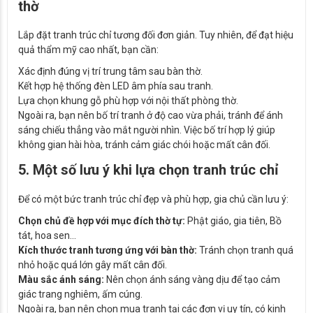
thờ
Lắp đặt tranh trúc chỉ tương đối đơn giản. Tuy nhiên, để đạt hiệu
quả thẩm mỹ cao nhất, bạn cần:
Xác định đúng vị trí trung tâm sau bàn thờ.
Kết hợp hệ thống đèn LED âm phía sau tranh.
Lựa chọn khung gỗ phù hợp với nội thất phòng thờ.
Ngoài ra, bạn nên bố trí tranh ở độ cao vừa phải, tránh để ánh
sáng chiếu thẳng vào mắt người nhìn. Việc bố trí hợp lý giúp
không gian hài hòa, tránh cảm giác chói hoặc mất cân đối.
5. Một số lưu ý khi lựa chọn tranh trúc chỉ
Để có một bức tranh trúc chỉ đẹp và phù hợp, gia chủ cần lưu ý:
Chọn chủ đề hợp với mục đích thờ tự:
Phật giáo, gia tiên, Bồ
tát, hoa sen…
Kích thước tranh tương ứng với bàn thờ:
Tránh chọn tranh quá
nhỏ hoặc quá lớn gây mất cân đối.
Màu sắc ánh sáng:
Nên chọn ánh sáng vàng dịu để tạo cảm
giác trang nghiêm, ấm cúng.
Ngoài ra, bạn nên chọn mua tranh tại các đơn vị uy tín, có kinh