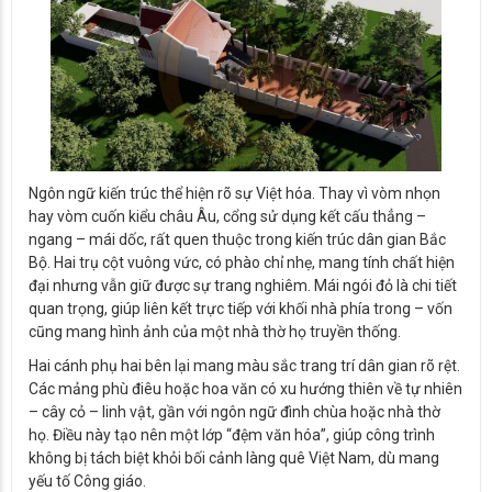
Ngôn ngữ kiến trúc thể hiện rõ sự Việt hóa. Thay vì vòm nhọn
hay vòm cuốn kiểu châu Âu, cổng sử dụng kết cấu thẳng –
ngang – mái dốc, rất quen thuộc trong kiến trúc dân gian Bắc
Bộ. Hai trụ cột vuông vức, có phào chỉ nhẹ, mang tính chất hiện
đại nhưng vẫn giữ được sự trang nghiêm. Mái ngói đỏ là chi tiết
quan trọng, giúp liên kết trực tiếp với khối nhà phía trong – vốn
cũng mang hình ảnh của một nhà thờ họ truyền thống.
Hai cánh phụ hai bên lại mang màu sắc trang trí dân gian rõ rệt.
Các mảng phù điêu hoặc hoa văn có xu hướng thiên về tự nhiên
– cây cỏ – linh vật, gần với ngôn ngữ đình chùa hoặc nhà thờ
họ. Điều này tạo nên một lớp “đệm văn hóa”, giúp công trình
không bị tách biệt khỏi bối cảnh làng quê Việt Nam, dù mang
yếu tố Công giáo.