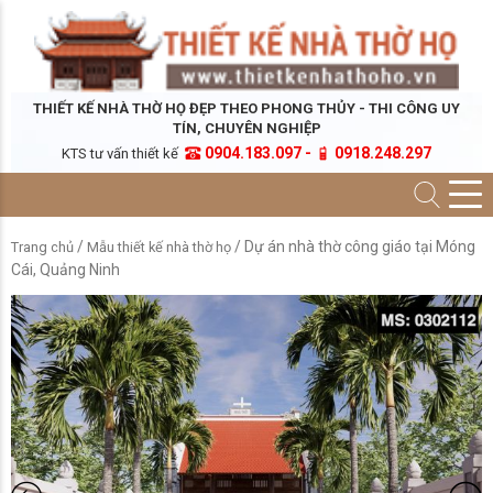
THIẾT KẾ NHÀ THỜ HỌ ĐẸP THEO PHONG THỦY - THI CÔNG UY
TÍN, CHUYÊN NGHIỆP
0904.183.097 -
0918.248.297
KTS tư vấn thiết kế
/
/ Dự án nhà thờ công giáo tại Móng
Trang chủ
Mẫu thiết kế nhà thờ họ
Cái, Quảng Ninh