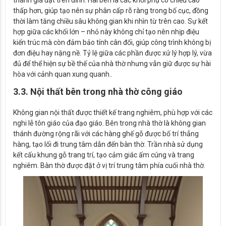
thánh giá đặt trên đỉnh. Hai bên là các khối phụ có chiều cao
thấp hơn, giúp tạo nên sự phân cấp rõ ràng trong bố cục, đồng
thời làm tăng chiều sâu không gian khi nhìn từ trên cao. Sự kết
hợp giữa các khối lớn – nhỏ này không chỉ tạo nên nhịp điệu
kiến trúc mà còn đảm bảo tính cân đối, giúp công trình không bị
đơn điệu hay nặng nề. Tỷ lệ giữa các phần được xử lý hợp lý, vừa
đủ để thể hiện sự bề thế của nhà thờ nhưng vẫn giữ được sự hài
hòa với cảnh quan xung quanh..
3.3. Nội thất bên trong nhà thờ công giáo
Không gian nội thất được thiết kế trang nghiêm, phù hợp với các
nghi lễ tôn giáo của đạo giáo. Bên trong nhà thờ là không gian
thánh đường rộng rãi với các hàng ghế gỗ được bố trí thẳng
hàng, tạo lối đi trung tâm dẫn đến bàn thờ. Trần nhà sử dụng
kết cấu khung gỗ trang trí, tạo cảm giác ấm cúng và trang
nghiêm. Bàn thờ được đặt ở vị trí trung tâm phía cuối nhà thờ.