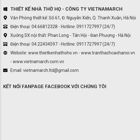
THIẾT KẾ NHÀ THỜ HỌ - CÔNG TY VIETNAMARCH
Văn Phòng thiết kế: Số 61, Đ. Nguyễn Xiển, Q. Thanh Xuân, Hà Nội
Điện thoại: 04.66812328 - Hotline: 0911727997 (24/7)
Xưởng SX nội thất: Phan Long - Tân Hội - Đan Phượng - Hà Nội
Điện thoại: 04.22434597 - Hotline: 0911727997 (24/7)
Website: www.thietkenhathoho.vn - www.tranthachcaohanoi.vn
- www.vietnamarch.com.vn
Email: vietnamarch.ltd@gmail.com
KẾT NỐI FANPAGE FACEBOOK VỚI CHÚNG TÔI