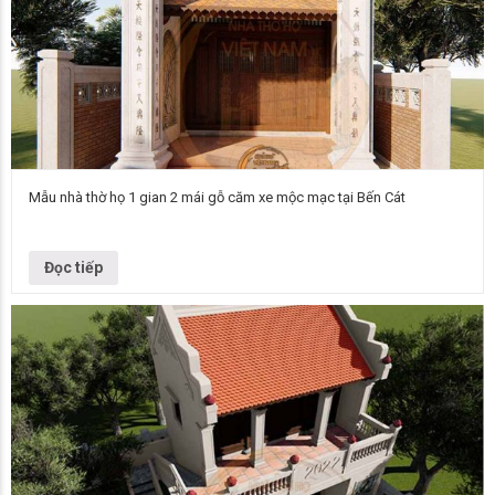
Mẫu nhà thờ họ 1 gian 2 mái gỗ căm xe mộc mạc tại Bến Cát
Nhà thờ họ là không gian đặc thù chuyên phục vụ cho nhu cầu bái vọng,
phụng sự các bậc tiên tổ trong tộc họ.…
Đọc tiếp