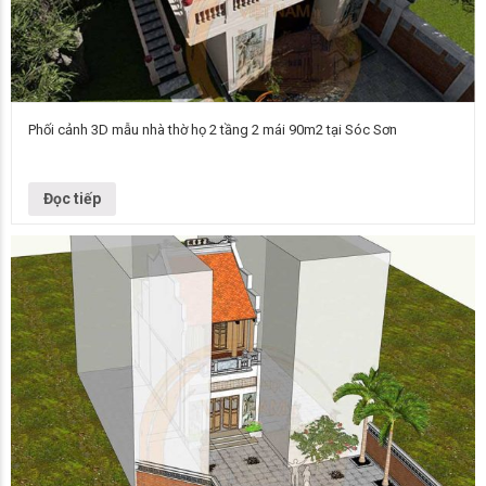
Phối cảnh 3D mẫu nhà thờ họ 2 tầng 2 mái 90m2 tại Sóc Sơn
Tên dự án: Thiết kế nhà thờ họ 2 tầng Chủ đầu tư: Anh Du - Đại diện dòng
họ Lê Văn Tổng diện tích:…
Đọc tiếp