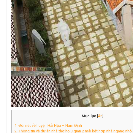
Mục lục
[
Ẩn
]
1. Đôi nét về huyện Hải Hậu – Nam Định
2. Thông tin về dự án nhà thờ họ 3 gian 2 mái kết hợp nhà ngang nh