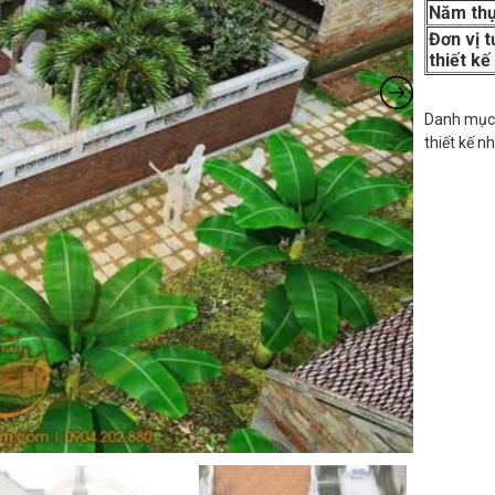
Năm thự
Đơn vị t
thiết kế
Danh mục
thiết kế n