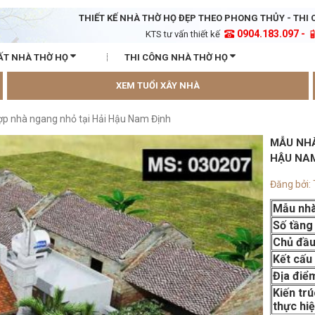
THIẾT KẾ NHÀ THỜ HỌ ĐẸP THEO PHONG THỦY - THI 
0904.183.097 -
KTS tư vấn thiết kế
ẤT NHÀ THỜ HỌ
THI CÔNG NHÀ THỜ HỌ
XEM TUỔI XÂY NHÀ
hợp nhà ngang nhỏ tại Hải Hậu Nam Định
MẪU NHÀ
HẬU NA
Đăng bởi:
Mẫu nhà
Số tầng
Chủ đầu
Kết cấu
Địa điể
Kiến tr
thực hi