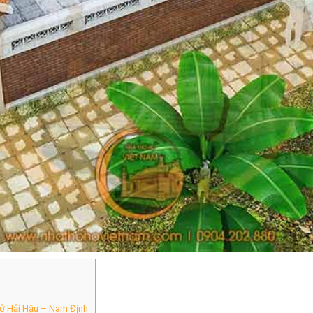
ỏ ở Hải Hậu – Nam Định