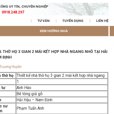
CÔNG UY TÍN, CHUYÊN NGHIỆP
0918.248.297
TƯ VẤN
TUYỂN DỤNG
LIÊN HỆ
XEM HƯỚNG NHÀ
 THỜ HỌ 3 GIAN 2 MÁI KẾT HỢP NHÀ NGANG NHỎ TẠI HẢI
M ĐỊNH
 Trương Huyền
 thờ họ
Thiết kế nhà thờ họ 3 gian 2 mái kết hợp nhà ngang
1
 tư
Anh Hào
Bê tông giả gỗ
m
Hải Hậu – Nam Định
úc sư
Phạm Tuấn Anh
ện