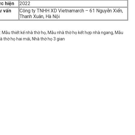
c hiện
2022
ư vấn
Công ty TNHH XD Vietnamarch – 61 Nguyễn Xiển,
Thanh Xuân, Hà Nội
:
Mẫu thiết kế nhà thờ họ
,
Mẫu nhà thờ họ kết hợp nhà ngang
,
Mẫu
hà thờ họ hai mái
,
Nhà thờ họ 3 gian