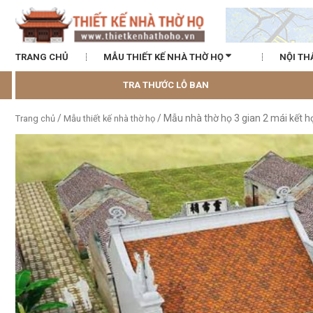
TRANG CHỦ
MẪU THIẾT KẾ NHÀ THỜ HỌ
NỘI TH
TRA THƯỚC LỖ BAN
/
/ Mẫu nhà thờ họ 3 gian 2 mái kết 
Trang chủ
Mẫu thiết kế nhà thờ họ