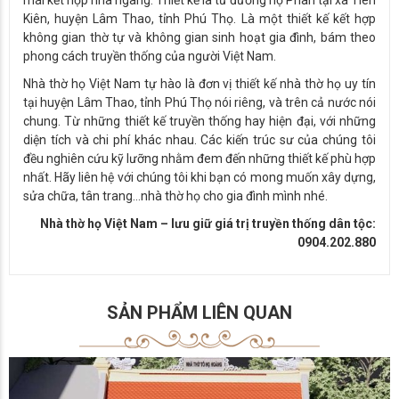
mái kết hợp nhà ngang. Thiết kế là từ đường họ Phan tại xã Tiên
Kiên, huyện Lâm Thao, tỉnh Phú Thọ. Là một thiết kế kết hợp
không gian thờ tự và không gian sinh hoạt gia đình, bám theo
phong cách truyền thống của người Việt Nam.
Nhà thờ họ Việt Nam tự hào là đơn vị thiết kế nhà thờ họ uy tín
tại huyện Lâm Thao, tỉnh Phú Thọ nói riêng, và trên cả nước nói
chung. Từ những thiết kế truyền thống hay hiện đại, với những
diện tích và chi phí khác nhau. Các kiến trúc sư của chúng tôi
đều nghiên cứu kỹ lưỡng nhằm đem đến những thiết kế phù hợp
nhất. Hãy liên hệ với chúng tôi khi bạn có mong muốn xây dựng,
sửa chữa, tân trang…nhà thờ họ cho gia đình mình nhé.
Nhà thờ họ Việt Nam – lưu giữ giá trị truyền thống dân tộc:
0904.202.880
SẢN PHẨM LIÊN QUAN