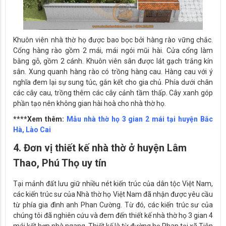
Khuôn viên nhà thờ họ được bao bọc bởi hàng rào vững chắc.
Cổng hàng rào gồm 2 mái, mái ngói mũi hài. Cửa cổng làm
bằng gỗ, gồm 2 cánh. Khuôn viên sân được lát gạch trắng kín
sân. Xung quanh hàng rào có trồng hàng cau. Hàng cau với ý
nghĩa đem lại sự sung túc, gắn kết cho gia chủ. Phía dưới chân
các cây cau, trồng thêm các cây cảnh tầm thấp. Cây xanh góp
phần tạo nên không gian hài hoà cho nhà thờ họ.
****Xem thêm:
Mẫu nhà thờ họ 3 gian 2 mái tại huyện Bắc
Hà, Lào Cai
4. Đơn vị thiết kế nhà thờ ở huyện Lâm
Thao, Phú Thọ uy tín
Tại mảnh đất lưu giữ nhiều nét kiến trúc của dân tộc Việt Nam,
các kiến trúc sư của Nhà thờ họ Việt Nam đã nhận được yêu cầu
từ phía gia đình anh Phan Cường. Từ đó, các kiến trúc sư của
chúng tôi đã nghiên cứu và đem đến thiết kế nhà thờ họ 3 gian 4