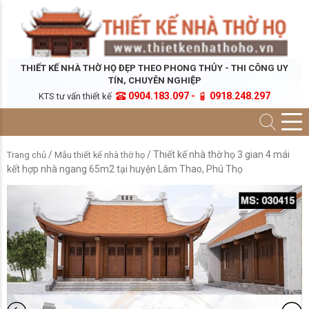
THIẾT KẾ NHÀ THỜ HỌ ĐẸP THEO PHONG THỦY - THI CÔNG UY
TÍN, CHUYÊN NGHIỆP
0904.183.097 -
0918.248.297
KTS tư vấn thiết kế
/
/ Thiết kế nhà thờ họ 3 gian 4 mái
Trang chủ
Mẫu thiết kế nhà thờ họ
kết hợp nhà ngang 65m2 tại huyện Lâm Thao, Phú Thọ