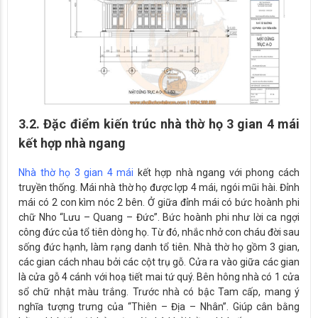
3.2. Đặc điểm kiến trúc nhà thờ họ 3 gian 4 mái
kết hợp nhà ngang
Nhà thờ họ 3 gian 4 mái
kết hợp nhà ngang với phong cách
truyền thống. Mái nhà thờ họ được lợp 4 mái, ngói mũi hài. Đỉnh
mái có 2 con kìm nóc 2 bên. Ở giữa đỉnh mái có bức hoành phi
chữ Nho “Lưu – Quang – Đức”. Bức hoành phi như lời ca ngợi
công đức của tổ tiên dòng họ. Từ đó, nhắc nhở con cháu đời sau
sống đức hạnh, làm rạng danh tổ tiên. Nhà thờ họ gồm 3 gian,
các gian cách nhau bởi các cột trụ gỗ. Cửa ra vào giữa các gian
là cửa gỗ 4 cánh với hoạ tiết mai tứ quý. Bên hông nhà có 1 cửa
sổ chữ nhật màu trắng. Trước nhà có bậc Tam cấp, mang ý
nghĩa tượng trưng của “Thiên – Địa – Nhân”. Giúp cân bằng