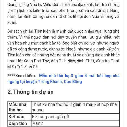
Giang, giếng Vua In, Miếu Giã… Trên các địa danh, lưu trữ những
giá trị lịch sử, kiến trúc, các pho tượng cổ và các di vật. Hàng
năm, tại Đình Cả người dân tổ chức lễ hội đón Vua về làng vui
xuân.
Sử sách ghi lại Tiên Kiên là mảnh đất được nhiều vua Hùng ghé
thăm. Vì thế người dân nơi đây truyền nhau lưu giữ nhiều nét
văn hoá như một cách bày tỏ lòng biết ơn đối với những người
đã có công dựng nước, giữ nước. Ngoài những địa danh kể trên,
Tiên Kiên còn có những nét nghệ thuật và những địa danh khác
như: Hát Xoan Phú Thọ, đàn Tịch điền; đình Thét, đình An Thái,
Miếu Trò, đình Cả…
****Xem thêm:
Mẫu nhà thờ họ 3 gian 4 mái kết hợp nhà
ngang tại huyện Trùng Khánh, Cao Bằng
2. Thông tin dự án
Mẫu nhà
Thiết kế nhà thờ họ 3 gian 4 mái kết hợp nhà
thờ họ
ngang
Kết cấu
Bê tông sơn giả gỗ
Diện tích
70m2