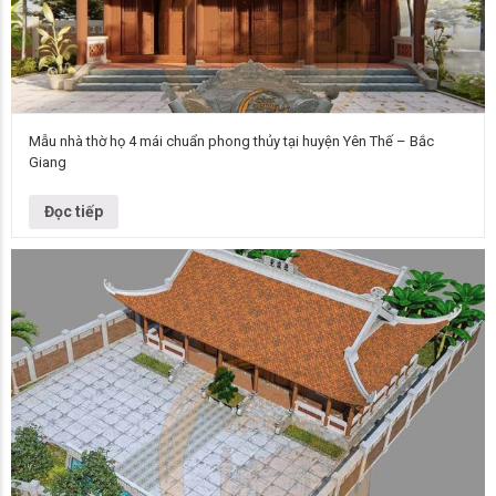
Mẫu nhà thờ họ 4 mái chuẩn phong thủy tại huyện Yên Thế – Bắc
Giang
Mẫu nhà thờ họ Thiết kế nhà thờ họ 3 gian 4 mái Số tầng 1 Chủ đầu tư
Chú Vĩnh Kết cấu Bê tông…
Đọc tiếp