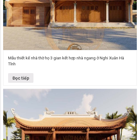
Mẫu thiết kế nhà thờ họ 3 gian kết hợp nhà ngang ở Nghi Xuân Hà
Tĩnh
Mẫu nhà thờ họ Thiết kế nhà thờ họ kết hợp nhà ngang Kết cấu Bê tông
sơn giả gỗ Diện tích 130m2 Chủ đầu…
Đọc tiếp