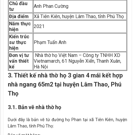
Chủ đầu
Anh Phan Cường
tư
Địa điểm
Xã Tiên Kiên, huyện Lâm Thao, tỉnh Phú Thọ
Năm thực
2021
hiện
Kiến trúc
sư thực
Phạm Tuấn Anh
hiện
Đơn vị tư
Nhà thờ họ Việt Nam – Công ty TNHH XD
vấn thiết
Vietnamarch, 61 Nguyễn Xiển, Thanh Xuân,
kế
Hà Nội
3. Thiết kế nhà thờ họ 3 gian 4 mái kết hợp
nhà ngang 65m2 tại huyện Lâm Thao, Phú
Thọ
3.1. Bản vẽ nhà thờ họ
Dưới đây là bản vẽ từ đường họ Phan tại xã Tiên Kiên, huyện
Lâm Thao, tỉnh Phú Thọ: