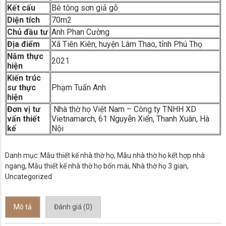
Kết cấu
Bê tông sơn giả gỗ
Diện tích
70m2
Chủ đầu tư
Anh Phan Cường
Địa điểm
Xã Tiên Kiên, huyện Lâm Thao, tỉnh Phú Thọ
Năm thực
2021
hiện
Kiến trúc
sư thực
Phạm Tuấn Anh
hiện
Đơn vị tư
Nhà thờ họ Việt Nam – Công ty TNHH XD
vấn thiết
Vietnamarch, 61 Nguyễn Xiển, Thanh Xuân, Hà
kế
Nội
Danh mục:
Mẫu thiết kế nhà thờ họ
,
Mẫu nhà thờ họ kết hợp nhà
ngang
,
Mẫu thiết kế nhà thờ họ bốn mái
,
Nhà thờ họ 3 gian
,
Uncategorized
Mô tả
Đánh giá (0)