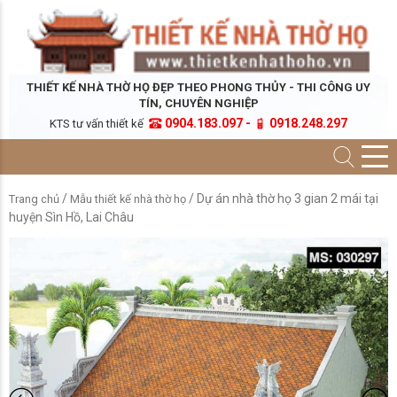
THIẾT KẾ NHÀ THỜ HỌ ĐẸP THEO PHONG THỦY - THI CÔNG UY
TÍN, CHUYÊN NGHIỆP
0904.183.097 -
0918.248.297
KTS tư vấn thiết kế
/
/ Dự án nhà thờ họ 3 gian 2 mái tại
Trang chủ
Mẫu thiết kế nhà thờ họ
huyện Sìn Hồ, Lai Châu