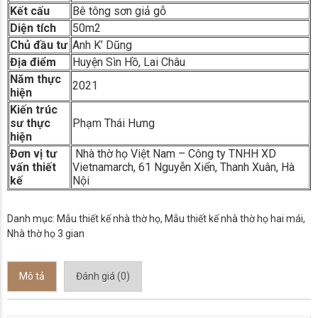
Kết cấu
Bê tông sơn giả gỗ
Diện tích
50m2
Chủ đầu tư
Anh
K’ Dũng
Địa điểm
Huyện
Sìn Hồ, Lai Châu
Năm thực
2021
hiện
Kiến trúc
sư thực
Phạm Thái Hưng
hiện
Đơn vị tư
Nhà thờ họ Việt Nam – Công ty TNHH XD
vấn thiết
Vietnamarch, 61 Nguyễn Xiển, Thanh Xuân, Hà
kế
Nội
Danh mục:
Mẫu thiết kế nhà thờ họ
,
Mẫu thiết kế nhà thờ họ hai mái
,
Nhà thờ họ 3 gian
Mô tả
Đánh giá (0)