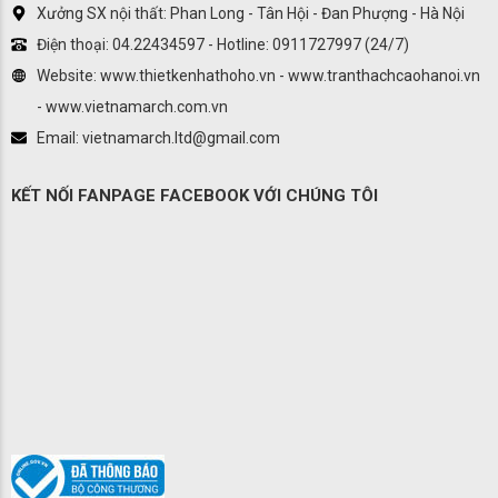
Xưởng SX nội thất: Phan Long - Tân Hội - Đan Phượng - Hà Nội
Điện thoại: 04.22434597 - Hotline: 0911727997 (24/7)
Website: www.thietkenhathoho.vn - www.tranthachcaohanoi.vn
- www.vietnamarch.com.vn
Email: vietnamarch.ltd@gmail.com
KẾT NỐI FANPAGE FACEBOOK VỚI CHÚNG TÔI