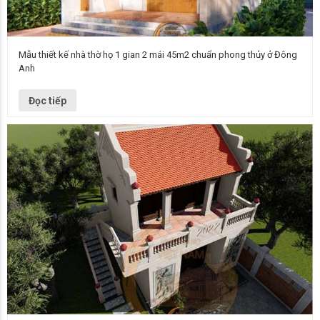
Mẫu thiết kế nhà thờ họ 1 gian 2 mái 45m2 chuẩn phong thủy ở Đông
Anh
Mẫu nhà thờ họ Nhà thờ họ 1 gian 2 mái chuẩn phong thuỷ Số tầng 1
Chủ đầu tư Chú Tuấn Địa điểm Đông…
Đọc tiếp