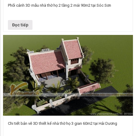
Phối cảnh 3D mẫu nhà thờ họ 2 tầng 2 mái 90m2 tại Sóc Sơn
Tên dự án: Thiết kế nhà thờ họ 2 tầng Chủ đầu tư: Anh Du - Đại diện dòng
họ Lê Văn Tổng diện tích:…
Đọc tiếp
Chi tiết bản vẽ 3D thiết kế nhà thờ họ 3 gian 60m2 tại Hải Dương
Ngày nay, khi điều kiện tài chính của phần lớn người dân có phần sung