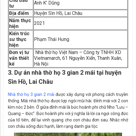
Chủ đầu
Anh
K’ Dũng
tư
Địa điểm
Huyện
Sìn Hồ, Lai Châu
Năm thực
2021
hiện
Kiến trúc
sư thực
Phạm Thái Hưng
hiện
Đơn vị tư
Nhà thờ họ Việt Nam – Công ty TNHH XD
vấn thiết
Vietnamarch, 61 Nguyễn Xiển, Thanh Xuân,
kế
Hà Nội
3. Dự án nhà thờ họ 3 gian 2 mái tại huyện
Sìn Hồ, Lai Châu
Nhà thờ họ 3 gian 2 mái
được xây dựng với phong cách truyền
thống. Mái nhà thờ họ được lợp ngói mũi hài. Đỉnh mái với 2 con
kìm nóc 2 bên. Ở giữa đỉnh mái là bức hoành phi chữ Nho “Lưu –
Quang – Đức”. Bức hoành phi với ý nghĩa là lời ca ngợi công đức
của tổ tiên, để lại vinh quang cho con cháu đơn sau. Nhắc nhở
con cháu sống đức hạnh, làm rạng danh gia tộc.