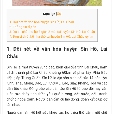
Mục lục
[
Ẩn
]
1. Đôi nét về văn hóa huyện Sìn Hồ, Lai Châu
2. Thông tin dự án
3. Dự án nhà thờ họ 3 gian 2 mái tại huyện Sìn Hồ, Lai Châu
4. Đơn vị thiết kế nhà thờ tại huyện Sìn Hồ, Lai Châu uy tín
1. Đôi nét về văn hóa huyện Sìn Hồ, Lai
Châu
Sìn Hồ là một huyện vùng cao, biên giới của tỉnh Lai Châu, nằm
cách thành phố Lai Châu khoảng 60km về phía Tây. Phía Bắc
tiếp giáp Trung Quốc. Sìn Hồ là địa bàn sinh số của 14 dân tộc:
Kinh, Thái, Mông, Dao, Lự, Khơ Mú, Lào, Giáy, Kháng, Hoa và các
dân tộc khác. Đồng bào các dân tộc Sìn Hồ từ bao đời nay vẫn
luôn rực cháy tinh thần yêu quê hương, đất nước, đấu tranh
chống ngoại xâm. Người dân cần cù lao động, đoàn kết giúp đỡ
lẫn nhau.
Người dân Sìn Hồ hết sức khéo tay, họ thêu thổ cẩm, viết chữ