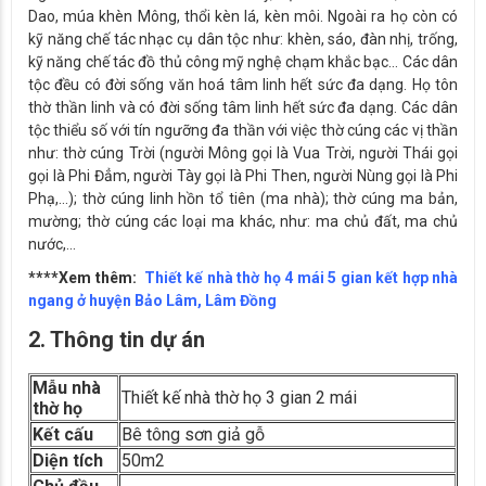
Dao, múa khèn Mông, thổi kèn lá, kèn môi. Ngoài ra họ còn có
kỹ năng chế tác nhạc cụ dân tộc như: khèn, sáo, đàn nhị, trống,
kỹ năng chế tác đồ thủ công mỹ nghệ chạm khắc bạc… Các dân
tộc đều có đời sống văn hoá tâm linh hết sức đa dạng. Họ tôn
thờ thần linh và có đời sống tâm linh hết sức đa dạng. Các dân
tộc thiểu số với tín ngưỡng đa thần với việc thờ cúng các vị thần
như: thờ cúng Trời (người Mông gọi là Vua Trời, người Thái gọi
gọi là Phi Đẳm, người Tày gọi là Phi Then, người Nùng gọi là Phi
Phạ,…); thờ cúng linh hồn tổ tiên (ma nhà); thờ cúng ma bản,
mường; thờ cúng các loại ma khác, như: ma chủ đất, ma chủ
nước,…
****Xem thêm:
Thiết kế nhà thờ họ 4 mái 5 gian kết hợp nhà
ngang ở huyện Bảo Lâm, Lâm Đồng
2. Thông tin dự án
Mẫu nhà
Thiết kế nhà thờ họ 3 gian 2 mái
thờ họ
Kết cấu
Bê tông sơn giả gỗ
Diện tích
50m2