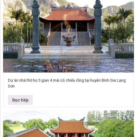
Dự án nhà thờ họ 5 gian 4 mái có chiếu rồng tại huyện Bình Gia Lạng
Sơn
Mẫu nhà thờ họ Thiết kế thờ họ 5 gian 4 mái Kết cấu Bê tông sơn giả gỗ
Diện tích 110m2 Chủ đầu tư…
Đọc tiếp