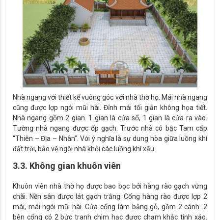
Nhà ngang với thiết kế vuông góc với nhà thờ họ. Mái nhà ngang
cũng được lợp ngói mũi hài. Đỉnh mái tối giản không họa tiết.
Nhà ngang gồm 2 gian. 1 gian là cửa sổ, 1 gian là cửa ra vào.
Tường nhà ngang được ốp gạch. Trước nhà có bậc Tam cấp
“Thiên – Địa – Nhân”. Với ý nghĩa là sự dung hòa giữa luồng khí
đất trời, bảo vệ ngôi nhà khỏi các luồng khí xấu.
3.3. Không gian khuôn viên
Khuôn viên nhà thờ họ được bao bọc bởi hàng rào gạch vững
chãi. Nền sân được lát gạch trắng. Cổng hàng rào được lợp 2
mái, mái ngói mũi hài. Cửa cổng làm bằng gỗ, gồm 2 cánh. 2
bên cổng có 2 bức tranh chim hạc được chạm khắc tinh xảo.