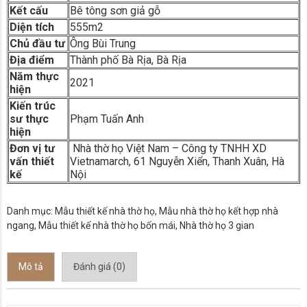
Kết cấu
Bê tông sơn giả gỗ
Diện tích
555m2
Chủ đầu tư
Ông Bùi Trung
Địa điểm
Thành phố Bà Rịa, Bà Rịa
Năm thực
2021
hiện
Kiến trúc
sư thực
Phạm Tuấn Anh
hiện
Đơn vị tư
Nhà thờ họ Việt Nam – Công ty TNHH XD
vấn thiết
Vietnamarch, 61 Nguyễn Xiển, Thanh Xuân, Hà
kế
Nội
Danh mục:
Mẫu thiết kế nhà thờ họ
,
Mẫu nhà thờ họ kết hợp nhà
ngang
,
Mẫu thiết kế nhà thờ họ bốn mái
,
Nhà thờ họ 3 gian
Mô tả
Đánh giá (0)