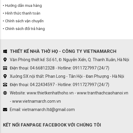
Hướng dẫn mua hàng
Hình thức thanh toán
Chính sách vận chuyển
Chính sách đổi trả hàng
THIẾT KẾ NHÀ THỜ HỌ - CÔNG TY VIETNAMARCH
Văn Phòng thiết kế: Số 61, Đ. Nguyễn Xiển, Q. Thanh Xuân, Hà Nội
Điện thoại: 04.66812328 - Hotline: 0911727997 (24/7)
Xưởng SX nội thất: Phan Long - Tân Hội - Đan Phượng - Hà Nội
Điện thoại: 04.22434597 - Hotline: 0911727997 (24/7)
Website: www.thietkenhathoho.vn - www.tranthachcaohanoi.vn
- www.vietnamarch.com.vn
Email: vietnamarch.ltd@gmail.com
KẾT NỐI FANPAGE FACEBOOK VỚI CHÚNG TÔI