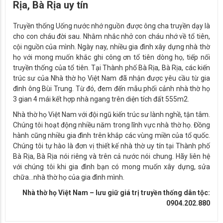
Rịa, Bà Rịa uy tín
Truyền thống Uống nước nhớ nguồn được ông cha truyền dạy là
cho con cháu đời sau. Nhằm nhắc nhở con cháu nhớ về tổ tiên,
cội nguồn của mình. Ngày nay, nhiều gia đình xây dựng nhà thờ
họ với mong muốn khắc ghi công ơn tổ tiên dòng họ, tiếp nối
truyền thống của tổ tiên. Tại Thành phố Bà Rịa, Bà Rịa, các kiến
trúc sư của Nhà thờ họ Việt Nam đã nhận được yêu cầu từ gia
đình ông Bùi Trung. Từ đó, đem đến mẫu phối cảnh nhà thờ họ
3 gian 4 mái kết hợp nhà ngang trên diện tích đất 555m2.
Nhà thờ họ Việt Nam với đội ngũ kiến trúc sư lành nghề, tận tâm.
Chúng tôi hoạt động nhiều năm trong lĩnh vực nhà thờ họ. Đồng
hành cũng nhiều gia đình trên khắp các vùng miền của tổ quốc.
Chúng tôi tự hào là đơn vị thiết kế nhà thờ uy tín tại Thành phố
Bà Rịa, Bà Rịa nói riêng và trên cả nước nói chung. Hãy liên hệ
với chúng tôi khi gia đình bạn có mong muốn xây dựng, sửa
chữa…nhà thờ họ của gia đình mình.
Nhà thờ họ Việt Nam – lưu giữ giá trị truyền thống dân tộc:
0904.202.880