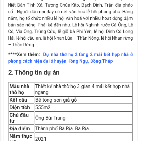
Niết Bàn Tịnh Xá, Tượng Chúa Kito, Bạch Dinh, Trận địa pháo
cổ… Người dân nơi đây có nét văn hoá lễ hội phong phú. Hàng
năm, họ tổ chức nhiều lễ hội văn hoá với nhiều hoạt động đậm
bản sắc riêng. Phải kể đến như: Lễ hội Nghinh rước Cá Ông, Lệ
Cô, Vía Ông, Trùng Cửu, lễ giỗ bà Phi Yến, lễ hội Dinh Cô Long
Hải, lễ hội cầu an, lễ hội Nhan Lúa – Thần Nông, lễ hội Nhan rừng
– Thần Rừng…
****Xem thêm:
Dự nhà thờ họ 2 tầng 2 mái kết hợp nhà ở
phong cách hiện đại ở huyện Hồng Ngự, Đồng Tháp
2. Thông tin dự án
Mẫu nhà
Thiết kế nhà thờ họ 3 gian 4 mái kết hợp nhà
thờ họ
ngang
Kết cấu
Bê tông sơn giả gỗ
Diện tích
555m2
Chủ đầu
Ông Bùi Trung
tư
Địa điểm
Thành phố Bà Rịa, Bà Rịa
Năm thực
2021